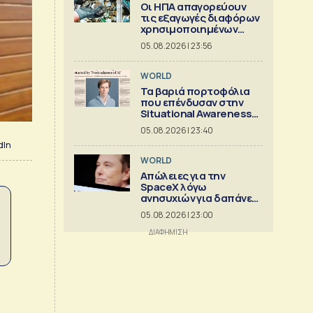
Οι ΗΠΑ απαγορεύουν
τις εξαγωγές διαφόρων
χρησιμοποιημένων
κρίσιμων ορυκτών
05.08.2026 | 23:56
WORLD
Τα βαριά πορτοφόλια
που επένδυσαν στην
Situational Awareness
πριν καταρρεύσει
05.08.2026 | 23:40
dIn
WORLD
Απώλειες για την
SpaceX λόγω
ανησυχιών για δαπάνες
ΑΙ
05.08.2026 | 23:00