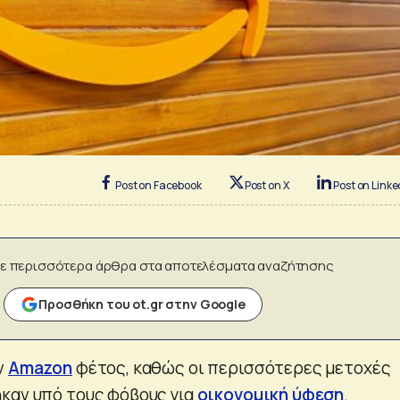
Post on Facebook
Post on X
Post on Linke
ε περισσότερα άρθρα στα αποτελέσματα αναζήτησης
Προσθήκη του ot.gr στην Google
ν
Amazon
φέτος, καθώς οι περισσότερες μετοχές
καν υπό τους φόβους για
οικονομική ύφεση
.