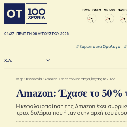
DOW JONES
SP 500
NASD
04:27
ΠΕΜΠΤΗ
06
ΑΥΓΟΥΣΤΟΥ
2026
#Ευρωπαϊκά Ομόλογα
#
Χ.Α.
ot.gr
/
Τεχνολογία
/
Amazon: Έχασε το 50% της αξίας της το 2022
Amazon: Έχασε το 50% τ
Η κεφαλαιοποίηση της Amazon έχει συρρικν
τρισ. δολάρια που ήταν στην αρχή του έτο