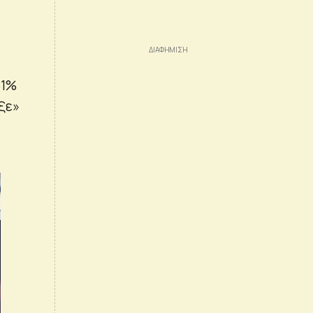
51%
ξε»