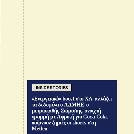
INSIDE STORIES
«Ενεργειακό» boost στο ΧΑ, αλλάζει
τα δεδομένα ο ΑΔΜΗΕ, ο
μετριοπαθής Σιάμισιης, ανοιχτή
γραμμή με Αφρική για Coca Cola,
παίρνουν ζημιές οι shorts στη
Metlen