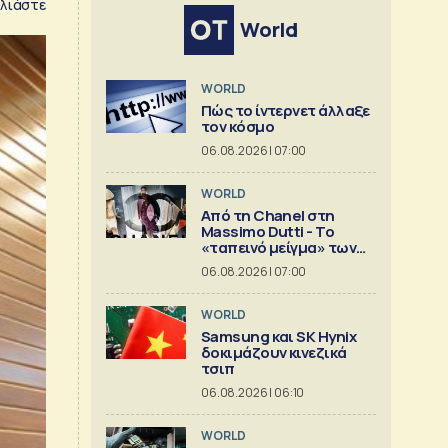
λιάστε
World
WORLD
Πώς το ίντερνετ άλλαξε
τον κόσμο
06.08.2026 | 07:00
WORLD
Από τη Chanel στη
Massimo Dutti - Το
«ταπεινό μείγμα» των
best seller
06.08.2026 | 07:00
WORLD
Samsung και SK Hynix
δοκιμάζουν κινεζικά
τσιπ
06.08.2026 | 06:10
WORLD