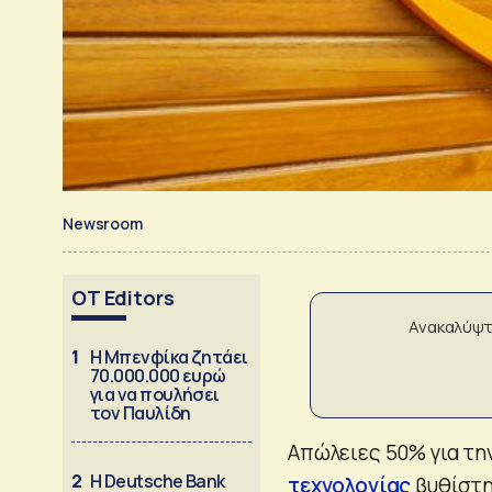
Newsroom
OT Editors
Ανακαλύψτ
1
Η Μπενφίκα ζητάει
70.000.000 ευρώ
για να πουλήσει
τον Παυλίδη
Απώλειες 50% για τη
2
Η Deutsche Bank
τεχνολογίας
βυθίστη