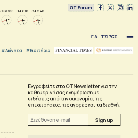
OT Forum
FTSE 100
DAX 30
CAC 40
Γ.Δ:
ΤΖΙΡΟΣ:
#Ακίνητα
#εισιτήρια
Εγγραφείτε στο OT Newsletter για την
καθημερινή σας ενημέρωση με
ειδήσεις από την οικονομία, τις
επιχειρήσεις, τις αγορές και τα διεθνή.