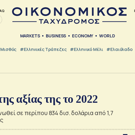
AQ
MARKETS
BUSINESS
ECONOMY
WORLD
Μισθός
#ελληνικές Τράπεζες
#Ελληνικό Μέλι
#Ελαιόλαδο
ης αξίας της το 2022
ωθεί σε περίπου 834 δισ. δολάρια από 1,7
υς