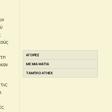
ων
ού
ς
κούς
ΑΓΟΡΕΣ
 τη
ηκαν
ΜΕ ΜΙΑ ΜΑΤΙΑ
ΤΑΜΠΛΟ ATHEX
στις
ι
ές