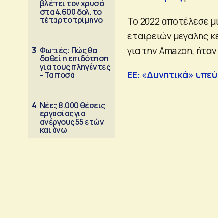
βλέπει τον χρυσό
στα 4.600 δολ. το
τέταρτο τρίμηνο
Το 2022 αποτέλεσε μι
εταιρειών μεγαλης κε
για την Amazon, ήτα
3
Φωτιές: Πώς θα
δοθεί η επιδότηση
για τους πληγέντες
ΕΕ: «Δυνητικά» υπεύ
- Τα ποσά
4
Νέες 8.000 θέσεις
εργασίας για
ανέργους 55 ετών
και άνω