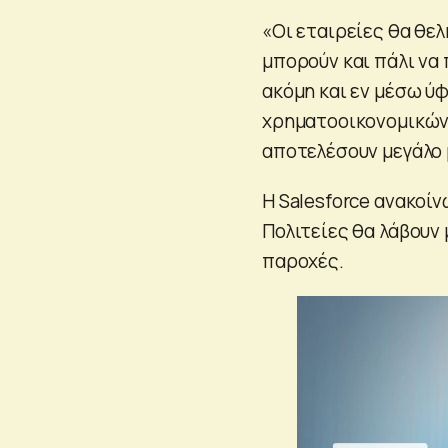
«Οι εταιρείες θα θε
μπορούν και πάλι ν
ακόμη και εν μέσω ύ
χρηματοοικονομικών 
αποτελέσουν μεγάλο
Η Salesforce ανακοί
Πολιτείες θα λάβουν 
παροχές.