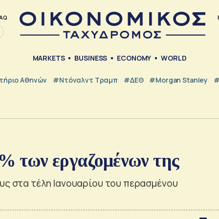
AQ
MARKETS
BUSINESS
ECONOMY
WORLD
τήριο Αθηνών
#Ντόναλντ Τραμπ
#ΔΕΘ
#Morgan Stanley
#
10% των εργαζομένων της
ους στα τέλη Ιανουαρίου του περασμένου