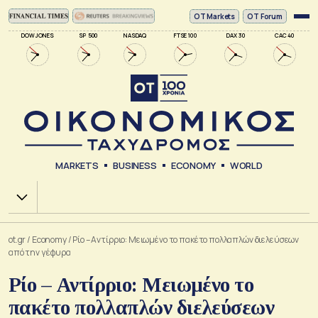
ΟΤ Markets
OT Forum
DOW JONES
SP 500
NASDAQ
FTSE 100
DAX 30
CAC 40
MARKETS
BUSINESS
ECONOMY
WORLD
Χ.Α.
ot.gr
/
Economy
/
Ρίο – Αντίρριο: Μειωμένο το πακέτο πολλαπλών διελεύσεων
από την γέφυρα
Ρίο – Αντίρριο: Μειωμένο το
πακέτο πολλαπλών διελεύσεων