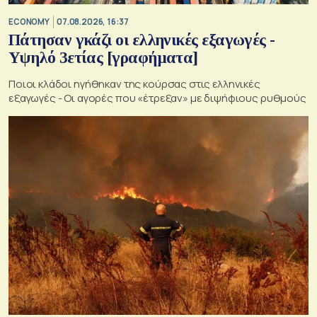
ECONOMY
07.08.2026, 16:37
Πάτησαν γκάζι οι ελληνικές εξαγωγές -
Υψηλό 3ετίας [γραφήματα]
Ποιοι κλάδοι ηγήθηκαν της κούρσας στις ελληνικές
εξαγωγές - Οι αγορές που «έτρεξαν» με διψήφιους ρυθμούς