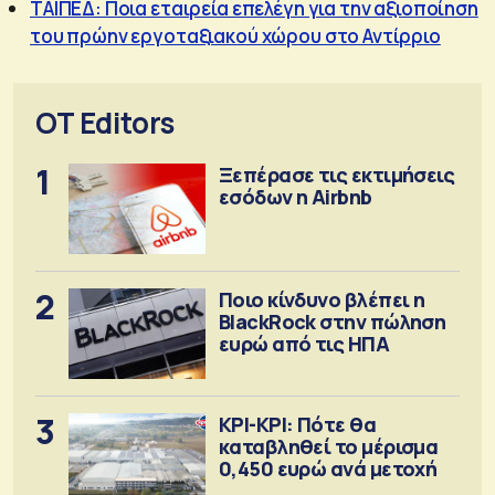
ΤΑΙΠΕΔ: Ποια εταιρεία επελέγη για την αξιοποίηση
του πρώην εργοταξιακού χώρου στο Αντίρριο
OT Editors
1
Ξεπέρασε τις εκτιμήσεις
εσόδων η Airbnb
2
Ποιο κίνδυνο βλέπει η
BlackRock στην πώληση
ευρώ από τις ΗΠΑ
3
ΚΡΙ-ΚΡΙ: Πότε θα
καταβληθεί το μέρισμα
0,450 ευρώ ανά μετοχή