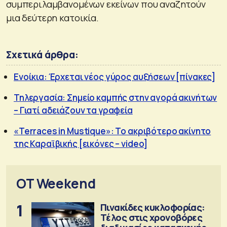
συμπεριλαμβανομένων εκείνων που αναζητούν
μια δεύτερη κατοικία.
Σχετικά άρθρα:
Ενοίκια: Έρχεται νέος γύρος αυξήσεων [πίνακες]
Τηλεργασία: Σημείο καμπής στην αγορά ακινήτων
– Γιατί αδειάζουν τα γραφεία
«Terraces in Mustique»: Το ακριβότερο ακίνητο
της Καραϊβικής [εικόνες – video]
OT Weekend
1
Πινακίδες κυκλοφορίας:
Τέλος στις χρονοβόρες