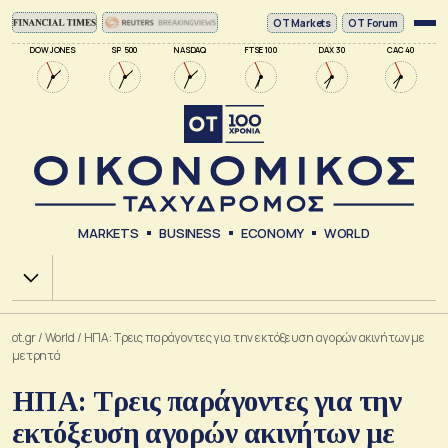
ΟΤ Markets
OT Forum
DOW JONES
SP 500
NASDAQ
FTSE 100
DAX 30
CAC 40
MARKETS
BUSINESS
ECONOMY
WORLD
Χ.Α.
ot.gr
/
World
/
ΗΠΑ: Τρεις παράγοντες για την εκτόξευση αγορών ακινήτων με
μετρητά
ΗΠΑ: Τρεις παράγοντες για την
εκτόξευση αγορών ακινήτων με