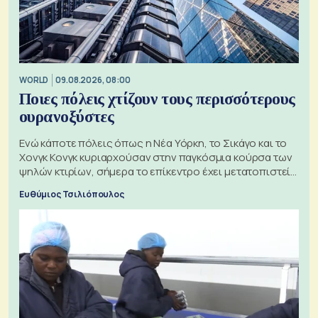
WORLD
09.08.2026, 08:00
Ποιες πόλεις χτίζουν τους περισσότερους
ουρανοξύστες
Ενώ κάποτε πόλεις όπως η Νέα Υόρκη, το Σικάγο και το
Χονγκ Κονγκ κυριαρχούσαν στην παγκόσμια κούρσα των
ψηλών κτιρίων, σήμερα το επίκεντρο έχει μετατοπιστεί
προς την Ασία
Ευθύμιος Τσιλιόπουλος