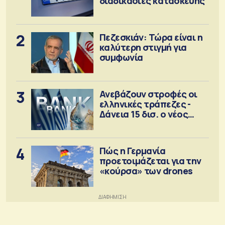
διαδικασίες κατασκευής
2
Πεζεσκιάν: Τώρα είναι η
καλύτερη στιγμή για
συμφωνία
3
Ανεβάζουν στροφές οι
ελληνικές τράπεζες -
Δάνεια 15 δισ. ο νέος
στόχος
4
Πώς η Γερμανία
προετοιμάζεται για την
«κούρσα» των drones