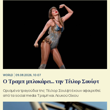
WORLD
09.08.2026, 10:07
Ο Τραμπ μπλοκάρει... την Τέιλορ Σουίφτ
Ορισμένα τραγούδια της Τέιλορ Σουίφτ έχουν αφαιρεθεί
από τα social media Τραμπ και Λευκού Οίκου