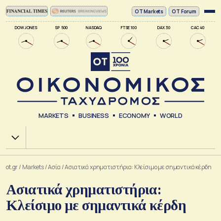
ΟΤ Markets
OT Forum
DOW JONES
SP 500
NASDAQ
FTSE 100
DAX 30
CAC 40
MARKETS
BUSINESS
ECONOMY
WORLD
Χ.Α.
ot.gr
/
Markets
/
Ασία
/
Ασιατικά χρηματιστήρια: Κλείσιμο με σημαντικά κέρδη
Ασιατικά χρηματιστήρια:
Κλείσιμο με σημαντικά κέρδη