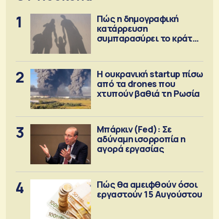
1
Πώς η δημογραφική
κατάρρευση
συμπαρασύρει το κράτος
πρόνοιας
2
Η ουκρανική startup πίσω
από τα drones που
χτυπούν βαθιά τη Ρωσία
3
Μπάρκιν (Fed): Σε
αδύναμη ισορροπία η
αγορά εργασίας
4
Πώς θα αμειφθούν όσοι
εργαστούν 15 Αυγούστου