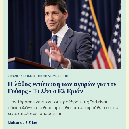
FINANCIAL TIMES
08.08.2026, 07:00
Η λάθος εντύπωση των αγορών για τον
Γούορς - Τι λέει ο Ελ Εριάν
Η αντίδραση εναντίον του προέδρου της Fed είναι
αδικαιολόγητη, καθώς προωθεί μια μεταρρύθμιση που
είναι απολύτως απαραίτητη
Mohamed El Erian