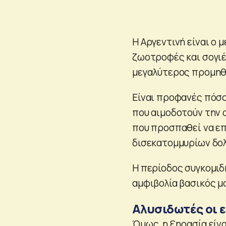
Η Αργεντινή είναι ο
ζωοτροφές και σογιέλ
μεγαλύτερος προμηθ
Είναι προφανές πόσο
που αιμοδοτούν την ο
που προσπαθεί να επ
δισεκατομμυρίων δολ
Η περίοδος συγκομιδ
αμφιβολία βασικός μ
Αλυσιδωτές οι 
Όμως, η ξηρασία είν