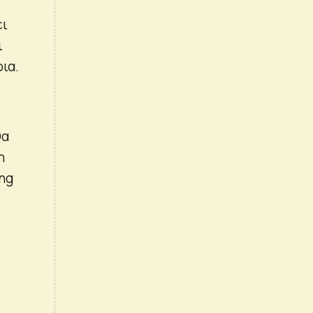
ει
ι
ια.
θα
η
ing