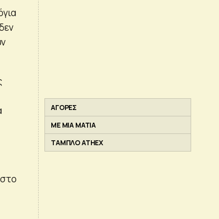
όγια
 δεν
ύν
ς
ΑΓΟΡΕΣ
α
ΜΕ ΜΙΑ ΜΑΤΙΑ
ΤΑΜΠΛΟ ATHEX
 στο