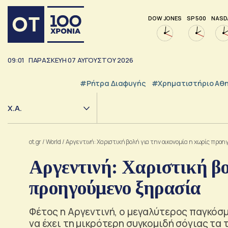
DOW JONES
SP 500
NASD
09:01
ΠΑΡΑΣΚΕΥΗ
07
ΑΥΓΟΥΣΤΟΥ
2026
#ρήτρα Διαφυγής
#Χρηματιστήριο Αθ
Χ.Α.
ot.gr
/
World
/
Αργεντινή: Χαριστική βολή για την οικονομία η χωρίς προ
Αργεντινή: Χαριστική βο
προηγούμενο ξηρασία
Φέτος η Αργεντινή, ο μεγαλύτερος παγκόσ
να έχει τη μικρότερη συγκομιδή σόγιας τα 