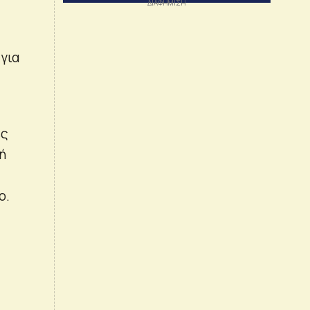
για
ές
χή
ο.