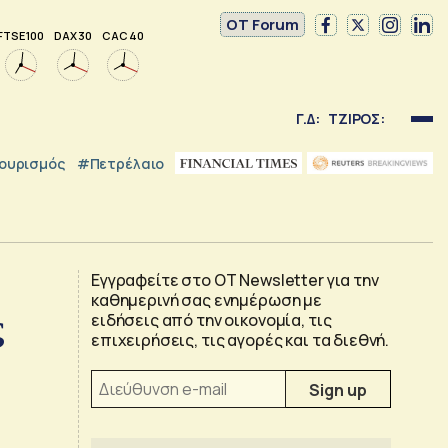
OT Forum
FTSE 100
DAX 30
CAC 40
Γ.Δ:
ΤΖΙΡΟΣ:
ουρισμός
#Πετρέλαιο
Εγγραφείτε στο OT Newsletter για την
καθημερινή σας ενημέρωση με
ς
ειδήσεις από την οικονομία, τις
επιχειρήσεις, τις αγορές και τα διεθνή.