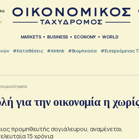
AQ
MARKETS
BUSINESS
ECONOMY
WORLD
ηνών
#Καταθέσεις
#Airbnb
#Βιομηχανία
#εισερχόμενος Τ
ηγούμενο ξηρασία
λή για την οικονομία η χωρί
μιος προμηθευτής σογιάλευρου, αναμένεται
τελευταία 15 χρόνια