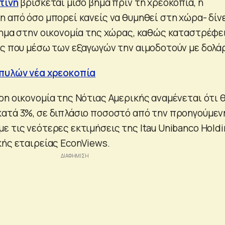
τινή
βρίσκεται μισό βήμα πριν τη χρεοκοπία, η
η από όσο μπορεί κανείς να θυμηθεί στη χώρα- δίν
πημα στην οικονομία της χώρας, καθώς καταστρέφε
ες που μέσω των εξαγωγών την αιμοδοτούν με δολάρ
 πυλών νέα χρεοκοπία
ρη οικονομία της Νότιας Αμερικής αναμένεται ότι 
ατά 3%, σε διπλάσιο ποσοστό από την προηγούμεν
ε τις νεότερες εκτιμήσεις της Itau Unibanco Hold
κής εταιρείας EconViews.