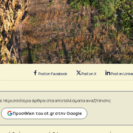
Post on Facebook
Post on X
Post on Linke
ε περισσότερα άρθρα στα αποτελέσματα αναζήτησης
Προσθήκη του ot.gr στην Google