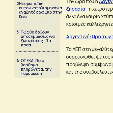
Την ώρα που η
Αργεν
2
Η ευρωπαϊκή
αυτοκινητοβιομηχανία
ξηρασία
–η χειρότερ
αναζητά σωσίβιο στην
άλλο ένα καίριο χτύ
Κίνα
κρίσιμες καλλιέργει
3
Πώς θα δοθούν
Αργεντινή: Προ των
αποζημιώσεις για
ζωονόσους – Τα
ποσά
Το ΑΕΠ στη μεγαλύτε
συρρικνωθεί φέτος κ
4
ΟΠΕΚΑ: Ποιο
πρόβλεψη, σύμφωνα μ
βοήθημα
πληρώνεται την
και της συμβουλευτι
Παρασκευή