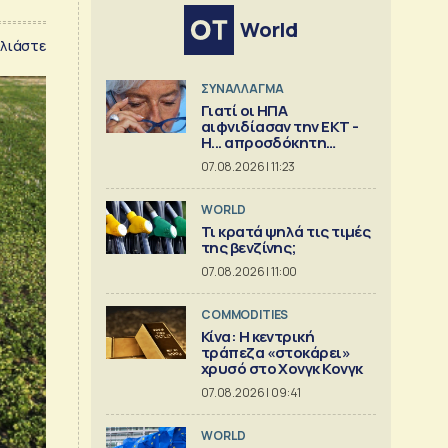
World
λιάστε
ΣΥΝΑΛΛΑΓΜΑ
Γιατί οι ΗΠΑ
αιφνιδίασαν την ΕΚΤ -
Η... απροσδόκητη
κίνηση
07.08.2026 | 11:23
WORLD
Τι κρατά ψηλά τις τιμές
της βενζίνης;
07.08.2026 | 11:00
COMMODITIES
Κίνα: Η κεντρική
τράπεζα «στοκάρει»
χρυσό στο Χονγκ Κονγκ
07.08.2026 | 09:41
WORLD