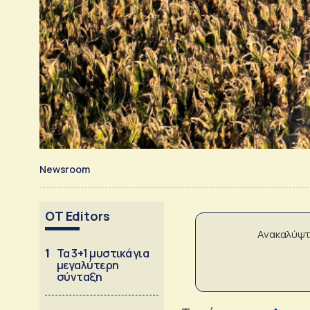
Newsroom
OT Editors
Ανακαλύψτ
1
Τα 3+1 μυστικά για
μεγαλύτερη
σύνταξη