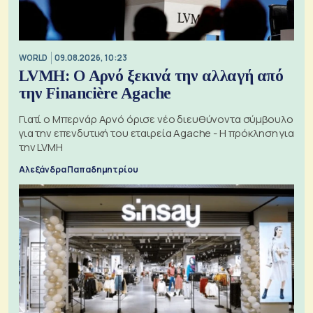
WORLD
09.08.2026, 10:23
LVMH: Ο Αρνό ξεκινά την αλλαγή από
την Financière Agache
Γιατί ο Μπερνάρ Αρνό όρισε νέο διευθύνοντα σύμβουλο
για την επενδυτική του εταιρεία Agache - Η πρόκληση για
την LVMH
Αλεξάνδρα Παπαδημητρίου