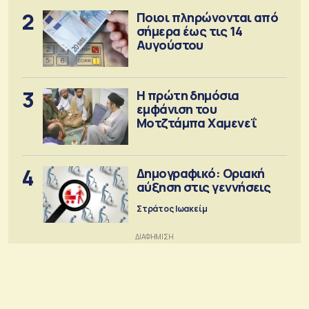
2
Ποιοι πληρώνονται από
σήμερα έως τις 14
Αυγούστου
3
Η πρώτη δημόσια
εμφάνιση του
Μοτζτάμπα Χαμενεΐ
4
Δημογραφικό: Οριακή
αύξηση στις γεννήσεις
Στράτος Ιωακείμ