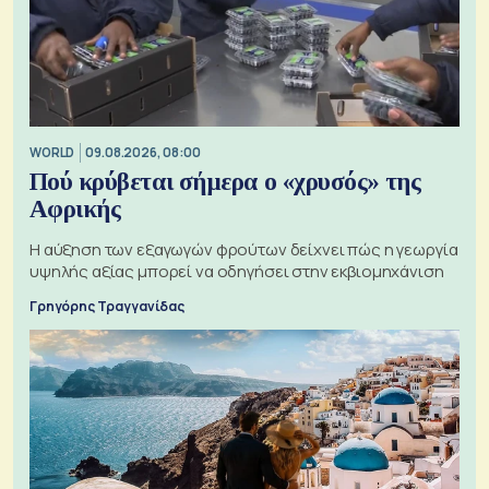
WORLD
09.08.2026, 08:00
Πού κρύβεται σήμερα ο «χρυσός» της
Αφρικής
Η αύξηση των εξαγωγών φρούτων δείχνει πώς η γεωργία
υψηλής αξίας μπορεί να οδηγήσει στην εκβιομηχάνιση
Γρηγόρης Τραγγανίδας