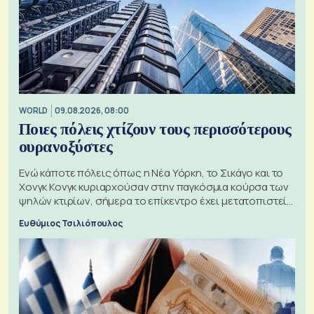
WORLD
09.08.2026, 08:00
Ποιες πόλεις χτίζουν τους περισσότερους
ουρανοξύστες
Ενώ κάποτε πόλεις όπως η Νέα Υόρκη, το Σικάγο και το
Χονγκ Κονγκ κυριαρχούσαν στην παγκόσμια κούρσα των
ψηλών κτιρίων, σήμερα το επίκεντρο έχει μετατοπιστεί
προς την Ασία
Ευθύμιος Τσιλιόπουλος