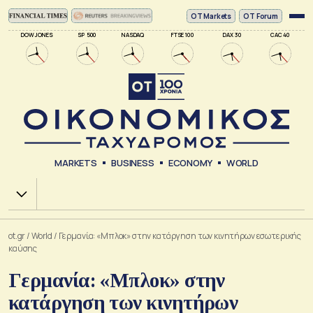
ΟΤ Markets
OT Forum
DOW JONES
SP 500
NASDAQ
FTSE 100
DAX 30
CAC 40
MARKETS
BUSINESS
ECONOMY
WORLD
Χ.Α.
ot.gr
/
World
/
Γερμανία: «Μπλοκ» στην κατάργηση των κινητήρων εσωτερικής
καύσης
Γερμανία: «Μπλοκ» στην
κατάργηση των κινητήρων