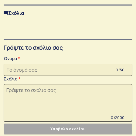
Σχόλια
Γράψτε το σχόλιο σας
Όνομα
0 /50
Σχόλιο
0 /2000
Υποβολή σχολίου