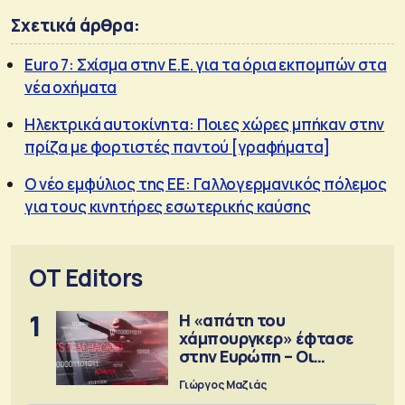
Σχετικά άρθρα:
Euro 7: Σχίσμα στην Ε.Ε. για τα όρια εκπομπών στα
νέα οχήματα
Ηλεκτρικά αυτοκίνητα: Ποιες χώρες μπήκαν στην
πρίζα με φορτιστές παντού [γραφήματα]
Ο νέο εμφύλιος της ΕΕ: Γαλλογερμανικός πόλεμος
για τους κινητήρες εσωτερικής καύσης
OT Editors
1
Η «απάτη του
χάμπουργκερ» έφτασε
στην Ευρώπη – Οι
προειδοποιήσεις
Γιώργος Μαζιάς