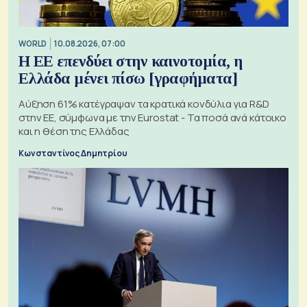
WORLD
10.08.2026, 07:00
Η ΕΕ επενδύει στην καινοτομία, η
Ελλάδα μένει πίσω [γραφήματα]
Αύξηση 61% κατέγραψαν τα κρατικά κονδύλια για R&D
στην ΕΕ, σύμφωνα με την Eurostat - Τα ποσά ανά κάτοικο
και η θέση της Ελλάδας
Κωνσταντίνος Δημητρίου