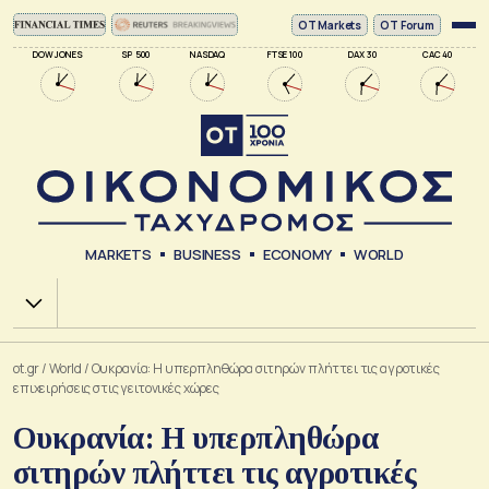
ΟΤ Markets
OT Forum
DOW JONES
SP 500
NASDAQ
FTSE 100
DAX 30
CAC 40
MARKETS
BUSINESS
ECONOMY
WORLD
Χ.Α.
ot.gr
/
World
/
Ουκρανία: Η υπερπληθώρα σιτηρών πλήττει τις αγροτικές
επιχειρήσεις στις γειτονικές χώρες
Ουκρανία: Η υπερπληθώρα
σιτηρών πλήττει τις αγροτικές