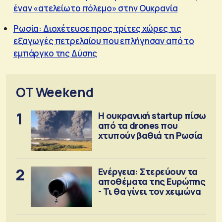
έναν «ατελείωτο πόλεμο» στην Ουκρανία
Ρωσία: Διοχέτευσε προς τρίτες χώρες τις
εξαγωγές πετρελαίου που επλήγησαν από το
εμπάργκο της Δύσης
OT Weekend
1
Η ουκρανική startup πίσω
από τα drones που
χτυπούν βαθιά τη Ρωσία
2
Ενέργεια: Στερεύουν τα
αποθέματα της Ευρώπης
- Τι θα γίνει τον χειμώνα