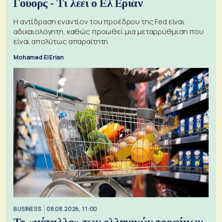
Γούορς - Τι λέει ο Ελ Εριάν
Η αντίδραση εναντίον του προέδρου της Fed είναι
αδικαιολόγητη, καθώς προωθεί μια μεταρρύθμιση που
είναι απολύτως απαραίτητη
Mohamed El Erian
BUSINESS
08.08.2026, 11:00