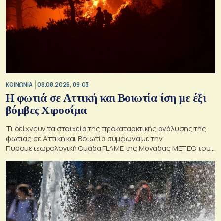
ΚΟΙΝΩΝΙΑ
08.08.2026, 09:03
Η φωτιά σε Αττική και Βοιωτία ίση με έξι
βόμβες Χιροσίμα
Τι δείχνουν τα στοιχεία της προκαταρκτικής ανάλυσης της
φωτιάς σε Αττική και Βοιωτία σύμφωνα με την
Πυρομετεωρολογική Ομάδα FLAME της Μονάδας ΜΕΤΕΟ του
Εθνικού Αστεροσκοπείου Αθηνών.