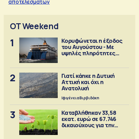
αποτελεσμάτων
OT Weekend
1
Κορυφώνεται η έξοδος
του Αυγούστου - Με
υψηλές πληρότητες
αναχωρούν τα πλοία
2
Γιατί κάηκε η Δυτική
Αττική και όχι η
Ανατολική
Ιφιγένεια Βιρβιδάκη
3
Καταβλήθηκαν 33,58
εκατ. ευρώ σε 67.746
δικαιούχους για την
αγορά λιπασμάτων