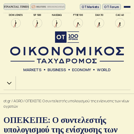
ΟΤ Markets
OT Forum
DOW JONES
SP 500
NASDAQ
FTSE 100
DAX 30
CAC 40
MARKETS
BUSINESS
ECONOMY
WORLD
Χ.Α.
ot.gr
/
AGRO
/
ΟΠΕΚΕΠΕ: Ο συντελεστής υπολογισμού της ενίσχυσης των νέων
αγροτών
ΟΠΕΚΕΠΕ: Ο συντελεστής
υπολογισμού της ενίσχυσης των