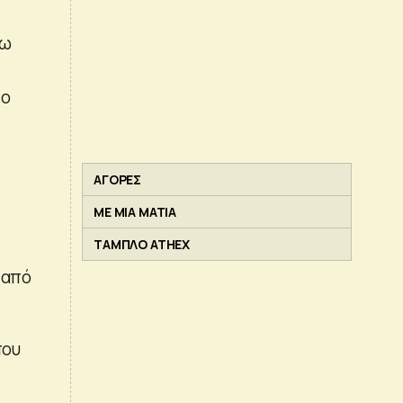
γω
το
ΑΓΟΡΕΣ
ΜΕ ΜΙΑ ΜΑΤΙΑ
ΤΑΜΠΛΟ ATHEX
 από
που