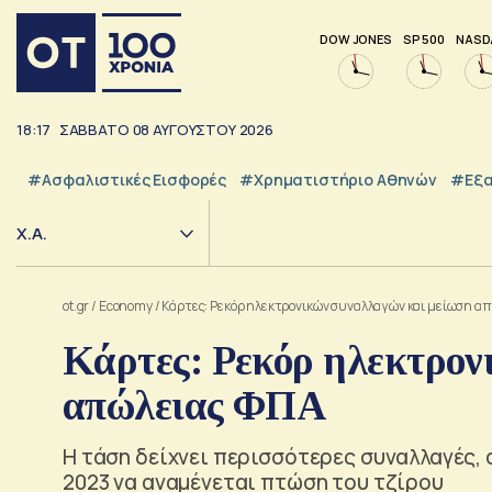
DOW JONES
SP 500
NASD
18:17
ΣΑΒΒΑΤΟ
08
ΑΥΓΟΥΣΤΟΥ
2026
#Ασφαλιστικές Εισφορές
#Χρηματιστήριο Αθηνών
#εξα
Χ.Α.
ot.gr
/
Economy
/
Κάρτες: Ρεκόρ ηλεκτρονικών συναλλαγών και μείωση α
Κάρτες: Ρεκόρ ηλεκτρον
απώλειας ΦΠΑ
Η τάση δείχνει περισσότερες συναλλαγές, 
2023 να αναμένεται πτώση του τζίρου