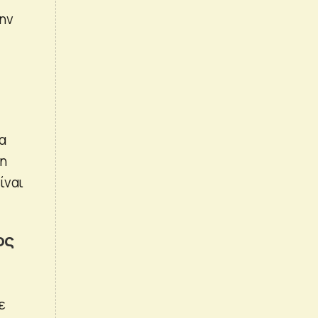
ην
α
ση
ίναι
ος
ε