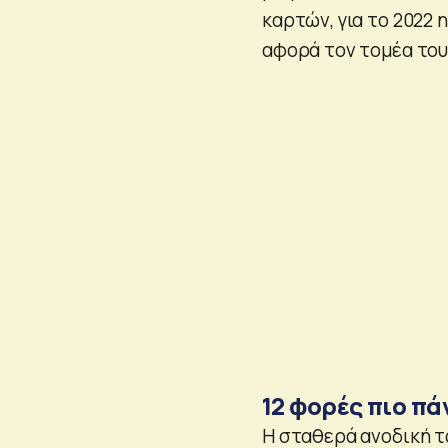
καρτών, για το 2022 η
αφορά τον τομέα του
12 φορές πιo π
Η σταθερά ανοδική τ