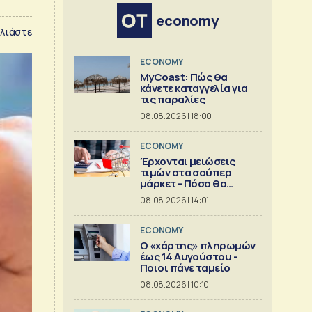
economy
λιάστε
ECONOMY
MyCoast: Πώς θα
κάνετε καταγγελία για
τις παραλίες
08.08.2026 | 18:00
ECONOMY
Έρχονται μειώσεις
τιμών στα σούπερ
μάρκετ - Πόσο θα
πέσουν
08.08.2026 | 14:01
ECONOMY
Ο «χάρτης» πληρωμών
έως 14 Αυγούστου -
Ποιοι πάνε ταμείο
08.08.2026 | 10:10