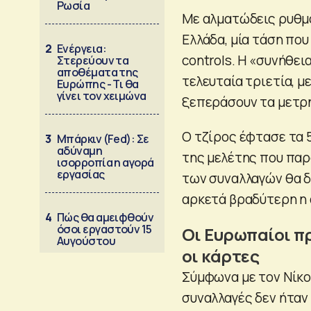
Ρωσία
Με αλματώδεις ρυθμο
Ελλάδα, μία τάση που
2
Ενέργεια:
controls. Η «συνήθε
Στερεύουν τα
αποθέματα της
τελευταία τριετία, μ
Ευρώπης - Τι θα
γίνει τον χειμώνα
ξεπεράσουν τα μετρ
Ο τζίρος έφτασε τα 
3
Μπάρκιν (Fed): Σε
αδύναμη
της μελέτης που πα
ισορροπία η αγορά
εργασίας
των συναλλαγών θα δ
αρκετά βραδύτερη η 
4
Πώς θα αμειφθούν
όσοι εργαστούν 15
Οι Ευρωπαίοι π
Αυγούστου
οι κάρτες
Σύμφωνα με τον Νίκο 
συναλλαγές δεν ήταν 