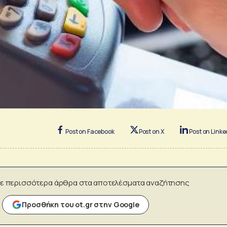
Post on Facebook
Post on X
Post on Linke
ε περισσότερα άρθρα στα αποτελέσματα αναζήτησης
Προσθήκη του ot.gr στην Google