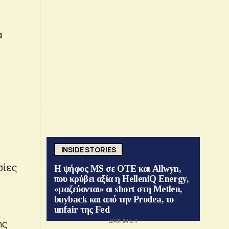
α
INSIDE STORIES
σίες
Η ψήφος MS σε ΟΤΕ και Allwyn,
που κρύβει αξία η HelleniQ Energy,
«μαζεύονται» οι short στη Metlen,
buyback και από την Prodea, το
unfair της Fed
ης