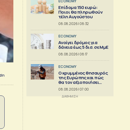
ECONOMY
Επίδομα 150 ευρώ:
Ποιοι θα πληρωθούν
τέλη Αυγούστου
08.08.2026 | 08:32
ECONOMY
Aνοίγει δρόμος για
δάνεια έως 5 δισ. σε ΜμΕ
08.08.2026 | 08:17
ECONOMY
Ο κρυμμένος θησαυρός
dIn
της Ευρώπης και πώς
θα τον αξιοποιήσει
[γράφημα]
08.08.2026 | 07:00