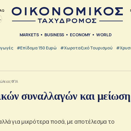
AQ
MARKETS
BUSINESS
ECONOMY
WORLD
γωγές
#Επίδομα 150 Ευρώ
#Χωροταξικό Τουρισμού
#Χρυσή
πώλειας ΦΠΑ
ικών συναλλαγών και μείωση
αλλά για μικρότερα ποσά, με αποτέλεσμα το