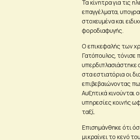
Τα κίνητρα για τις η
επαγγέλματα, υπογραμ
στοχευμένα και ειδι
φοροδιαφυγής.
Ο επικεφαλής των χρ
Γατόπουλος, τόνισε 
υπερδιπλασιάστηκε σ
στα εστιατόρια οι δ
επιβεβαιώνοντας πως 
Αυξητικά κινούνται ο
υπηρεσίες κοινής ωφέ
ταξί.
Επισημάνθηκε ότι ό
μικραίνει το κενό το