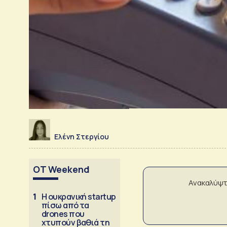
Ελένη Στεργίου
OT Weekend
Ανακαλύψτ
1
Η ουκρανική startup
πίσω από τα
drones που
χτυπούν βαθιά τη