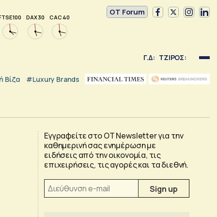
OT Forum
FTSE 100
DAX 30
CAC 40
Γ.Δ:
ΤΖΙΡΟΣ:
 Βίζα
#luxury Brands
Εγγραφείτε στο OT Newsletter για την
καθημερινή σας ενημέρωση με
ειδήσεις από την οικονομία, τις
επιχειρήσεις, τις αγορές και τα διεθνή.