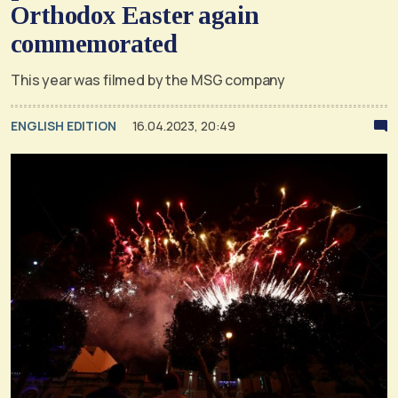
Orthodox Easter again
commemorated
Τhis year was filmed by the MSG company
ENGLISH EDITION
16.04.2023, 20:49