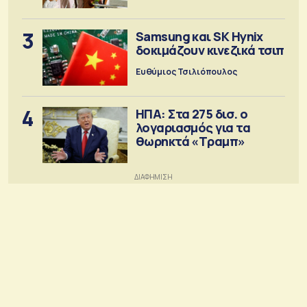
3
Samsung και SK Hynix
δοκιμάζουν κινεζικά τσιπ
Ευθύμιος Τσιλιόπουλος
4
ΗΠΑ: Στα 275 δισ. ο
λογαριασμός για τα
θωρηκτά «Τραμπ»