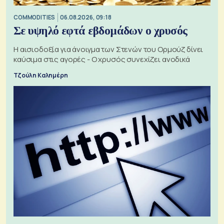
COMMODITIES
06.08.2026, 09:18
Σε υψηλό εφτά εβδομάδων ο χρυσός
Η αισιοδοξία για άνοιγμα των Στενών του Ορμούζ δίνει
καύσιμα στις αγορές - Ο χρυσός συνεχίζει ανοδικά
Τζούλη Καλημέρη