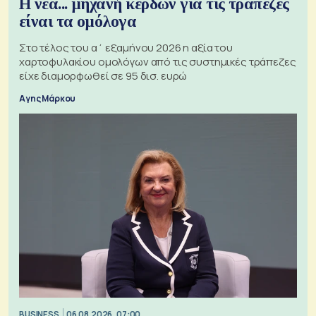
Η νέα... μηχανή κερδών για τις τράπεζες
είναι τα ομόλογα
Στο τέλος του α΄ εξαμήνου 2026 η αξία του
χαρτοφυλακίου ομολόγων από τις συστημικές τράπεζες
είχε διαμορφωθεί σε 95 δισ. ευρώ
Αγης Μάρκου
BUSINESS
06.08.2026, 07:00