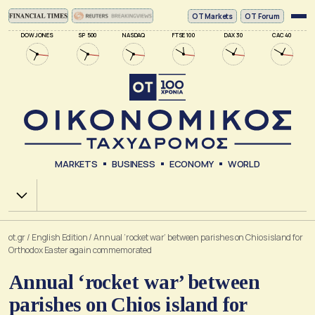
ΟΤ Markets
OT Forum
DOW JONES
SP 500
NASDAQ
FTSE 100
DAX 30
CAC 40
MARKETS
BUSINESS
ECONOMY
WORLD
Χ.Α.
ot.gr
/
English Edition
/
Annual ‘rocket war’ between parishes on Chios island for
Orthodox Easter again commemorated
Annual ‘rocket war’ between
parishes on Chios island for