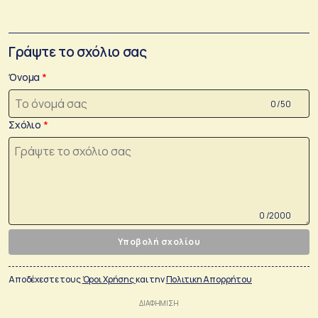
Γράψτε το σχόλιο σας
Όνομα
0 /50
Σχόλιο
0 /2000
Υποβολή σχολίου
Αποδέχεστε τους
Όροι Χρήσης
και την
Πολιτικη Απορρήτου