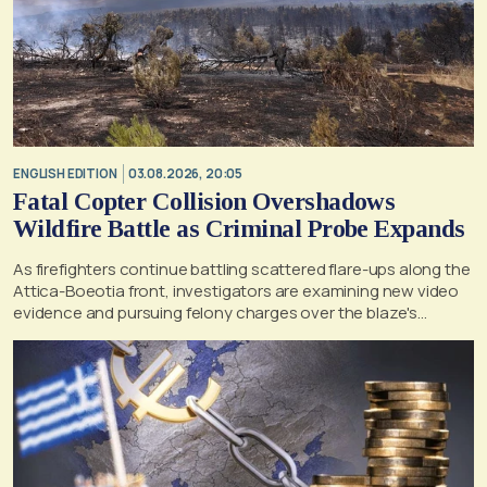
ENGLISH EDITION
03.08.2026, 20:05
Fatal Copter Collision Overshadows
Wildfire Battle as Criminal Probe Expands
As firefighters continue battling scattered flare-ups along the
Attica-Boeotia front, investigators are examining new video
evidence and pursuing felony charges over the blaze's
suspected origin