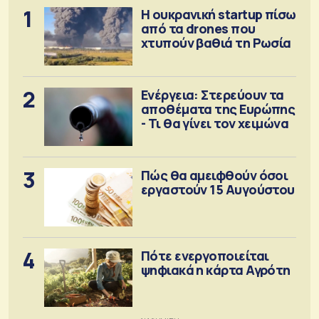
1
Η ουκρανική startup πίσω
από τα drones που
χτυπούν βαθιά τη Ρωσία
2
Ενέργεια: Στερεύουν τα
αποθέματα της Ευρώπης
- Τι θα γίνει τον χειμώνα
3
Πώς θα αμειφθούν όσοι
εργαστούν 15 Αυγούστου
4
Πότε ενεργοποιείται
ψηφιακά η κάρτα Αγρότη