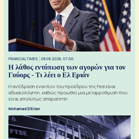
FINANCIAL TIMES
08.08.2026, 07:00
Η λάθος εντύπωση των αγορών για τον
Γούορς - Τι λέει ο Ελ Εριάν
Η αντίδραση εναντίον του προέδρου της Fed είναι
αδικαιολόγητη, καθώς προωθεί μια μεταρρύθμιση που
είναι απολύτως απαραίτητη
Mohamed El Erian