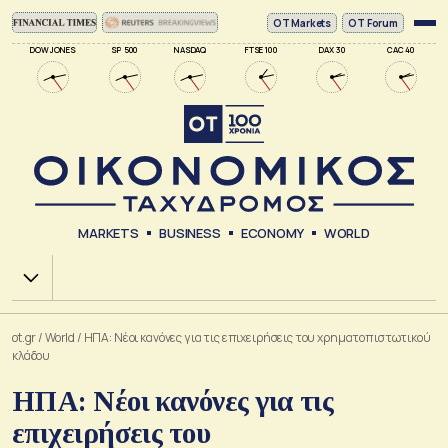
ΟΤ Markets
OT Forum
DOW JONES
SP 500
NASDAQ
FTSE 100
DAX 30
CAC 40
MARKETS
BUSINESS
ECONOMY
WORLD
Χ.Α.
ot.gr
/
World
/
ΗΠΑ: Νέοι κανόνες για τις επιχειρήσεις του χρηματοπιστωτικού
κλάδου
ΗΠΑ: Νέοι κανόνες για τις
επιχειρήσεις του