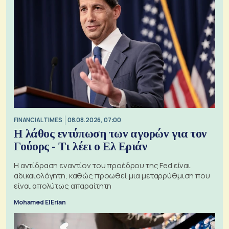
FINANCIAL TIMES
08.08.2026, 07:00
Η λάθος εντύπωση των αγορών για τον
Γούορς - Τι λέει ο Ελ Εριάν
Η αντίδραση εναντίον του προέδρου της Fed είναι
αδικαιολόγητη, καθώς προωθεί μια μεταρρύθμιση που
είναι απολύτως απαραίτητη
Mohamed El Erian