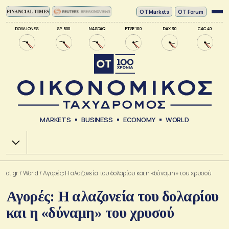
ΟΤ Markets
OT Forum
DOW JONES
SP 500
NASDAQ
FTSE 100
DAX 30
CAC 40
MARKETS
BUSINESS
ECONOMY
WORLD
Χ.Α.
ot.gr
/
World
/
Αγορές: Η αλαζονεία του δολαρίου και η «δύναμη» του χρυσού
Αγορές: Η αλαζονεία του δολαρίου
και η «δύναμη» του χρυσού