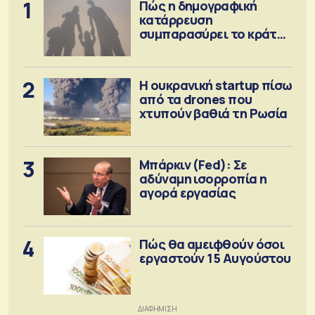
1
Πώς η δημογραφική
κατάρρευση
συμπαρασύρει το κράτος
πρόνοιας
2
Η ουκρανική startup πίσω
από τα drones που
χτυπούν βαθιά τη Ρωσία
3
Μπάρκιν (Fed): Σε
αδύναμη ισορροπία η
αγορά εργασίας
4
Πώς θα αμειφθούν όσοι
εργαστούν 15 Αυγούστου