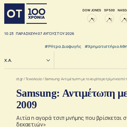
DOW JONES
SP 500
NASD
10:23
ΠΑΡΑΣΚΕΥΗ
07
ΑΥΓΟΥΣΤΟΥ
2026
#ρήτρα Διαφυγής
#Χρηματιστήριο Αθ
Χ.Α.
ot.gr
/
Τεχνολογία
/
Samsung: Αντιμέτωπη με το χειρότερο τρίμηνο από 
Samsung: Αντιμέτωπη με 
2009
Αιτία η αγορά τσιπ μνήμης που βρίσκεται 
δεκαετιών»