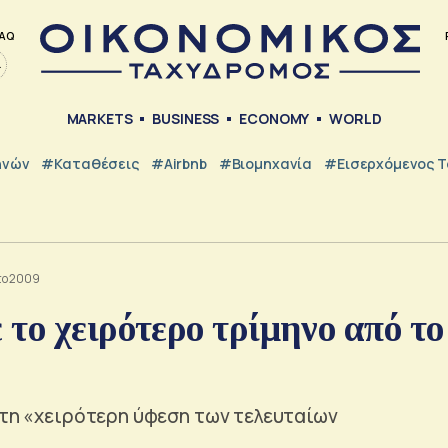
AQ
MARKETS
BUSINESS
ECONOMY
WORLD
ηνών
#Καταθέσεις
#Airbnb
#Βιομηχανία
#εισερχόμενος Τ
το 2009
το χειρότερο τρίμηνο από το
στη «χειρότερη ύφεση των τελευταίων