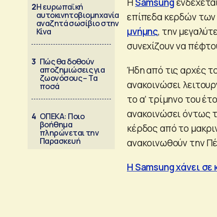
Η
Samsung
ενδέχεται
2
Η ευρωπαϊκή
αυτοκινητοβιομηχανία
επίπεδα κερδών των 
αναζητά σωσίβιο στην
μνήμης
, την μεγαλύ
Κίνα
συνεχίζουν να πέφτο
3
Πώς θα δοθούν
Ήδη από τις αρχές τ
αποζημιώσεις για
ζωονόσους – Τα
ανακοινώσει λειτουρ
ποσά
το α’ τρίμηνο του έτ
ανακοινώσει όντως τ
4
ΟΠΕΚΑ: Ποιο
βοήθημα
κέρδος από το μακριν
πληρώνεται την
Παρασκευή
ανακοινωθούν την Π
Η Samsung χάνει σε 