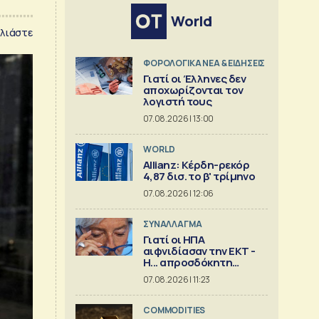
World
λιάστε
ΦΟΡΟΛΟΓΙΚΑ ΝΕΑ & EΙΔΗΣΕΙΣ
Γιατί οι Έλληνες δεν
αποχωρίζονται τον
λογιστή τους
07.08.2026 | 13:00
WORLD
Allianz: Κέρδη-ρεκόρ
4,87 δισ. το β' τρίμηνο
07.08.2026 | 12:06
ΣΥΝΑΛΛΑΓΜΑ
Γιατί οι ΗΠΑ
αιφνιδίασαν την ΕΚΤ -
Η... απροσδόκητη
κίνηση
07.08.2026 | 11:23
COMMODITIES