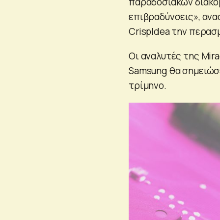
παραδοσιακών διακομ
επιβραδύνσεις», ανα
CrispIdea την περασ
Οι αναλυτές της Mira
Samsung θα σημειώσε
τρίμηνο.