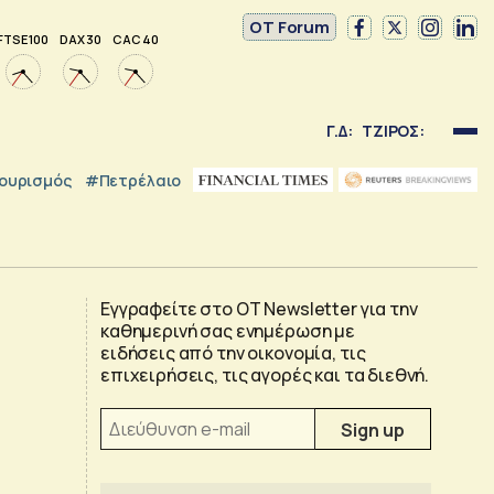
OT Forum
FTSE 100
DAX 30
CAC 40
Γ.Δ:
ΤΖΙΡΟΣ:
ουρισμός
#Πετρέλαιο
Εγγραφείτε στο OT Newsletter για την
καθημερινή σας ενημέρωση με
ειδήσεις από την οικονομία, τις
επιχειρήσεις, τις αγορές και τα διεθνή.