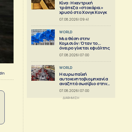
Κίνα: Η κεντρική
τράπεζα «στοκάρει»
χρυσό στο Χονγκ Κονγκ
07.08.2026 | 09:41
WORLD
Μια θέση στην
Κομισιόν: Όταν το...
όνειρο γίνεται εφιάλτης
07.08.2026 | 07:00
WORLD
dIn
Η ευρωπαϊκή
αυτοκινητοβιομηχανία
αναζητά σωσίβιο στην
Κίνα
07.08.2026 | 07:00