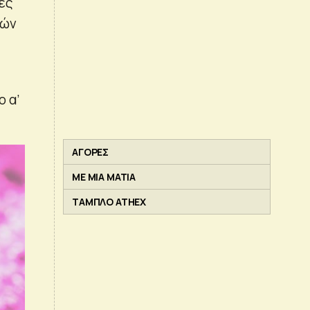
ές
νών
 α’
ΑΓΟΡΕΣ
ΜΕ ΜΙΑ ΜΑΤΙΑ
ΤΑΜΠΛΟ ATHEX