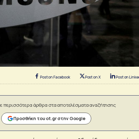
Post on Facebook
Post on X
Post on Linke
ε περισσότερα άρθρα στα αποτελέσματα αναζήτησης
Προσθήκη του ot.gr στην Google