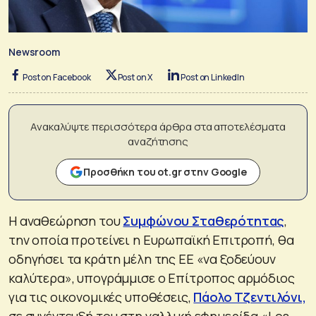
Newsroom
Post on Facebook
Post on X
Post on LinkedIn
Ανακαλύψτε περισσότερα άρθρα στα αποτελέσματα
αναζήτησης
Προσθήκη του ot.gr στην Google
Η αναθεώρηση του
Συμφώνου Σταθερότητας
,
την οποία προτείνει η Ευρωπαϊκή Επιτροπή, θα
οδηγήσει τα κράτη μέλη της ΕΕ «να ξοδεύουν
καλύτερα», υπογράμμισε ο Επίτροπος αρμόδιος
για τις οικονομικές υποθέσεις,
Πάολο Τζεντιλόνι,
σε συνέντευξή του στη γαλλική εφημερίδα «Les