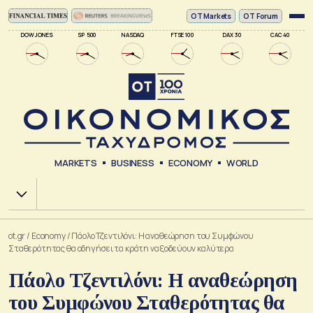
ΟΤ Markets
OT Forum
DOW JONES
SP 500
NASDAQ
FTSE 100
DAX 30
CAC 40
MARKETS
BUSINESS
ECONOMY
WORLD
Χ.Α.
ot.gr
/
Economy
/
Πάολο Τζεντιλόνι: Η αναθεώρηση του Συμφώνου
Σταθερότητας θα οδηγήσει τα κράτη να ξοδεύουν καλύτερα
Πάολο Τζεντιλόνι: Η αναθεώρηση
του Συμφώνου Σταθερότητας θα