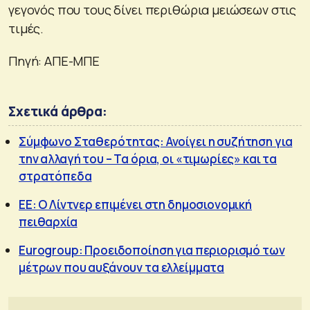
γεγονός που τους δίνει περιθώρια μειώσεων στις
τιμές.
Πηγή: ΑΠΕ-ΜΠΕ
Σχετικά άρθρα:
Σύμφωνο Σταθερότητας: Ανοίγει η συζήτηση για
την αλλαγή του – Τα όρια, οι «τιμωρίες» και τα
στρατόπεδα
ΕΕ: O Λίντνερ επιμένει στη δημοσιονομική
πειθαρχία
Eurogroup: Προειδοποίηση για περιορισμό των
μέτρων που αυξάνουν τα ελλείμματα