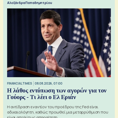
Αλεξάνδρα Παπαδημητρίου
FINANCIAL TIMES
08.08.2026, 07:00
Η λάθος εντύπωση των αγορών για τον
Γούορς - Τι λέει ο Ελ Εριάν
Η αντίδραση εναντίον του προέδρου της Fed είναι
αδικαιολόγητη, καθώς προωθεί μια μεταρρύθμιση που
είναι απολύτως απαραίτητη