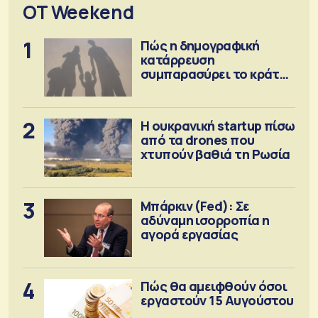
OT Weekend
1
Πώς η δημογραφική
κατάρρευση
συμπαρασύρει το κράτος
πρόνοιας
2
Η ουκρανική startup πίσω
από τα drones που
χτυπούν βαθιά τη Ρωσία
3
Μπάρκιν (Fed): Σε
αδύναμη ισορροπία η
αγορά εργασίας
4
Πώς θα αμειφθούν όσοι
εργαστούν 15 Αυγούστου