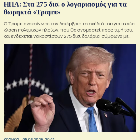
ΗΠΑ: Στα 275 δισ. ο λογαριασμός για τα
θωρηκτά «Τραμπ»
Ο Τραμπ ανακοίνωσε τον Δεκέμβριο το σχέδιό του για τη νέα
κλάση πολεμικών πλοίων, που θα ονομαστεί προς τιμή του,
και ενδέχεται να κοστίσουν 275 δισ. δολάρια, σύμφωνα με
εκτιμήσεις του Κογκρέσου.
ΚΟΣΜΟΣ
05.08.2026, 20:11