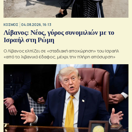
ΚΟΣΜΟΣ
04.08.2026, 16:13
Λίβανος: Νέος, γύρος συνομιλιών με το
Ισραήλ στη Ρώμη
Ο Λίβανος ελπίζει σε «σταδιακή αποχώρηση» του Ισραήλ
«από το λιβανικό έδαφος, μέχρι την πλήρη απόσυρση»