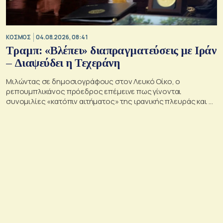
ΚΟΣΜΟΣ
04.08.2026, 08:41
Τραμπ: «Βλέπει» διαπραγματεύσεις με Ιράν
– Διαψεύδει η Τεχεράνη
Μιλώντας σε δημοσιογράφους στον Λευκό Οίκο, ο
ρεπουμπλικάνος πρόεδρος επέμεινε πως γίνονται
συνομιλίες «κατόπιν αιτήματος» της ιρανικής πλευράς και με
την «υποστήριξη» της Σαουδικής Αραβίας, των Ηνωμένων
Αραβικών Εμιράτων και του Κατάρ