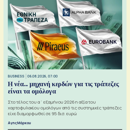
BUSINESS
06.08.2026, 07:00
Η νέα... μηχανή κερδών για τις τράπεζες
είναι τα ομόλογα
Στο τέλος του α΄ εξαμήνου 2026 η αξία του
χαρτοφυλακίου ομολόγων από τις συστημικές τράπεζες
είχε διαμορφωθεί σε 95 δισ. ευρώ
Αγης Μάρκου