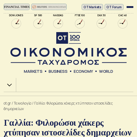
ΟΤ Markets
OT Forum
DOW JONES
SP 500
NASDAQ
FTSE 100
DAX 30
CAC 40
MARKETS
BUSINESS
ECONOMY
WORLD
Χ.Α.
ot.gr
/
Τεχνολογία
/
Γαλλία: Φιλορώσοι χάκερς χτύπησαν ιστοσελίδες
δημαρχείων
Γαλλία: Φιλορώσοι χάκερς
χτύπησαν ιστοσελίδες δημαρχείων