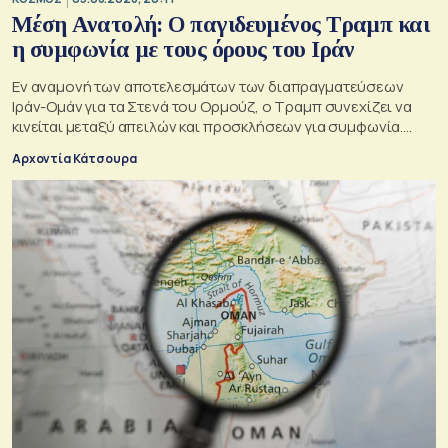
Μέση Ανατολή: Ο παγιδευμένος Τραμπ και
η συμφωνία με τους όρους του Ιράν
Εν αναμονή των αποτελεσμάτων των διαπραγματεύσεων
Ιράν-Ομάν για τα Στενά του Ορμούζ, ο Τραμπ συνεχίζει να
κινείται μεταξύ απειλών και προσκλήσεων για συμφωνία.
Αλλά αυτό που θέλει είναι μακριά από αυτά που συζητούν
Αρχοντία Κάτσουρα
Μουσκάτ και Τεχεράνη.