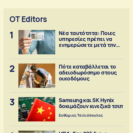
OT Editors
1
Νέα ταυτότητα: Ποιες
υπηρεσίες πρέπει να
ενημερώσετε μετά την
έκδοση
2
Πότε καταβάλλεται το
αδειοδωρόσημο στους
οικοδόμους
3
Samsung και SK Hynix
δοκιμάζουν κινεζικά τσιπ
Ευθύμιος Τσιλιόπουλος