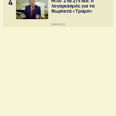
4
ΗΠΑ: Στα 275 δισ. ο
λογαριασμός για τα
θωρηκτά «Τραμπ»