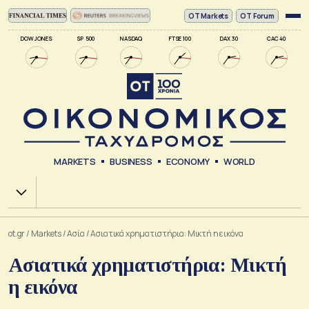
ΟΤ Markets
OT Forum
DOW JONES
SP 500
NASDAQ
FTSE 100
DAX 30
CAC 40
MARKETS
BUSINESS
ECONOMY
WORLD
Χ.Α.
ot.gr
/
Markets
/
Ασία
/
Ασιατικά χρηματιστήρια: Μικτή η εικόνα
Ασιατικά χρηματιστήρια: Μικτή
η εικόνα