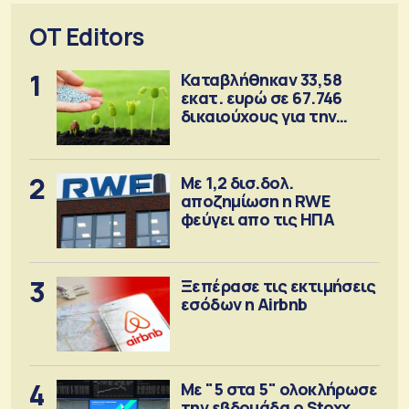
OT Editors
1
Καταβλήθηκαν 33,58
εκατ. ευρώ σε 67.746
δικαιούχους για την
αγορά λιπασμάτων
2
Με 1,2 δισ.δολ.
αποζημίωση η RWE
φεύγει απο τις ΗΠΑ
3
Ξεπέρασε τις εκτιμήσεις
εσόδων η Airbnb
4
Με "5 στα 5" ολοκλήρωσε
την εβδομάδα ο Stoxx