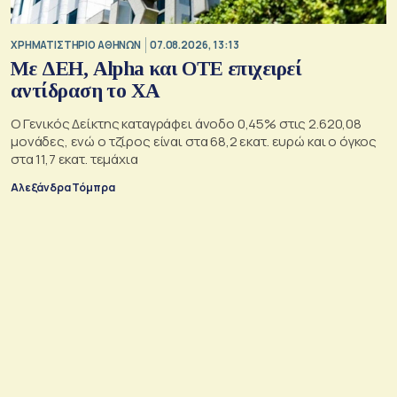
XΡΗΜΑΤΙΣΤΗΡΙΟ ΑΘΗΝΩΝ
07.08.2026, 13:13
Με ΔΕΗ, Alpha και ΟΤΕ επιχειρεί
αντίδραση το ΧΑ
Ο Γενικός Δείκτης καταγράφει άνοδο 0,45% στις 2.620,08
μονάδες, ενώ ο τζίρος είναι στα 68,2 εκατ. ευρώ και ο όγκος
στα 11,7 εκατ. τεμάχια
Αλεξάνδρα Τόμπρα