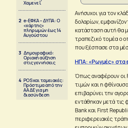
Χαμενεΐ
Ανήσυχοι για τον κλ
2
e-ΕΦΚΑ – ΔΥΠΑ: Ο
δολαρίων, εμφανίζον
«χάρτης»
κατάσταση αυτή θα 
πληρωμών έως 14
Αυγούστου
τραπεζικό τομέα ο ο
που ξέσπασε στα μέ
3
Δημογραφικό:
Οριακή αύξηση
ΗΠΑ: «Ρωγμές» στα 
στις γεννήσεις
Όπως αναφέρουν οι F
4
POS και ταμειακές:
τιμών και η φθίνουσ
Πρόστιμα από την
ΑΑΔΕ για μη
επιβαρύνει την αγο
διασύνδεση
εντάθηκαν μετά τις φ
Bank και First Repub
περιφερειακές τράπε
εμπορικών ακινήτων