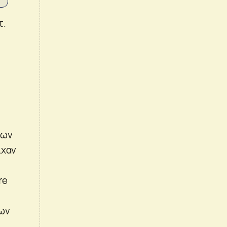
τ.
των
ίχαν
re
ίων