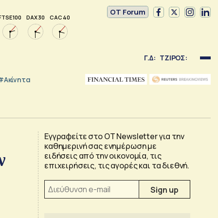
OT Forum
FTSE 100
DAX 30
CAC 40
Γ.Δ:
ΤΖΙΡΟΣ:
#Ακίνητα
Εγγραφείτε στο OT Newsletter για την
καθημερινή σας ενημέρωση με
ν
ειδήσεις από την οικονομία, τις
επιχειρήσεις, τις αγορές και τα διεθνή.