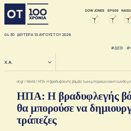
DOW JONES
SP 500
NASD
04:30
ΔΕΥΤΕΡΑ
10
ΑΥΓΟΥΣΤΟΥ
2026
#ΔΕΘ
#
Χ.Α.
ot.gr
/
World
/
ΗΠΑ: Η βραδυφλεγής βόμβα των εμπορικών ακινήτων θα μ
ΗΠΑ: Η βραδυφλεγής βό
θα μπορούσε να δημιουργ
τράπεζες