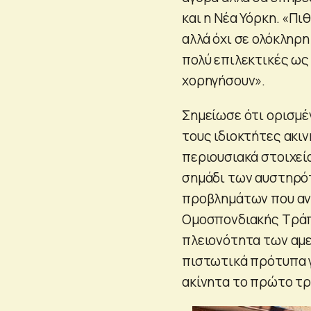
και η Νέα Υόρκη. «Π
αλλά όχι σε ολόκληρη
πολύ επιλεκτικές ως 
χορηγήσουν».
Σημείωσε ότι ορισμέ
τους ιδιοκτήτες ακιν
περιουσιακά στοιχεία
σημάδι των αυστηρό
προβλημάτων που αντ
Ομοσπονδιακής Τράπ
πλειονότητα των αμ
πιστωτικά πρότυπα γ
ακίνητα το πρώτο τρ