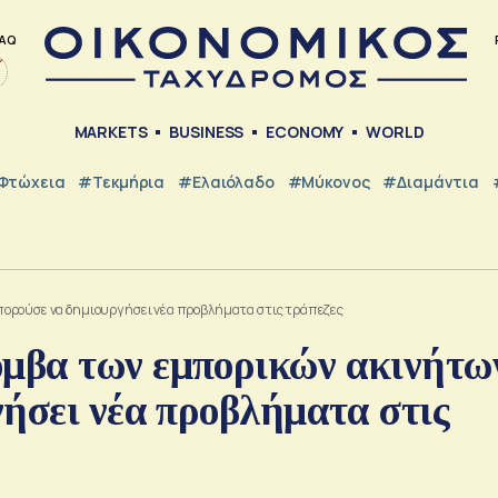
AQ
MARKETS
BUSINESS
ECONOMY
WORLD
Φτώχεια
#Τεκμήρια
#Ελαιόλαδο
#Μύκονος
#Διαμάντια
πορούσε να δημιουργήσει νέα προβλήματα στις τράπεζες
μβα των εμπορικών ακινήτω
ήσει νέα προβλήματα στις