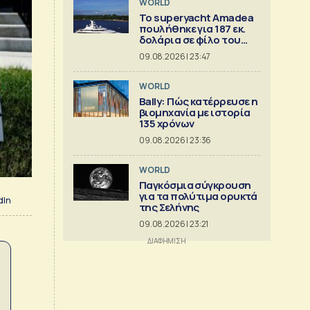
WORLD
To superyacht Amadea
πουλήθηκε για 187 εκ.
δολάρια σε φίλο του
Τραμπ
09.08.2026 | 23:47
WORLD
Bally: Πώς κατέρρευσε η
βιομηχανία με ιστορία
135 χρόνων
09.08.2026 | 23:36
WORLD
Παγκόσμια σύγκρουση
για τα πολύτιμα ορυκτά
dIn
της Σελήνης
09.08.2026 | 23:21