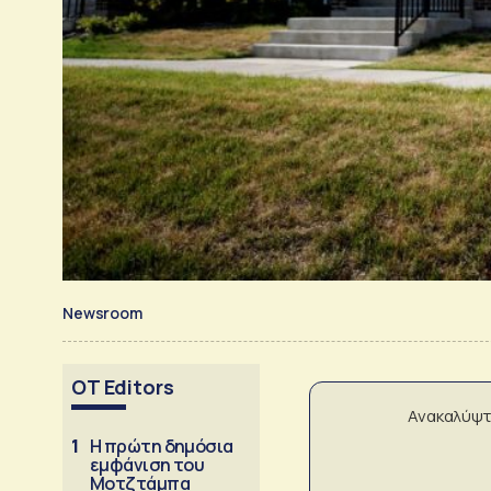
Newsroom
OT Editors
Ανακαλύψτ
1
Η πρώτη δημόσια
εμφάνιση του
Μοτζτάμπα