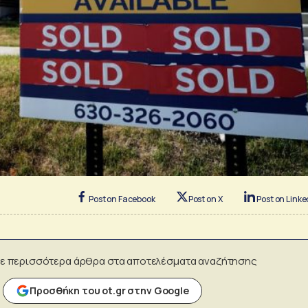
Post on Facebook
Post on X
Post on Linke
ε περισσότερα άρθρα στα αποτελέσματα αναζήτησης
Προσθήκη του ot.gr στην Google