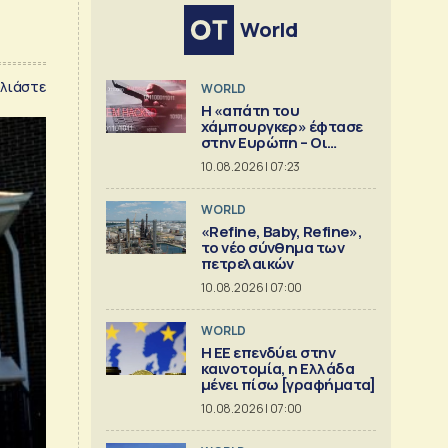
World
λιάστε
WORLD
Η «απάτη του
χάμπουργκερ» έφτασε
στην Ευρώπη – Οι
προειδοποιήσεις
10.08.2026 | 07:23
WORLD
«Refine, Baby, Refine»,
το νέο σύνθημα των
πετρελαικών
10.08.2026 | 07:00
WORLD
Η ΕΕ επενδύει στην
καινοτομία, η Ελλάδα
μένει πίσω [γραφήματα]
10.08.2026 | 07:00