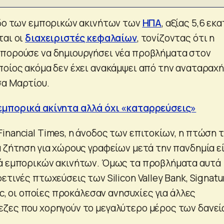
άδο των εμπορικών ακινήτων των
ΗΠΑ
, αξίας 5,6 εκα
ται οι
διαχειριστές κεφαλαίων
, τονίζοντας ότι η
μπορούσε να δημιουργήσει νέα προβλήματα στον
ποίος ακόμα δεν έχει ανακάμψει από την αναταραχή
σα Μαρτίου.
εμπορικά ακίνητα αλλά όχι «καταρρεύσεις»
inancial Times, η άνοδος των επιτοκίων, η πτώση 
α ζήτηση για χώρους γραφείων μετά την πανδημία ε
ρά εμπορικών ακινήτων. Όμως τα προβλήματα αυτά
ετινές πτωχεύσεις των Silicon Valley Bank, Signatu
lic, οι οποίες προκάλεσαν ανησυχίες για άλλες
ζες που χορηγούν το μεγαλύτερο μέρος των δανε
.