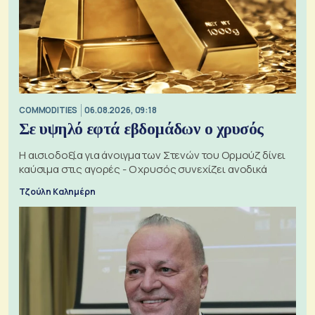
COMMODITIES
06.08.2026, 09:18
Σε υψηλό εφτά εβδομάδων ο χρυσός
Η αισιοδοξία για άνοιγμα των Στενών του Ορμούζ δίνει
καύσιμα στις αγορές - Ο χρυσός συνεχίζει ανοδικά
Τζούλη Καλημέρη