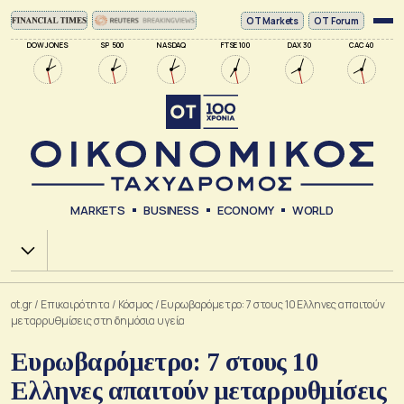
ΟΤ Markets
OT Forum
DOW JONES
SP 500
NASDAQ
FTSE 100
DAX 30
CAC 40
MARKETS
BUSINESS
ECONOMY
WORLD
Χ.Α.
ot.gr
/
Επικαιρότητα
/
Κόσμος
/
Ευρωβαρόμετρο: 7 στους 10 Ελληνες απαιτούν
μεταρρυθμίσεις στη δημόσια υγεία
Ευρωβαρόμετρο: 7 στους 10
Ελληνες απαιτούν μεταρρυθμίσεις