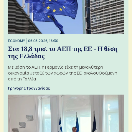
ECONOMY
06.08.2026, 16:30
Στα 18,8 τρισ. το ΑΕΠ της ΕΕ - Η θέση
της Ελλάδας
Με βάση το ΑΕΠ, η Γερμανία είχε τη μεγαλύτερη
οικονομία μεταξύ των χωρών της ΕΕ, ακολουθούμενη
από τη Γαλλία
Γρηγόρης Τραγγανίδας