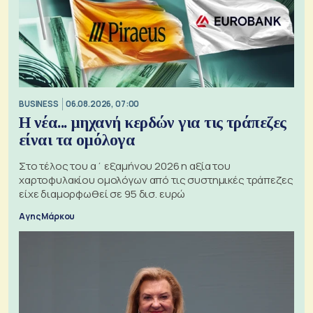
BUSINESS
06.08.2026, 07:00
Η νέα... μηχανή κερδών για τις τράπεζες
είναι τα ομόλογα
Στο τέλος του α΄ εξαμήνου 2026 η αξία του
χαρτοφυλακίου ομολόγων από τις συστημικές τράπεζες
είχε διαμορφωθεί σε 95 δισ. ευρώ
Αγης Μάρκου