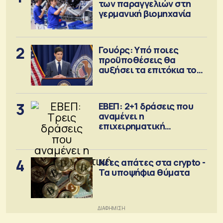
των παραγγελιών στη
γερμανική βιομηχανία
2
Γουόρς: Υπό ποιες
προϋποθέσεις θα
αυξήσει τα επιτόκια τον
Σεπτέμβριο
3
ΕΒΕΠ: 2+1 δράσεις που
αναμένει η
επιχειρηματική
κοινότητα
4
Νέες απάτες στα crypto -
Τα υποψήφια θύματα