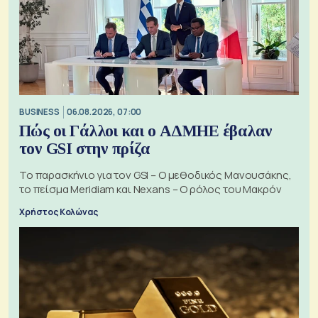
BUSINESS
06.08.2026, 07:00
Πώς οι Γάλλοι και ο ΑΔΜΗΕ έβαλαν
τον GSI στην πρίζα
Το παρασκήνιο για τον GSI – Ο μεθοδικός Μανουσάκης,
το πείσμα Meridiam και Nexans – Ο ρόλος του Μακρόν
Χρήστος Κολώνας