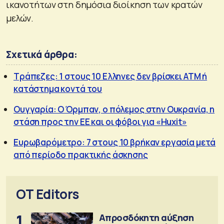
ικανοτήτων στη δημόσια διοίκηση των κρατών
μελών.
Σχετικά άρθρα:
Τράπεζες: 1 στους 10 Ελληνες δεν βρίσκει ΑΤΜ ή
κατάστημα κοντά του
Ουγγαρία: Ο Όρμπαν, ο πόλεμος στην Ουκρανία, η
στάση προς την ΕΕ και οι φόβοι για «Huxit»
Ευρωβαρόμετρο: 7 στους 10 βρήκαν εργασία μετά
από περίοδο πρακτικής άσκησης
OT Editors
1
Απροσδόκητη αύξηση