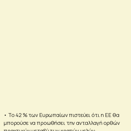
• Το 42 % των Ευρωπαίων πιστεύει ότι η ΕΕ θα
μπορούσε να προωθήσει την ανταλλαγή ορθών
πρακτικών μεταξύ των κρατών μελών·