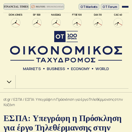
ΟΤ Markets
OT Forum
DOW JONES
SP 500
NASDAQ
FTSE 100
DAX 30
CAC 40
MARKETS
BUSINESS
ECONOMY
WORLD
Χ.Α.
ot.gr
/
ΕΣΠΑ
/
ΕΣΠΑ: Υπεγράφη η Πρόσκληση για έργο Τηλεθέρμανσης στην
Κοζάνη
ΕΣΠΑ: Υπεγράφη η Πρόσκληση
για έργο Τηλεθέρμανσης στην