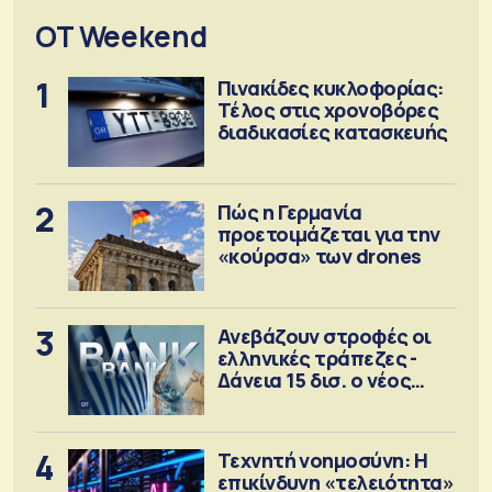
OT Weekend
1
Πινακίδες κυκλοφορίας:
Τέλος στις χρονοβόρες
διαδικασίες κατασκευής
2
Πώς η Γερμανία
προετοιμάζεται για την
«κούρσα» των drones
3
Ανεβάζουν στροφές οι
ελληνικές τράπεζες -
Δάνεια 15 δισ. ο νέος
στόχος
4
Τεχνητή νοημοσύνη: Η
επικίνδυνη «τελειότητα»