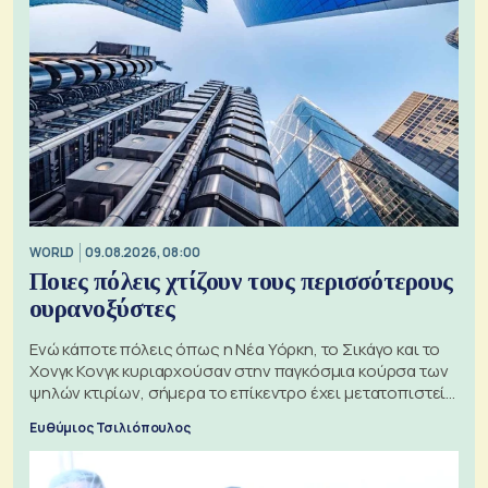
WORLD
09.08.2026, 08:00
Ποιες πόλεις χτίζουν τους περισσότερους
ουρανοξύστες
Ενώ κάποτε πόλεις όπως η Νέα Υόρκη, το Σικάγο και το
Χονγκ Κονγκ κυριαρχούσαν στην παγκόσμια κούρσα των
ψηλών κτιρίων, σήμερα το επίκεντρο έχει μετατοπιστεί
προς την Ασία
Ευθύμιος Τσιλιόπουλος