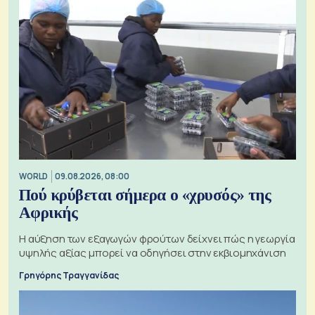
WORLD
09.08.2026, 08:00
Πού κρύβεται σήμερα ο «χρυσός» της
Αφρικής
Η αύξηση των εξαγωγών φρούτων δείχνει πώς η γεωργία
υψηλής αξίας μπορεί να οδηγήσει στην εκβιομηχάνιση
Γρηγόρης Τραγγανίδας