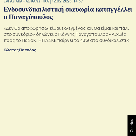
ΕΡΓΑΣΙΑΚΑ – ΑΣΦΑΛΙΣΤΙΚΑ
12.02.2026, 14:37
Ενδοσυνδικαλιστική σκευωρία καταγγέλλει
ο Παναγόπουλος
«Δεν θα αποχωρήσω, είμαι εκλεγμένος και θα είμαι και πάλι
στο συνέδριο» δηλώνει ο Γιάννης Παναγόπουλος - Αιχμές
προς το ΠαΣοΚ: Η ΠΑΣΚΕ παίρνει το 43% στο συνδικαλιστικό
χώρο
Κώστας Παπαδής
Cookies