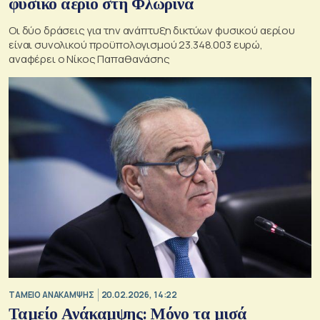
φυσικό αέριο στη Φλώρινα
Οι δύο δράσεις για την ανάπτυξη δικτύων φυσικού αερίου
είναι συνολικού προϋπολογισμού 23.348.003 ευρώ,
αναφέρει ο Νίκος Παπαθανάσης
ΤΑΜΕΙΟ ΑΝΑΚΑΜΨΗΣ
20.02.2026, 14:22
Ταμείο Ανάκαμψης: Μόνο τα μισά