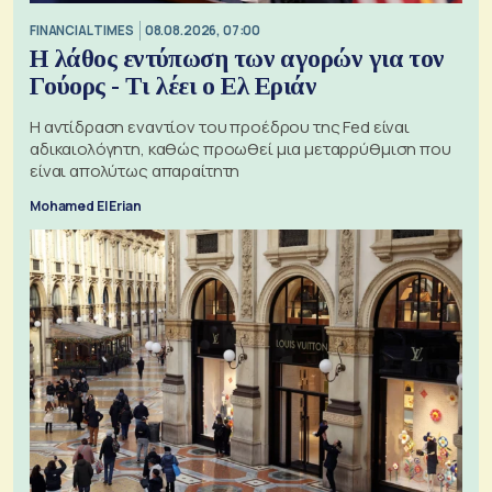
FINANCIAL TIMES
08.08.2026, 07:00
Η λάθος εντύπωση των αγορών για τον
Γούορς - Τι λέει ο Ελ Εριάν
Η αντίδραση εναντίον του προέδρου της Fed είναι
αδικαιολόγητη, καθώς προωθεί μια μεταρρύθμιση που
είναι απολύτως απαραίτητη
Mohamed El Erian