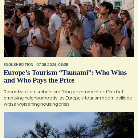
ENGLISH EDITION
07.08.2026, 08:38
Europe’s Tourism “Tsunami”: Who Wins
and Who Pays the Price
Record visitor numbers are filling government coffers but
emptying neighborhoods, as Europe's tourism boom collides
with a worsening housing crisis