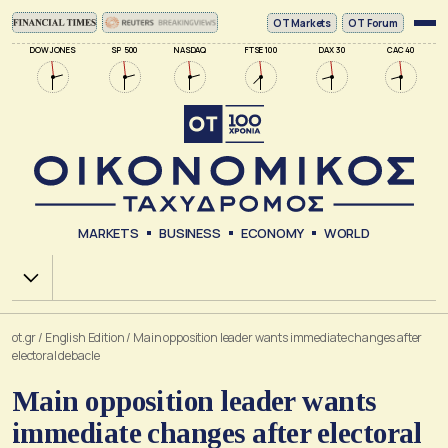
ΟΤ Markets
OT Forum
DOW JONES
SP 500
NASDAQ
FTSE 100
DAX 30
CAC 40
MARKETS
BUSINESS
ECONOMY
WORLD
Χ.Α.
ot.gr
/
English Edition
/
Main opposition leader wants immediate changes after
electoral debacle
Main opposition leader wants
immediate changes after electoral