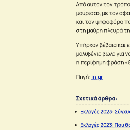
Από αυτόν τον τρόπο
μαύρισα», με τον σφ
και τον ψηφοφόρο πο
στη μαύρη πλευρά τη
Υπήρχαν βέβαια και ε
μολυβένιο βώλο για ν
η περίφημη φράση «θ
Πηγή:
in.gr
Σχετικά άρθρα:
Εκλογές 2023: Σύγχυ
Εκλογές 2023: Πού θ