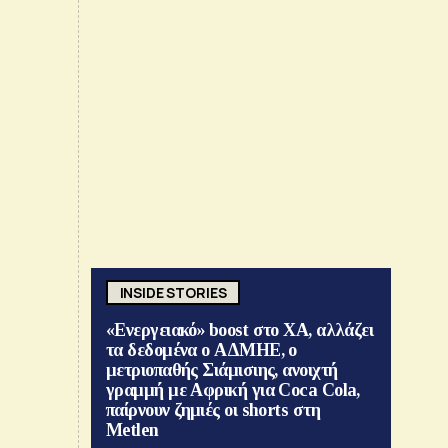
INSIDE STORIES
«Ενεργειακό» boost στο ΧΑ, αλλάζει
τα δεδομένα ο ΑΔΜΗΕ, ο
μετριοπαθής Σιάμισιης, ανοιχτή
γραμμή με Αφρική για Coca Cola,
παίρνουν ζημιές οι shorts στη
Metlen