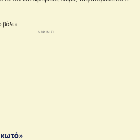
ό βόλι»
γκωτό»