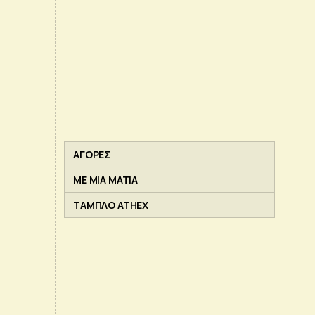
ΑΓΟΡΕΣ
ΜΕ ΜΙΑ ΜΑΤΙΑ
ΤΑΜΠΛΟ ATHEX