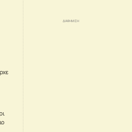
ήρχε
ρι
ιο