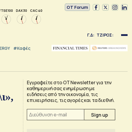
OT Forum
FTSE 100
DAX 30
CAC 40
Γ.Δ:
ΤΖΙΡΟΣ:
NERGY
#καφές
Εγγραφείτε στο OT Newsletter για την
καθημερινή σας ενημέρωση με
ι»,
ειδήσεις από την οικονομία, τις
επιχειρήσεις, τις αγορές και τα διεθνή.