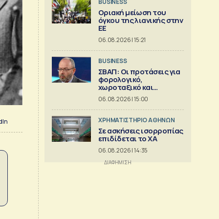
BUSINESS
Οριακή μείωση του
όγκου της λιανικής στην
ΕΕ
06.08.2026 | 15:21
BUSINESS
ΣΒΑΠ: Οι προτάσεις για
φορολογικό,
χωροταξικό και
εργασιακό
06.08.2026 | 15:00
XΡΗΜΑΤΙΣΤΗΡΙΟ ΑΘΗΝΩΝ
dIn
Σε ασκήσεις ισορροπίας
επιδίδεται το ΧΑ
06.08.2026 | 14:35