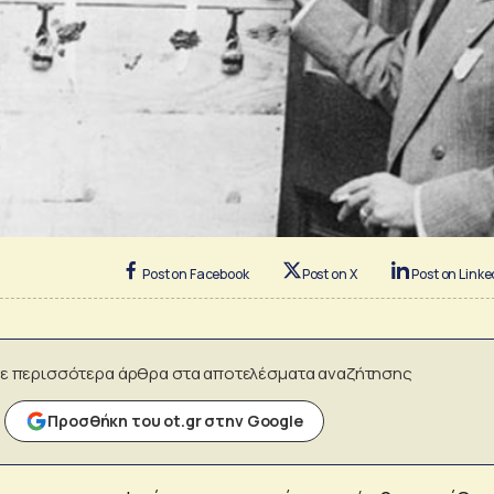
Post on Facebook
Post on X
Post on Linke
ε περισσότερα άρθρα στα αποτελέσματα αναζήτησης
Προσθήκη του ot.gr στην Google