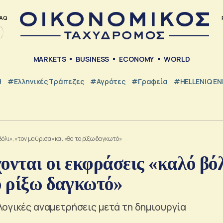
AQ
MARKETS
BUSINESS
ECONOMY
WORLD
Η
#ελληνικές Τράπεζες
#Αγρότες
#Γραφεία
#HELLENiQ E
βόλι», «τον μαύρισα» και «θα το ρίξω δαγκωτό»
ονται οι εκφράσεις «καλό βόλ
ο ρίξω δαγκωτό»
λογικές αναμετρήσεις μετά τη δημιουργία