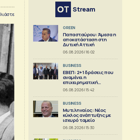
Stream
λιάστε
GREEN
Παπασταύρου: Άμεσα η
αποκατάσταση στη
Δυτική Αττική
06.08.2026 | 16:02
BUSINESS
ΕΒΕΠ: 2+1 δράσεις που
αναμένει η
επιχειρηματική
κοινότητα
06.08.2026 | 15:42
BUSINESS
Μυτιληναίος: Νέος
κύκλος ανάπτυξης με
ισχυρό ταμείο
06.08.2026 | 15:30