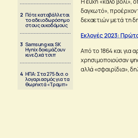
Η ευχή «καλό βόλι», 
δαγκωτό», προέρχοντ
2
Πότε καταβάλλεται
δεκαετιών μετά τη δη
το αδειοδωρόσημο
στους οικοδόμους
Εκλογές 2023: Πρώτο
3
Samsung και SK
Hynix δοκιμάζουν
Από το 1864 και για 
κινεζικά τσιπ
χρησιμοποιούσαν ψηφ
αλλά «σφαιρίδια», δη
4
ΗΠΑ: Στα 275 δισ. ο
λογαριασμός για τα
θωρηκτά «Τραμπ»