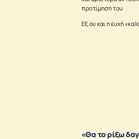
προτίμησή του.
Εξ ου και η ευχή «καλ
«Θα το ρίξω δα