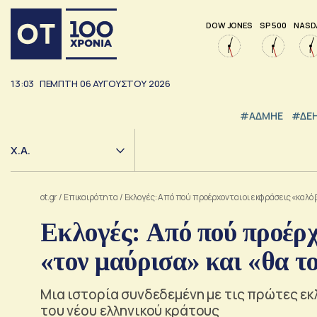
DOW JONES
SP 500
NASD
13:03
ΠΕΜΠΤΗ
06
ΑΥΓΟΥΣΤΟΥ
2026
#ΑΔΜΗΕ
#ΔΕ
Χ.Α.
ot.gr
/
Επικαιρότητα
/
Εκλογές: Από πού προέρχονται οι εκφράσεις «καλό 
Εκλογές: Από πού προέρχ
«τον μαύρισα» και «θα τ
Μια ιστορία συνδεδεμένη με τις πρώτες εκ
του νέου ελληνικού κράτους