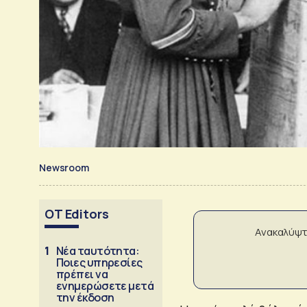
Newsroom
OT Editors
Ανακαλύψτ
1
Νέα ταυτότητα:
Ποιες υπηρεσίες
πρέπει να
ενημερώσετε μετά
την έκδοση