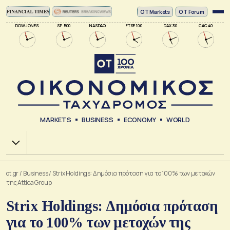
ΟΤ Markets
OT Forum
DOW JONES
SP 500
NASDAQ
FTSE 100
DAX 30
CAC 40
MARKETS
BUSINESS
ECONOMY
WORLD
Χ.Α.
ot.gr
/
Business
/
Strix Holdings: Δημόσια πρόταση για το 100% των μετοχών
της Attica Group
Strix Holdings: Δημόσια πρόταση
για το 100% των μετοχών της