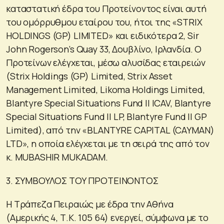
καταστατική έδρα του Προτείνοντος είναι αυτή
του ομόρρυθμου εταίρου του, ήτοι της «STRIX
HOLDINGS (GP) LIMITED» και ειδικότερα 2, Sir
John Rogerson’s Quay 33, Δουβλίνο, Ιρλανδία. Ο
Προτείνων ελέγχεται, μέσω αλυσίδας εταιρειών
(Strix Holdings (GP) Limited, Strix Asset
Management Limited, Likoma Holdings Limited,
Blantyre Special Situations Fund II ICAV, Blantyre
Special Situations Fund II LP, Blantyre Fund II GP
Limited), από την «BLANTYRE CAPITAL (CAYMAN)
LTD», η οποία ελέγχεται με τη σειρά της από τον
κ. MUBASHIR MUKADAM.
3. ΣΥΜΒΟΥΛΟΣ ΤΟΥ ΠΡΟΤΕΙΝΟΝΤΟΣ
Η Τράπεζα Πειραιώς με έδρα την Αθήνα
(Αμερικής 4, Τ.Κ. 105 64) ενεργεί, σύμφωνα με το