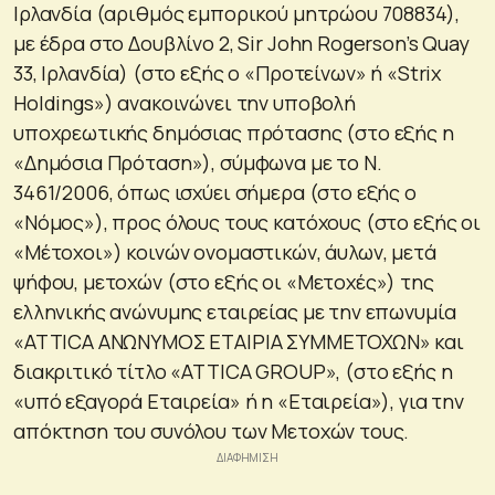
Ιρλανδία (αριθμός εμπορικού μητρώου 708834),
με έδρα στο Δουβλίνο 2, Sir John Rogerson’s Quay
33, Ιρλανδία) (στο εξής ο «Προτείνων» ή «Strix
Holdings») ανακοινώνει την υποβολή
υποχρεωτικής δημόσιας πρότασης (στο εξής η
«Δημόσια Πρόταση»), σύμφωνα με το Ν.
3461/2006, όπως ισχύει σήμερα (στο εξής ο
«Νόμος»), προς όλους τους κατόχους (στο εξής οι
«Μέτοχοι») κοινών ονομαστικών, άυλων, μετά
ψήφου, μετοχών (στο εξής οι «Μετοχές») της
ελληνικής ανώνυμης εταιρείας με την επωνυμία
«ATTICA ΑΝΩΝΥΜΟΣ ΕΤΑΙΡΙΑ ΣΥΜΜΕΤΟΧΩΝ» και
διακριτικό τίτλο «ATTICA GROUP», (στο εξής η
«υπό εξαγορά Εταιρεία» ή η «Εταιρεία»), για την
απόκτηση του συνόλου των Μετοχών τους.