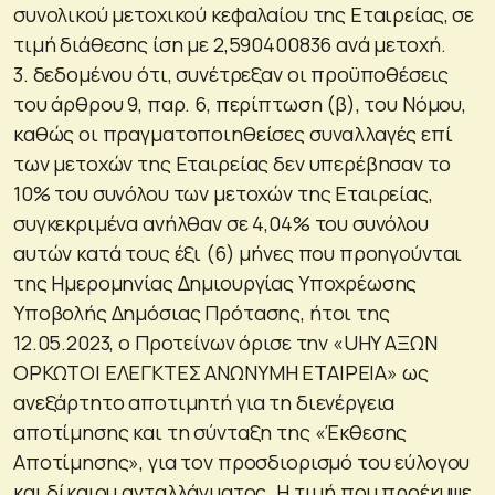
συνολικού μετοχικού κεφαλαίου της Εταιρείας, σε
τιμή διάθεσης ίση με 2,590400836 ανά μετοχή.
3. δεδομένου ότι, συνέτρεξαν οι προϋποθέσεις
του άρθρου 9, παρ. 6, περίπτωση (β), του Νόμου,
καθώς οι πραγματοποιηθείσες συναλλαγές επί
των μετοχών της Εταιρείας δεν υπερέβησαν το
10% του συνόλου των μετοχών της Εταιρείας,
συγκεκριμένα ανήλθαν σε 4,04% του συνόλου
αυτών κατά τους έξι (6) μήνες που προηγούνται
της Ημερομηνίας Δημιουργίας Υποχρέωσης
Υποβολής Δημόσιας Πρότασης, ήτοι της
12.05.2023, ο Προτείνων όρισε την «UHY ΑΞΩΝ
ΟΡΚΩΤΟΙ ΕΛΕΓΚΤΕΣ ΑΝΩΝΥΜΗ ΕΤΑΙΡΕΙΑ» ως
ανεξάρτητο αποτιμητή για τη διενέργεια
αποτίμησης και τη σύνταξη της «Έκθεσης
Αποτίμησης», για τον προσδιορισμό του εύλογου
και δίκαιου ανταλλάγματος. H τιμή που προέκυψε