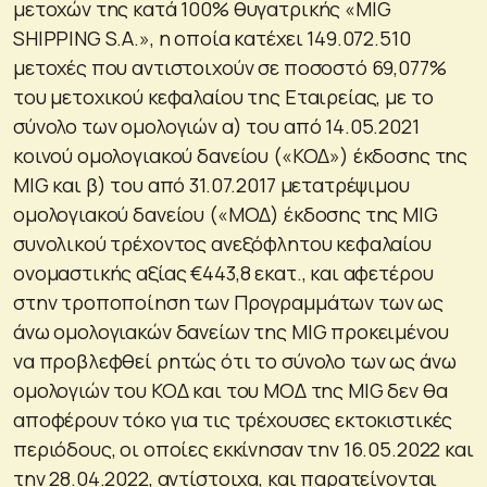
μετοχών της κατά 100% θυγατρικής «MIG
SHIPPING S.A.», η οποία κατέχει 149.072.510
μετοχές που αντιστοιχούν σε ποσοστό 69,077%
του μετοχικού κεφαλαίου της Εταιρείας, με το
σύνολο των ομολογιών α) του από 14.05.2021
κοινού ομολογιακού δανείου («ΚΟΔ») έκδοσης της
MIG και β) του από 31.07.2017 μετατρέψιμου
ομολογιακού δανείου («ΜΟΔ) έκδοσης της MIG
συνολικού τρέχοντος ανεξόφλητου κεφαλαίου
ονομαστικής αξίας €443,8 εκατ., και αφετέρου
στην τροποποίηση των Προγραμμάτων των ως
άνω ομολογιακών δανείων της MIG προκειμένου
να προβλεφθεί ρητώς ότι το σύνολο των ως άνω
ομολογιών του ΚΟΔ και του ΜΟΔ της MIG δεν θα
αποφέρουν τόκο για τις τρέχουσες εκτοκιστικές
περιόδους, οι οποίες εκκίνησαν την 16.05.2022 και
την 28.04.2022, αντίστοιχα, και παρατείνονται