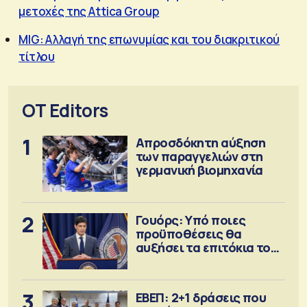
μετοχές της Attica Group
MIG: Αλλαγή της επωνυμίας και του διακριτικού
τίτλου
OT Editors
1
Απροσδόκητη αύξηση
των παραγγελιών στη
γερμανική βιομηχανία
2
Γουόρς: Υπό ποιες
προϋποθέσεις θα
αυξήσει τα επιτόκια τον
Σεπτέμβριο
3
ΕΒΕΠ: 2+1 δράσεις που