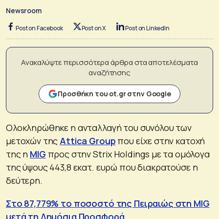
Newsroom
Post on Facebook
Post on X
Post on LinkedIn
Ανακαλύψτε περισσότερα άρθρα στα αποτελέσματα
αναζήτησης
Προσθήκη του ot.gr στην Google
Ολοκληρώθηκε η ανταλλαγή του συνόλου των
μετοχών της
Attica Group
που είχε στην κατοχή
της η
MIG
προς στην Strix Holdings με τα ομόλογα
της ύψους 443,8 εκατ. ευρώ που διακρατούσε η
δεύτερη.
Στο 87,779% το ποσοστό της Πειραιώς στη MIG
μετά τη Δημόσια Προσφορά