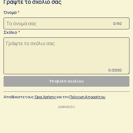
Γράψτε το σχόλιο σας
Όνομα
0 /50
Σχόλιο
0 /2000
Υποβολή σχολίου
Αποδέχεστε τους
Όροι Χρήσης
και την
Πολιτικη Απορρήτου