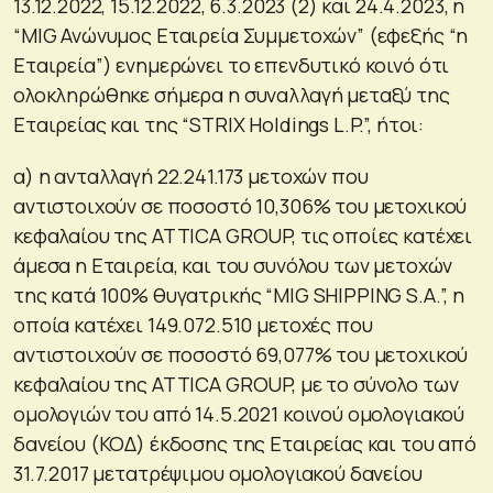
13.12.2022, 15.12.2022, 6.3.2023 (2) και 24.4.2023, η
“MIG Ανώνυμος Εταιρεία Συμμετοχών” (εφεξής “η
Εταιρεία”) ενημερώνει το επενδυτικό κοινό ότι
ολοκληρώθηκε σήμερα η συναλλαγή μεταξύ της
Εταιρείας και της “STRIX Holdings L.P.”, ήτοι:
α) η ανταλλαγή 22.241.173 μετοχών που
αντιστοιχούν σε ποσοστό 10,306% του μετοχικού
κεφαλαίου της ATTICA GROUP, τις οποίες κατέχει
άμεσα η Εταιρεία, και του συνόλου των μετοχών
της κατά 100% θυγατρικής “MIG SHIPPING S.A.”, η
οποία κατέχει 149.072.510 μετοχές που
αντιστοιχούν σε ποσοστό 69,077% του μετοχικού
κεφαλαίου της ATTICA GROUP, με το σύνολο των
ομολογιών του από 14.5.2021 κοινού ομολογιακού
δανείου (ΚΟΔ) έκδοσης της Εταιρείας και του από
31.7.2017 μετατρέψιμου ομολογιακού δανείου