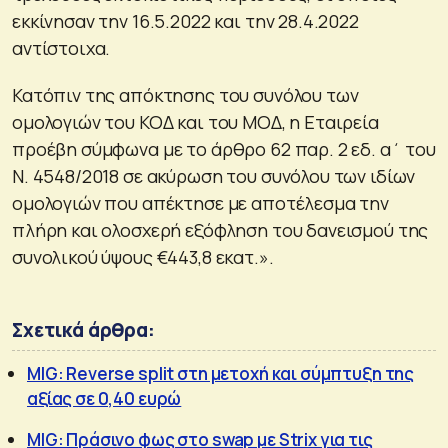
εκκίνησαν την 16.5.2022 και την 28.4.2022
αντίστοιχα.
Κατόπιν της απόκτησης του συνόλου των
ομολογιών του ΚΟΔ και του ΜΟΔ, η Εταιρεία
προέβη σύμφωνα με το άρθρο 62 παρ. 2 εδ. α΄ του
Ν. 4548/2018 σε ακύρωση του συνόλου των ιδίων
ομολογιών που απέκτησε με αποτέλεσμα την
πλήρη και ολοσχερή εξόφληση του δανεισμού της
συνολικού ύψους €443,8 εκατ.».
Σχετικά άρθρα:
MIG: Reverse split στη μετοχή και σύμπτυξη της
αξίας σε 0,40 ευρώ
MIG: Πράσινο φως στο swap με Strix για τις