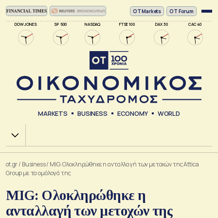
ΟΤ Markets
OT Forum
DOW JONES
SP 500
NASDAQ
FTSE 100
DAX 30
CAC 40
MARKETS
BUSINESS
ECONOMY
WORLD
Χ.Α.
ot.gr
/
Business
/
MIG: Ολοκληρώθηκε η ανταλλαγή των μετοχών της Attica
Group με τα ομόλογά της
MIG: Ολοκληρώθηκε η
ανταλλαγή των μετοχών της