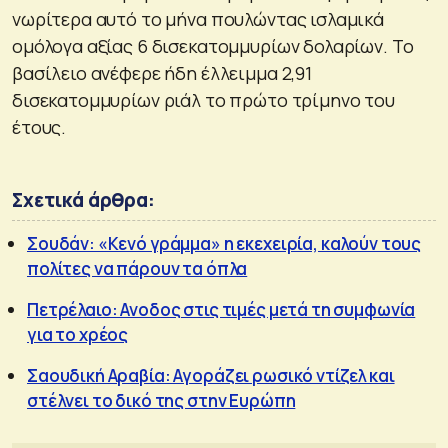
νωρίτερα αυτό το μήνα πουλώντας ισλαμικά
ομόλογα αξίας 6 δισεκατομμυρίων δολαρίων. Το
βασίλειο ανέφερε ήδη έλλειμμα 2,91
δισεκατομμυρίων ριάλ το πρώτο τρίμηνο του
έτους.
Σχετικά άρθρα:
Σουδάν: «Κενό γράμμα» η εκεχειρία, καλούν τους
πολίτες να πάρουν τα όπλα
Πετρέλαιο: Ανοδος στις τιμές μετά τη συμφωνία
για το χρέος
Σαουδική Αραβία: Αγοράζει ρωσικό ντίζελ και
στέλνει το δικό της στην Ευρώπη