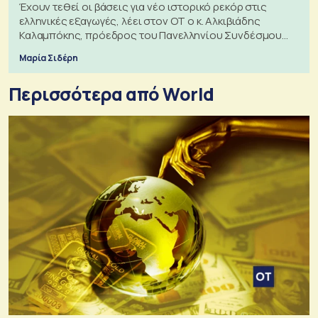
Έχουν τεθεί οι βάσεις για νέο ιστορικό ρεκόρ στις
ελληνικές εξαγωγές, λέει στον ΟΤ ο κ. Αλκιβιάδης
Καλαμπόκης, πρόεδρος του Πανελληνίου Συνδέσμου
Εξαγωγέων
Μαρία Σιδέρη
Περισσότερα από World