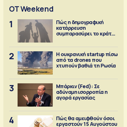
OT Weekend
1
Πώς η δημογραφική
κατάρρευση
συμπαρασύρει το κράτος
πρόνοιας
2
Η ουκρανική startup πίσω
από τα drones που
χτυπούν βαθιά τη Ρωσία
3
Μπάρκιν (Fed): Σε
αδύναμη ισορροπία η
αγορά εργασίας
4
Πώς θα αμειφθούν όσοι
εργαστούν 15 Αυγούστου