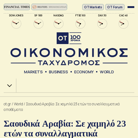
ΟΤ Markets
OT Forum
DOW JONES
SP 500
NASDAQ
FTSE 100
DAX 30
CAC 40
MARKETS
BUSINESS
ECONOMY
WORLD
Χ.Α.
ot.gr
/
World
/
Σαουδικά Αραβία: Σε χαμηλό 23 ετών τα συναλλαγματικά
αποθέματα
Σαουδικά Αραβία: Σε χαμηλό 23
ετών τα συναλλαγματικά