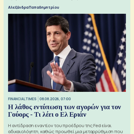
Αλεξάνδρα Παπαδημητρίου
FINANCIAL TIMES
08.08.2026, 07:00
Η λάθος εντύπωση των αγορών για τον
Γούορς - Τι λέει ο Ελ Εριάν
Η αντίδραση εναντίον του προέδρου της Fed είναι
αδικαιολόγητη, καθώς προωθεί μια μεταρρύθμιση που