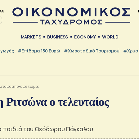
AQ
MARKETS
BUSINESS
ECONOMY
WORLD
γωγές
#Επίδομα 150 Ευρώ
#Χωροταξικό Τουρισμού
#Χρυσή
ευταίος αποχαιρετισμός
 Ριτσώνα ο τελευταίος
μα παιδιά του Θεόδωρου Πάγκαλου