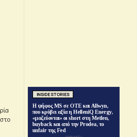
INSIDE STORIES
Η ψήφος MS σε ΟΤΕ και Allwyn,
ρία
που κρύβει αξία η HelleniQ Energy,
«μαζεύονται» οι short στη Metlen,
 στο
buyback και από την Prodea, το
unfair της Fed