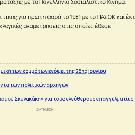
άταξης με το Πανελλήνιο Σοσιαλιστικό Κίνημα.
ττικής για πρώτη φορά το 1981 με το ΠΑΣΟΚ και έκ
εκλογικές αναμετρήσεις στις οποίες έθεσε
αμική των κομμάτων ενόψει της 25ης Ιουνίου
έντα των πολιτικών αρχηγών
νισμού Σκυλακάκη» για τους ελεύθερους επαγγελματίες