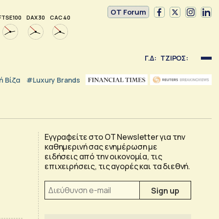
OT Forum
FTSE 100
DAX 30
CAC 40
Γ.Δ:
ΤΖΙΡΟΣ:
 Βίζα
#luxury Brands
Εγγραφείτε στο OT Newsletter για την
καθημερινή σας ενημέρωση με
ειδήσεις από την οικονομία, τις
επιχειρήσεις, τις αγορές και τα διεθνή.