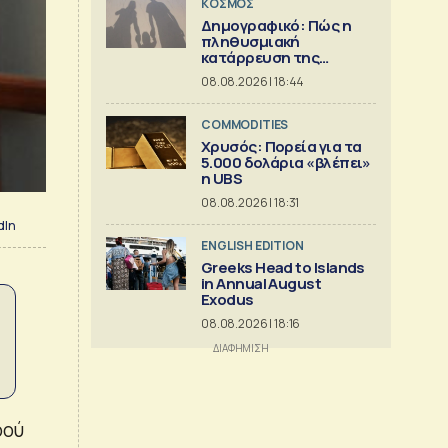
ΚΟΣΜΟΣ
Δημογραφικό: Πώς η
πληθυσμιακή
κατάρρευση της
Ευρώπης
08.08.2026 | 18:44
συμπαρασύρει το
κράτος πρόνοιας
COMMODITIES
Χρυσός: Πορεία για τα
5.000 δολάρια «βλέπει»
η UBS
08.08.2026 | 18:31
dIn
ENGLISH EDITION
Greeks Head to Islands
in Annual August
Exodus
08.08.2026 | 18:16
ρού