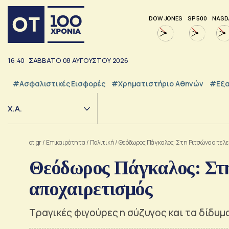
DOW JONES
SP 500
NASD
16:40
ΣΑΒΒΑΤΟ
08
ΑΥΓΟΥΣΤΟΥ
2026
#Ασφαλιστικές Εισφορές
#Χρηματιστήριο Αθηνών
#εξα
Χ.Α.
ot.gr
/
Επικαιρότητα
/
Πολιτική
/
Θεόδωρος Πάγκαλος: Στη Ριτσώνα ο τελ
Θεόδωρος Πάγκαλος: Στη
αποχαιρετισμός
Τραγικές φιγούρες η σύζυγος και τα δίδυ