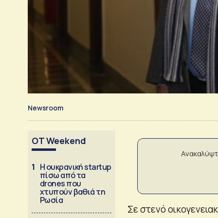
Newsroom
OT Weekend
Ανακαλύψτ
1
Η ουκρανική startup
πίσω από τα
drones που
χτυπούν βαθιά τη
Ρωσία
Σε στενό οικογενεια