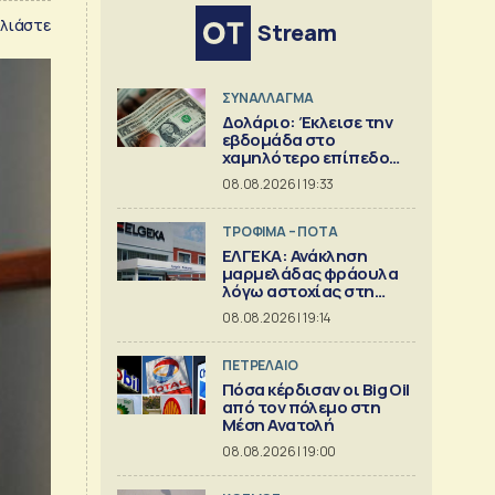
λιάστε
Stream
ΣΥΝΑΛΛΑΓΜΑ
Δολάριο: Έκλεισε την
εβδομάδα στο
χαμηλότερο επίπεδο
από τον Μάιο
08.08.2026 | 19:33
ΤΡΟΦΙΜΑ – ΠΟΤΑ
ΕΛΓΕΚΑ: Ανάκληση
μαρμελάδας φράουλα
λόγω αστοχίας στη
γυάλινη συσκευασία
08.08.2026 | 19:14
ΠΕΤΡΕΛΑΙΟ
Πόσα κέρδισαν οι Big Oil
από τον πόλεμο στη
Μέση Ανατολή
08.08.2026 | 19:00