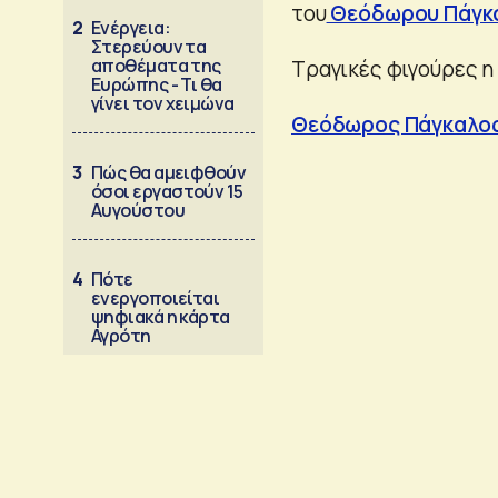
του
Θεόδωρου Πάγκ
2
Ενέργεια:
Στερεύουν τα
αποθέματα της
Τραγικές φιγούρες η
Ευρώπης - Τι θα
γίνει τον χειμώνα
Θεόδωρος Πάγκαλος:
3
Πώς θα αμειφθούν
όσοι εργαστούν 15
Αυγούστου
4
Πότε
ενεργοποιείται
ψηφιακά η κάρτα
Αγρότη