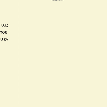
ντας
ρησε
υ εν