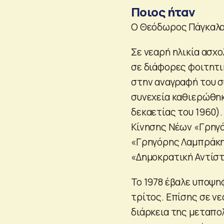
Ποιος ήταν
O Θεόδωρος Πάγκαλος
Σε νεαρή ηλικία ασχ
σε διάφορες φοιτητι
στην αναγραφή του συ
συνεχεία καθιερώθηκ
δεκαετίας του 1960)
Κίνησης Νέων «Γρηγ
«Γρηγόρης Λαμπράκη
«Δημοκρατική Αντίσ
Το 1978 έβαλε υποψη
τρίτος. Επίσης σε νε
διάρκεια της μεταπο