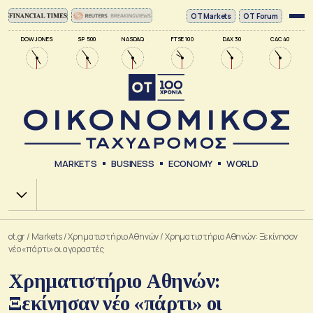
ΟΤ Markets
OT Forum
DOW JONES
SP 500
NASDAQ
FTSE 100
DAX 30
CAC 40
MARKETS
BUSINESS
ECONOMY
WORLD
Χ.Α.
ot.gr
/
Markets
/
Xρηματιστήριο Αθηνών
/
Χρηματιστήριο Αθηνών: Ξεκίνησαν
νέο «πάρτι» οι αγοραστές
Χρηματιστήριο Αθηνών:
Ξεκίνησαν νέο «πάρτι» οι