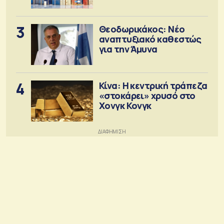
3
Θεοδωρικάκος: Νέο
αναπτυξιακό καθεστώς
για την Άμυνα
4
Κίνα: Η κεντρική τράπεζα
«στοκάρει» χρυσό στο
Χονγκ Κονγκ