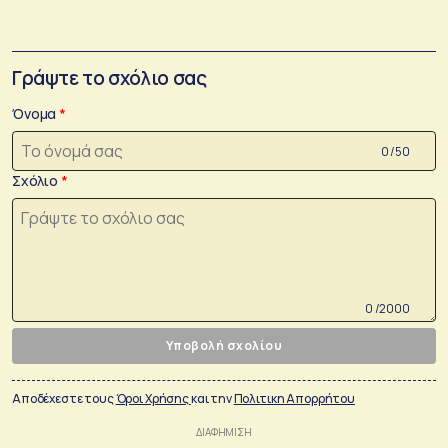
Γράψτε το σχόλιο σας
Όνομα
0 /50
Σχόλιο
0 /2000
Υποβολή σχολίου
Αποδέχεστε τους
Όροι Χρήσης
και την
Πολιτικη Απορρήτου