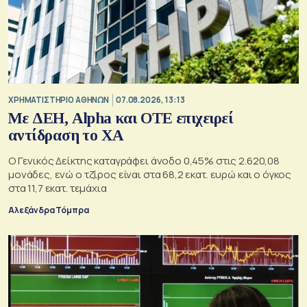
XΡΗΜΑΤΙΣΤΗΡΙΟ ΑΘΗΝΩΝ
07.08.2026, 13:13
Με ΔΕΗ, Alpha και ΟΤΕ επιχειρεί
αντίδραση το ΧΑ
Ο Γενικός Δείκτης καταγράφει άνοδο 0,45% στις 2.620,08
μονάδες, ενώ ο τζίρος είναι στα 68,2 εκατ. ευρώ και ο όγκος
στα 11,7 εκατ. τεμάχια
Αλεξάνδρα Τόμπρα