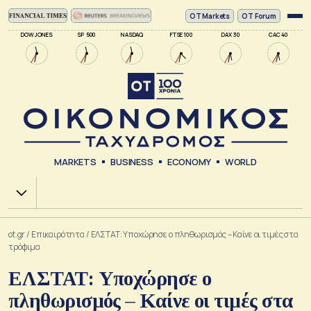
ΟΤ Markets
OT Forum
DOW JONES
SP 500
NASDAQ
FTSE 100
DAX 30
CAC 40
MARKETS
BUSINESS
ECONOMY
WORLD
Χ.Α.
ot.gr
/
Επικαιρότητα
/
ΕΛΣΤΑΤ: Υποχώρησε ο πληθωρισμός – Καίνε οι τιμές στα
τρόφιμα
ΕΛΣΤΑΤ: Υποχώρησε ο
πληθωρισμός – Καίνε οι τιμές στα