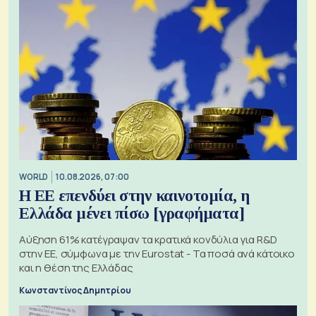
WORLD
10.08.2026, 07:00
Η ΕΕ επενδύει στην καινοτομία, η
Ελλάδα μένει πίσω [γραφήματα]
Αύξηση 61% κατέγραψαν τα κρατικά κονδύλια για R&D
στην ΕΕ, σύμφωνα με την Eurostat - Τα ποσά ανά κάτοικο
και η θέση της Ελλάδας
Κωνσταντίνος Δημητρίου