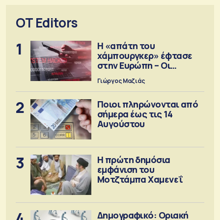
OT Editors
1
Η «απάτη του
χάμπουργκερ» έφτασε
στην Ευρώπη – Οι
προειδοποιήσεις
Γιώργος Μαζιάς
2
Ποιοι πληρώνονται από
σήμερα έως τις 14
Αυγούστου
3
Η πρώτη δημόσια
εμφάνιση του
Μοτζτάμπα Χαμενεΐ
4
Δημογραφικό: Οριακή