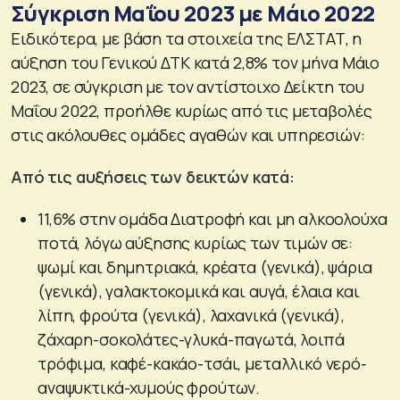
Σύγκριση Μαΐου 2023 με Μάιο 2022
Ειδικότερα, με βάση τα στοιχεία της ΕΛΣΤΑΤ, η
αύξηση του Γενικού ΔΤΚ κατά 2,8% τον μήνα Μάιο
2023, σε σύγκριση με τον αντίστοιχο Δείκτη του
Μαΐου 2022, προήλθε κυρίως από τις μεταβολές
στις ακόλουθες ομάδες αγαθών και υπηρεσιών:
Από τις αυξήσεις των δεικτών κατά:
11,6% στην ομάδα Διατροφή και μη αλκοολούχα
ποτά, λόγω αύξησης κυρίως των τιμών σε:
ψωμί και δημητριακά, κρέατα (γενικά), ψάρια
(γενικά), γαλακτοκομικά και αυγά, έλαια και
λίπη, φρούτα (γενικά), λαχανικά (γενικά),
ζάχαρη-σοκολάτες-γλυκά-παγωτά, λοιπά
τρόφιμα, καφέ-κακάο-τσάι, μεταλλικό νερό-
αναψυκτικά-χυμούς φρούτων.