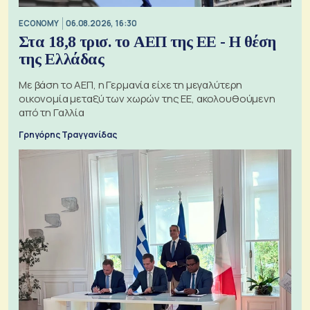
ECONOMY
06.08.2026, 16:30
Στα 18,8 τρισ. το ΑΕΠ της ΕΕ - Η θέση
της Ελλάδας
Με βάση το ΑΕΠ, η Γερμανία είχε τη μεγαλύτερη
οικονομία μεταξύ των χωρών της ΕΕ, ακολουθούμενη
από τη Γαλλία
Γρηγόρης Τραγγανίδας