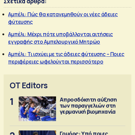
Σχετικά άρθρα:
Αμπέλι: Πώς θα κατανεμηθούν οι νέες άδειες
φύτευσης
Αμπέλι: Μέχρι πότε υποβάλλονται αιτήσεις
εγγραφής στο Αμπελουργικό Μητρώο
Αμπέλι: Τι ισχύει με τις άδειες φύτευσης – Ποιες
περιφέρειες ωφελούνται περισσότερο
OT Editors
1
Απροσδόκητη αύξηση
των παραγγελιών στη
γερμανική βιομηχανία
Γουόρς: Υπό ποιες