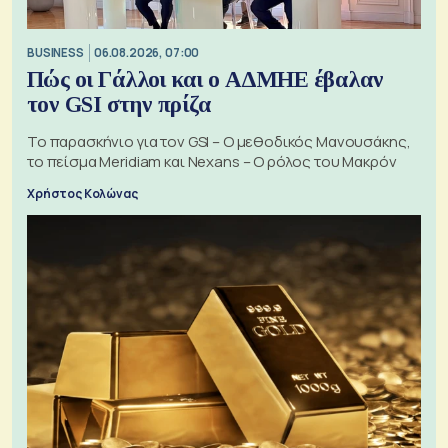
BUSINESS
06.08.2026, 07:00
Πώς οι Γάλλοι και ο ΑΔΜΗΕ έβαλαν
τον GSI στην πρίζα
Το παρασκήνιο για τον GSI – Ο μεθοδικός Μανουσάκης,
το πείσμα Meridiam και Nexans – Ο ρόλος του Μακρόν
Χρήστος Κολώνας