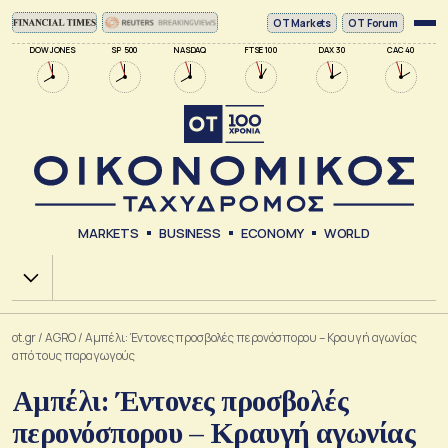
ΟΤ Markets
OT Forum
DOW JONES
SP 500
NASDAQ
FTSE 100
DAX 30
CAC 40
MARKETS
BUSINESS
ECONOMY
WORLD
Χ.Α.
ot.gr
/
AGRO
/
Αμπέλι: Έντονες προσβολές περονόσπορου – Κραυγή αγωνίας
από τους παραγωγούς
Αμπέλι: Έντονες προσβολές
περονόσπορου – Κραυγή αγωνίας