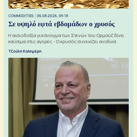
COMMODITIES
06.08.2026, 09:18
Σε υψηλό εφτά εβδομάδων ο χρυσός
Η αισιοδοξία για άνοιγμα των Στενών του Ορμούζ δίνει
καύσιμα στις αγορές - Ο χρυσός συνεχίζει ανοδικά
Τζούλη Καλημέρη