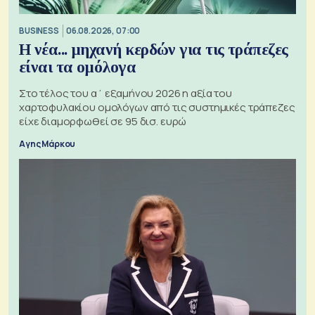
BUSINESS
06.08.2026, 07:00
Η νέα... μηχανή κερδών για τις τράπεζες
είναι τα ομόλογα
Στο τέλος του α΄ εξαμήνου 2026 η αξία του
χαρτοφυλακίου ομολόγων από τις συστημικές τράπεζες
είχε διαμορφωθεί σε 95 δισ. ευρώ
Αγης Μάρκου