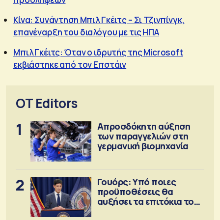
Κίνα: Συνάντηση Μπιλ Γκέιτς – Σι Τζινπίνγκ,
επανέναρξη του διαλόγου με τις ΗΠΑ
Μπιλ Γκέιτς: Όταν ο ιδρυτής της Microsoft
εκβιάστηκε από τον Επστάιν
OT Editors
1
Απροσδόκητη αύξηση
των παραγγελιών στη
γερμανική βιομηχανία
2
Γουόρς: Υπό ποιες
προϋποθέσεις θα
αυξήσει τα επιτόκια τον
Σεπτέμβριο