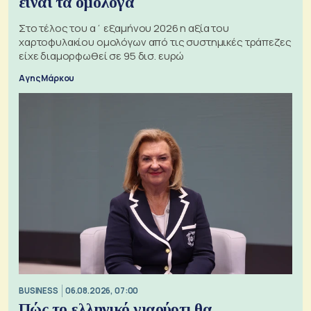
είναι τα ομόλογα
Στο τέλος του α΄ εξαμήνου 2026 η αξία του
χαρτοφυλακίου ομολόγων από τις συστημικές τράπεζες
είχε διαμορφωθεί σε 95 δισ. ευρώ
Αγης Μάρκου
BUSINESS
06.08.2026, 07:00
Πώς το ελληνικό γιαούρτι θα