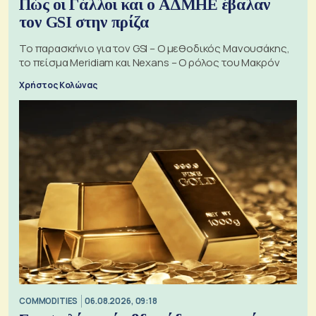
Πώς οι Γάλλοι και ο ΑΔΜΗΕ έβαλαν
τον GSI στην πρίζα
Το παρασκήνιο για τον GSI – Ο μεθοδικός Μανουσάκης,
το πείσμα Meridiam και Nexans – Ο ρόλος του Μακρόν
Χρήστος Κολώνας
COMMODITIES
06.08.2026, 09:18