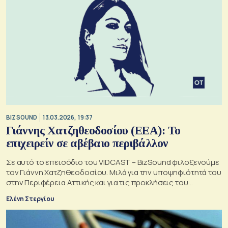
BIZ SOUND
13.03.2026, 19:37
Γιάννης Χατζηθεοδοσίου (ΕΕΑ): Το
επιχειρείν σε αβέβαιο περιβάλλον
Σε αυτό το επεισόδιο του VIDCAST – BizSound φιλοξενούμε
τον Γιάννη Χατζηθεοδοσίου. Μιλά για την υποψηφιότητά του
στην Περιφέρεια Αττικής και για τις προκλήσεις του
επιχειρείν.
Ελένη Στεργίου