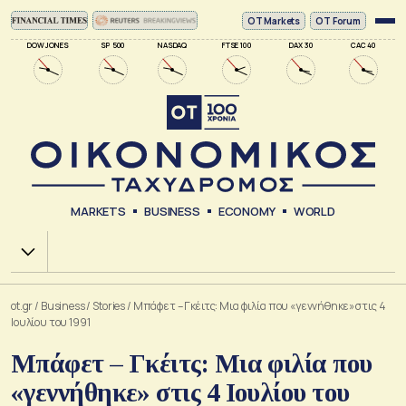
ΟΤ Markets
OT Forum
DOW JONES
SP 500
NASDAQ
FTSE 100
DAX 30
CAC 40
MARKETS
BUSINESS
ECONOMY
WORLD
Χ.Α.
ot.gr
/
Business
/
Stories
/
Μπάφετ – Γκέιτς: Μια φιλία που «γεννήθηκε» στις 4
Ιουλίου του 1991
Μπάφετ – Γκέιτς: Μια φιλία που
«γεννήθηκε» στις 4 Ιουλίου του