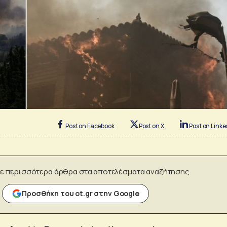
Post on Facebook
Post on X
Post on Linke
ε περισσότερα άρθρα στα αποτελέσματα αναζήτησης
Προσθήκη του ot.gr στην Google