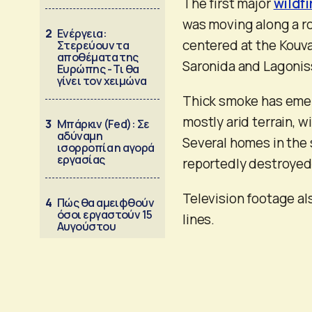
The first major
wildfi
was moving along a ro
2
Ενέργεια:
centered at the Kouva
Στερεύουν τα
αποθέματα της
Saronida and Lagoniss
Ευρώπης - Τι θα
γίνει τον χειμώνα
Thick smoke has emerg
mostly arid terrain, 
3
Μπάρκιν (Fed): Σε
αδύναμη
Several homes in the 
ισορροπία η αγορά
εργασίας
reportedly destroyed.
Television footage a
4
Πώς θα αμειφθούν
όσοι εργαστούν 15
lines.
Αυγούστου