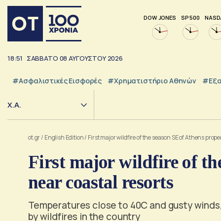
DOW JONES
SP 500
NASD
18:51
ΣΑΒΒΑΤΟ
08
ΑΥΓΟΥΣΤΟΥ
2026
#Ασφαλιστικές Εισφορές
#Χρηματιστήριο Αθηνών
#εξα
Χ.Α.
ot.gr
/
English Edition
/
First major wildfire of the season SE of Athens prope
First major wildfire of t
near coastal resorts
Temperatures close to 40C and gusty winds
by wildfires in the country