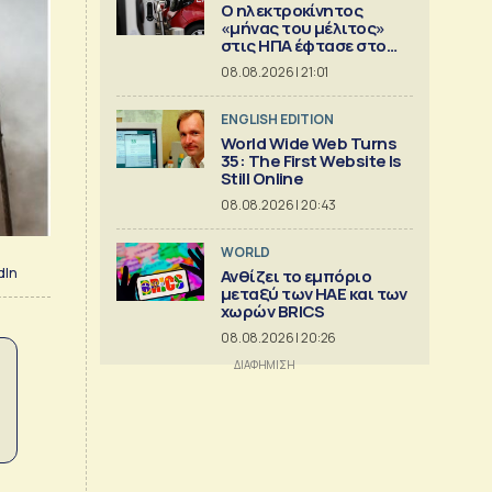
Ο ηλεκτροκίνητος
«μήνας του μέλιτος»
στις ΗΠΑ έφτασε στο
τέλος του
08.08.2026 | 21:01
ENGLISH EDITION
World Wide Web Turns
35: The First Website Is
Still Online
08.08.2026 | 20:43
WORLD
dIn
Ανθίζει το εμπόριο
μεταξύ των ΗΑΕ και των
χωρών BRICS
08.08.2026 | 20:26