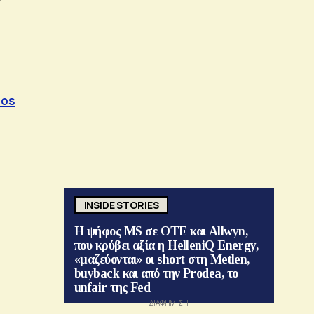
sos
INSIDE STORIES
Η ψήφος MS σε ΟΤΕ και Allwyn,
που κρύβει αξία η HelleniQ Energy,
«μαζεύονται» οι short στη Metlen,
buyback και από την Prodea, το
unfair της Fed