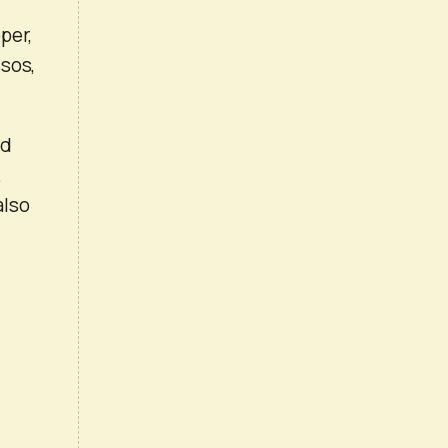
per,
ssos,
nd
.
also