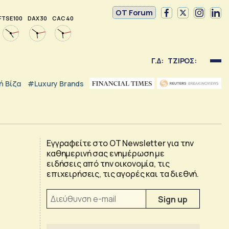
OT Forum
FTSE 100
DAX 30
CAC 40
Γ.Δ:
ΤΖΙΡΟΣ:
 Βίζα
#luxury Brands
Εγγραφείτε στο OT Newsletter για την
καθημερινή σας ενημέρωση με
ειδήσεις από την οικονομία, τις
επιχειρήσεις, τις αγορές και τα διεθνή.