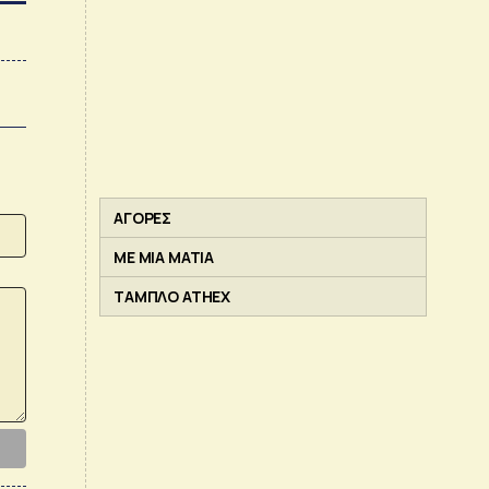
ΑΓΟΡΕΣ
ΜΕ ΜΙΑ ΜΑΤΙΑ
ΤΑΜΠΛΟ ATHEX