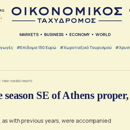
AQ
MARKETS
BUSINESS
ECONOMY
WORLD
γωγές
#Επίδομα 150 Ευρώ
#Χωροταξικό Τουρισμού
#Χρυσή
r, near coastal resorts
he season SE of Athens proper,
, as with previous years, were accompanied