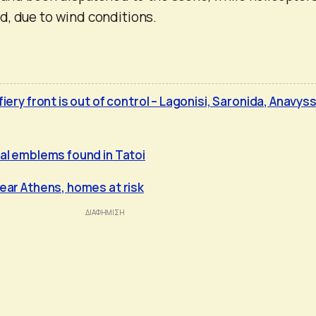
d, due to wind conditions.
fiery front is out of control – Lagonisi, Saronida, Anavys
yal emblems found in Tatoi
near Athens, homes at risk