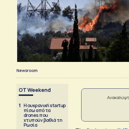
Newsroom
OT Weekend
Ανακαλύψτ
1
Η ουκρανική startup
πίσω από τα
drones που
χτυπούν βαθιά τη
Ρωσία