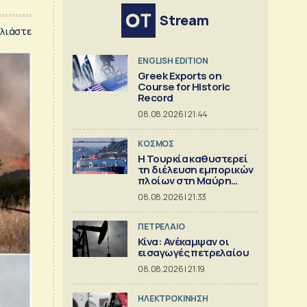
Stream
λιάστε
ENGLISH EDITION
Greek Exports on
Course for Historic
Record
08.08.2026 | 21:44
ΚΟΣΜΟΣ
Η Τουρκία καθυστερεί
τη διέλευση εμπορικών
πλοίων στη Μαύρη
Θάλασσα
08.08.2026 | 21:33
ΠΕΤΡΕΛΑΙΟ
Κίνα: Ανέκαμψαν οι
εισαγωγές πετρελαίου
08.08.2026 | 21:19
ΗΛΕΚΤΡΟΚΙΝΗΣΗ