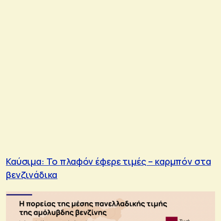
Καύσιμα: Το πλαφόν έφερε τιμές – καρμπόν στα
βενζινάδικα