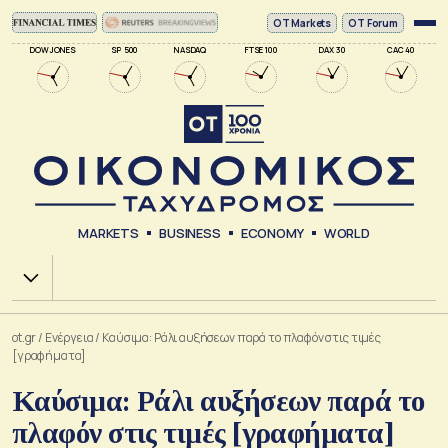
ΟΤ Markets
OT Forum
DOW JONES
SP 500
NASDAQ
FTSE 100
DAX 30
CAC 40
MARKETS
BUSINESS
ECONOMY
WORLD
Χ.Α.
ot.gr
/
Ενέργεια
/
Καύσιμα: Ράλι αυξήσεων παρά το πλαφόν στις τιμές
[γραφήματα]
Καύσιμα: Ράλι αυξήσεων παρά το
πλαφόν στις τιμές [γραφήματα]