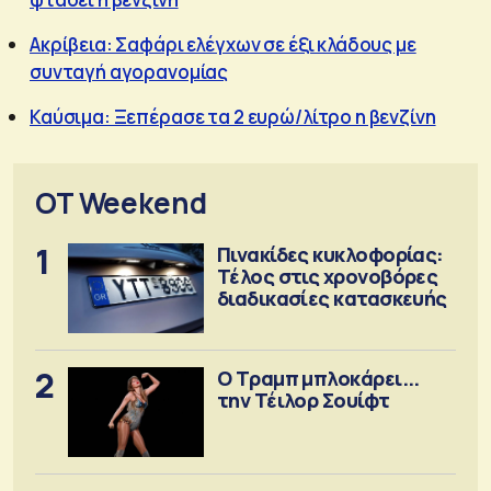
Ακρίβεια: Σαφάρι ελέγχων σε έξι κλάδους με
συνταγή αγορανομίας
Καύσιμα: Ξεπέρασε τα 2 ευρώ/λίτρο η βενζίνη
OT Weekend
1
Πινακίδες κυκλοφορίας:
Τέλος στις χρονοβόρες
διαδικασίες κατασκευής
2
Ο Τραμπ μπλοκάρει...
την Τέιλορ Σουίφτ