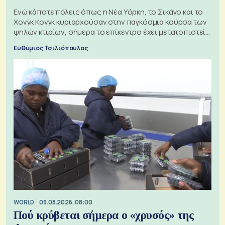
Ενώ κάποτε πόλεις όπως η Νέα Υόρκη, το Σικάγο και το
Χονγκ Κονγκ κυριαρχούσαν στην παγκόσμια κούρσα των
ψηλών κτιρίων, σήμερα το επίκεντρο έχει μετατοπιστεί
προς την Ασία
Ευθύμιος Τσιλιόπουλος
WORLD
09.08.2026, 08:00
Πού κρύβεται σήμερα ο «χρυσός» της