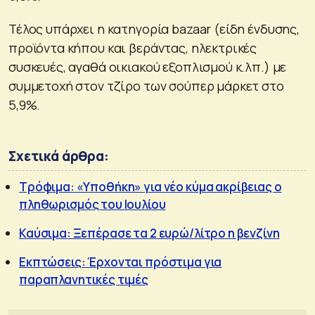
Τέλος υπάρχει η κατηγορία bazaar (είδη ένδυσης,
προϊόντα κήπου και βεράντας, ηλεκτρικές
συσκευές, αγαθά οικιακού εξοπλισμού κ.λπ.) με
συμμετοχή στον τζίρο των σούπερ μάρκετ στο
5,9%.
Σχετικά άρθρα:
Τρόφιμα: «Υποθήκη» για νέο κύμα ακρίβειας ο
πληθωρισμός του Ιουλίου
Καύσιμα: Ξεπέρασε τα 2 ευρώ/λίτρο η βενζίνη
Εκπτώσεις: Έρχονται πρόστιμα για
παραπλανητικές τιμές