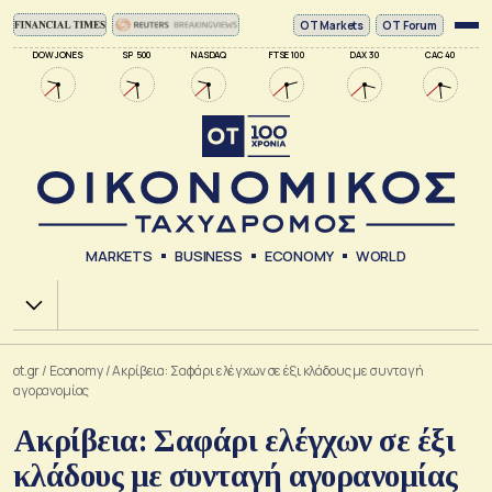
ΟΤ Markets
OT Forum
DOW JONES
SP 500
NASDAQ
FTSE 100
DAX 30
CAC 40
MARKETS
BUSINESS
ECONOMY
WORLD
Χ.Α.
ot.gr
/
Economy
/
Ακρίβεια: Σαφάρι ελέγχων σε έξι κλάδους με συνταγή
αγορανομίας
Ακρίβεια: Σαφάρι ελέγχων σε έξι
κλάδους με συνταγή αγορανομίας