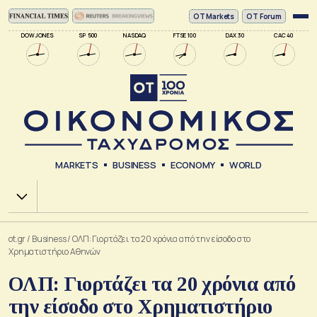
ΟΤ Markets
OT Forum
DOW JONES
SP 500
NASDAQ
FTSE 100
DAX 30
CAC 40
MARKETS
BUSINESS
ECONOMY
WORLD
Χ.Α.
ot.gr
/
Business
/
ΟΛΠ: Γιορτάζει τα 20 χρόνια από την είσοδο στο
Χρηματιστήριο Αθηνών
ΟΛΠ: Γιορτάζει τα 20 χρόνια από
την είσοδο στο Χρηματιστήριο