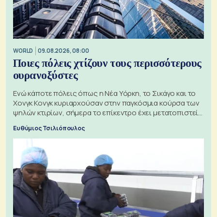
WORLD
09.08.2026, 08:00
Ποιες πόλεις χτίζουν τους περισσότερους
ουρανοξύστες
Ενώ κάποτε πόλεις όπως η Νέα Υόρκη, το Σικάγο και το
Χονγκ Κονγκ κυριαρχούσαν στην παγκόσμια κούρσα των
ψηλών κτιρίων, σήμερα το επίκεντρο έχει μετατοπιστεί
προς την Ασία
Ευθύμιος Τσιλιόπουλος