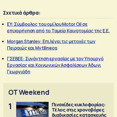
Σχετικά άρθρα:
EY: Σύμβουλος του ομίλου Motor Oil σε
επιχορήγηση από το Ταμείο Καινοτομίας της Ε.Ε.
Morgan Stanley: Επιλέγει τις μετοχές των
Πειραιώς και Mytilineos
ΓΣΕΒΕΕ: Συνάντηση εργασίας με τον Υπουργό
Εργασίας και Κοινωνικών Ασφαλίσεων Άδωνι
Γεωργιάδη
OT Weekend
1
Πινακίδες κυκλοφορίας:
Τέλος στις χρονοβόρες
διαδικασίες κατασκευής