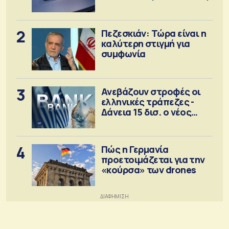
2
Πεζεσκιάν: Τώρα είναι η
καλύτερη στιγμή για
συμφωνία
3
Ανεβάζουν στροφές οι
ελληνικές τράπεζες -
Δάνεια 15 δισ. ο νέος
στόχος
4
Πώς η Γερμανία
προετοιμάζεται για την
«κούρσα» των drones