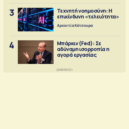
3
Τεχνητή νοημοσύνη: Η
επικίνδυνη «τελειότητα»
Αρχοντία Κάτσουρα
4
Μπάρκιν (Fed): Σε
αδύναμη ισορροπία η
αγορά εργασίας