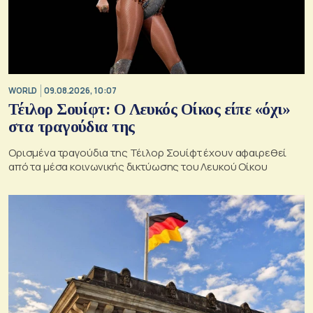
WORLD
09.08.2026, 10:07
Τέιλορ Σουίφτ: Ο Λευκός Οίκος είπε «όχι»
στα τραγούδια της
Ορισμένα τραγούδια της Τέιλορ Σουίφτ έχουν αφαιρεθεί
από τα μέσα κοινωνικής δικτύωσης του Λευκού Οίκου