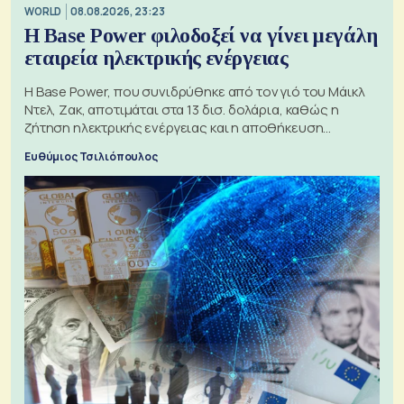
WORLD
08.08.2026, 23:23
Η Base Power φιλοδοξεί να γίνει μεγάλη
εταιρεία ηλεκτρικής ενέργειας
Η Base Power, που συνιδρύθηκε από τον γιό του Μάικλ
Ντελ, Ζακ, αποτιμάται στα 13 δισ. δολάρια, καθώς η
ζήτηση ηλεκτρικής ενέργειας και η αποθήκευση
μπαταριών αυξάνονται
Ευθύμιος Τσιλιόπουλος