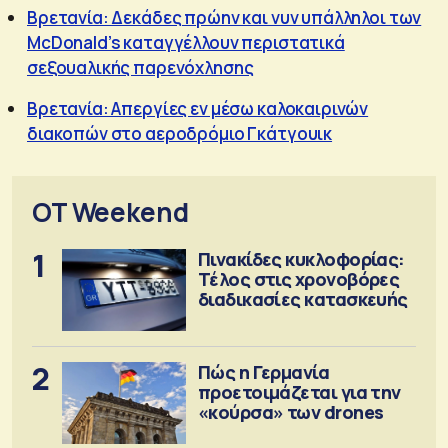
Βρετανία: Δεκάδες πρώην και νυν υπάλληλοι των
McDonald’s καταγγέλλουν περιστατικά
σεξουαλικής παρενόχλησης
Βρετανία: Απεργίες εν μέσω καλοκαιρινών
διακοπών στο αεροδρόμιο Γκάτγουικ
OT Weekend
1
Πινακίδες κυκλοφορίας:
Τέλος στις χρονοβόρες
διαδικασίες κατασκευής
2
Πώς η Γερμανία
προετοιμάζεται για την
«κούρσα» των drones