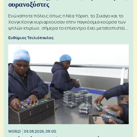
ουρανοξύστες
Ενώ κάποτε πόλεις όπως η Νέα Υόρκη, το Σικάγο και το
Χονγκ Κονγκ κυριαρχούσαν στην παγκόσμια κούρσα των
ψηλών κτιρίων, σήμερα το επίκεντρο έχει μετατοπιστεί
προς την Ασία
Ευθύμιος Τσιλιόπουλος
WORLD
09.08.2026, 08:00