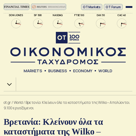
ΟΤ Markets
OT Forum
DOW JONES
SP 500
NASDAQ
FTSE 100
DAX 30
CAC 40
MARKETS
BUSINESS
ECONOMY
WORLD
Χ.Α.
ot.gr
/
World
/
Βρετανία: Κλείνουν όλα τα καταστήματα της Wilko – Απολύονται
9.100 εργαζόμενοι
Βρετανία: Κλείνουν όλα τα
καταστήματα της Wilko –