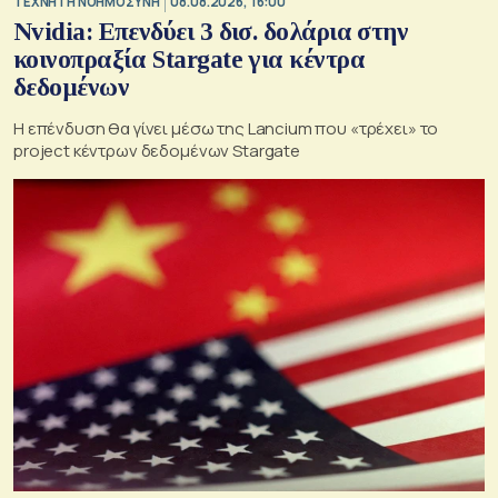
TΕΧΝΗΤΗ ΝΟΗΜΟΣΥΝΗ
08.08.2026, 16:00
Nvidia: Επενδύει 3 δισ. δολάρια στην
κοινοπραξία Stargate για κέντρα
δεδομένων
Η επένδυση θα γίνει μέσω της Lancium που «τρέχει» το
project κέντρων δεδομένων Stargate