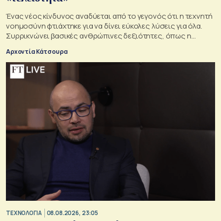
Ένας νέος κίνδυνος αναδύεται από το γεγονός ότι η τεχνητή
νοημοσύνη φτιάχτηκε για να δίνει εύκολες λύσεις για όλα.
Συρρικνώνει βασικές ανθρώπινες δεξιότητες, όπως η
ενσυναίσθηση και η κοινωνική επαφή
Αρχοντία Κάτσουρα
ΤΕΧΝΟΛΟΓΙΑ
08.08.2026, 23:05