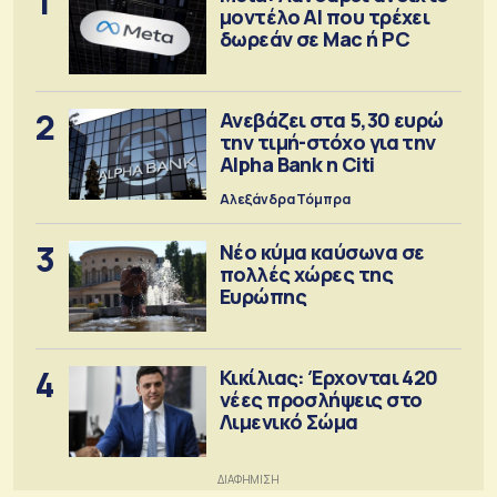
1
μοντέλο ΑΙ που τρέχει
δωρεάν σε Mac ή PC
2
Ανεβάζει στα 5,30 ευρώ
την τιμή-στόχο για την
Alpha Bank η Citi
Αλεξάνδρα Τόμπρα
3
Νέο κύμα καύσωνα σε
πολλές χώρες της
Ευρώπης
4
Κικίλιας: Έρχονται 420
νέες προσλήψεις στο
Λιμενικό Σώμα