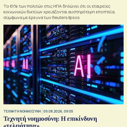
Το 61% των πολιτών στις ΗΠΑ δηλώνει ότι οι εταιρείες
κοινωνικών δικτύων χρειάζονται αυστηρότερη εποπτεία,
σύμφωνα με έρευνα των Reuters/Ipsos
TΕΧΝΗΤΗ ΝΟΗΜΟΣΥΝΗ
09.08.2026, 09:05
Τεχνητή νοημοσύνη: Η επικίνδυνη
«τελειότητα»