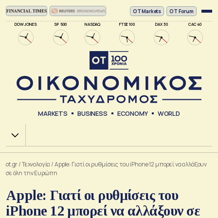
ΟΤ Markets
OT Forum
DOW JONES
SP 500
NASDAQ
FTSE 100
DAX 30
CAC 40
MARKETS
BUSINESS
ECONOMY
WORLD
Χ.Α.
ot.gr
/
Τεχνολογία
/
Apple: Γιατί οι ρυθμίσεις του iPhone 12 μπορεί να αλλάξουν
σε όλη την Ευρώπη
Apple: Γιατί οι ρυθμίσεις του
iPhone 12 μπορεί να αλλάξουν σε