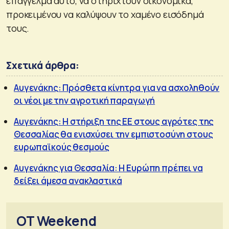
επάγγελμα αυτό, να στηριχτούν οικονομικά,
προκειμένου να καλύψουν το χαμένο εισόδημά
τους.
Σχετικά άρθρα:
Αυγενάκης: Πρόσθετα κίνητρα για να ασχοληθούν
οι νέοι με την αγροτική παραγωγή
Αυγενάκης: Η στήριξη της ΕΕ στους αγρότες της
Θεσσαλίας θα ενισχύσει την εμπιστοσύνη στους
ευρωπαϊκούς θεσμούς
Αυγενάκης για Θεσσαλία: Η Ευρώπη πρέπει να
δείξει άμεσα ανακλαστικά
OT Weekend