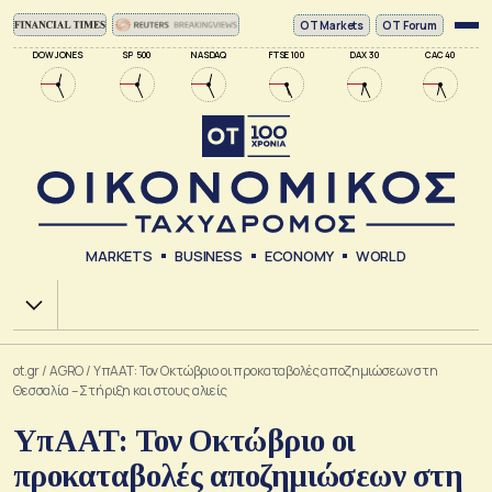
ΟΤ Markets
OT Forum
DOW JONES
SP 500
NASDAQ
FTSE 100
DAX 30
CAC 40
MARKETS
BUSINESS
ECONOMY
WORLD
Χ.Α.
ot.gr
/
AGRO
/
ΥπΑΑΤ: Τον Οκτώβριο οι προκαταβολές αποζημιώσεων στη
Θεσσαλία – Στήριξη και στους αλιείς
ΥπΑΑΤ: Τον Οκτώβριο οι
προκαταβολές αποζημιώσεων στη