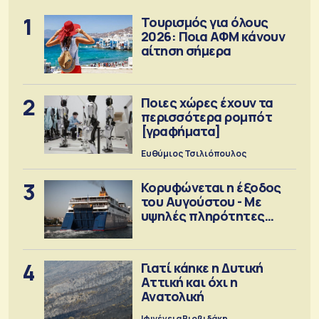
1
Τουρισμός για όλους
2026: Ποια ΑΦΜ κάνουν
αίτηση σήμερα
2
Ποιες χώρες έχουν τα
περισσότερα ρομπότ
[γραφήματα]
Ευθύμιος Τσιλιόπουλος
3
Κορυφώνεται η έξοδος
του Αυγούστου - Με
υψηλές πληρότητες
αναχωρούν τα πλοία
4
Γιατί κάηκε η Δυτική
Αττική και όχι η
Ανατολική
Ιφιγένεια Βιρβιδάκη