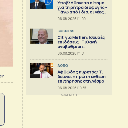
Υποβλήθηκε το αίτημα
για τη ρήτρα διαφυγής -
Πάνω από 1 δισ. οι νέες
επενδύσεις
06.08.2026 | 11:09
BUSINESS
Citi για Metlen: Ισχυρές
επιδόσεις - Πιθανή
αναβάθμιση
προβλέψεων
06.08.2026 | 11:01
AGRO
Αφθώδης πυρετός: Τι
δείχνει η πρώτη έκθεση
dIn
επιτήρησης στη Λέσβο
06.08.2026 | 10:55