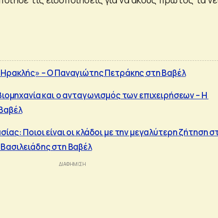
«Ηρακλής» – O Παναγιώτης Πετράκης στη Βαβέλ
 βιομηχανία και ο ανταγωνισμός των επιχειρήσεων – Η
 Βαβέλ
ίας: Ποιοι είναι οι κλάδοι με την μεγαλύτερη ζήτηση σ
 Βασιλειάδης στη Βαβέλ