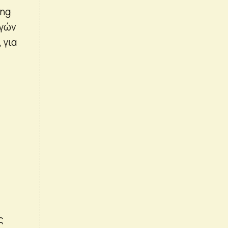
ing
ηγών
 για
ς