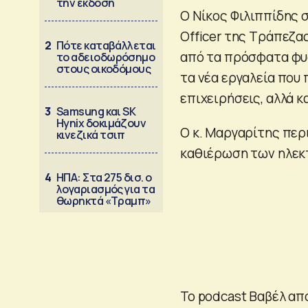
την έκδοση
Ο Νίκος Φιλιππίδης 
Officer της Τράπεζα
2
Πότε καταβάλλεται
από τα πρόσφατα φυσ
το αδειοδωρόσημο
στους οικοδόμους
τα νέα εργαλεία που
επιχειρήσεις, αλλά κ
3
Samsung και SK
Hynix δοκιμάζουν
Ο κ. Μαργαρίτης περ
κινεζικά τσιπ
καθιέρωση των ηλεκ
4
ΗΠΑ: Στα 275 δισ. ο
λογαριασμός για τα
θωρηκτά «Τραμπ»
To podcast Βαβέλ απ