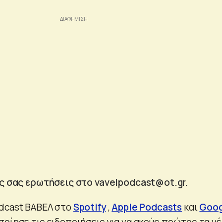
ές σας ερωτήσεις στο
vavelpodcast@ot.gr
.
odcast ΒΑΒΕΛ στο
Spotify
,
Apple Podcasts
και
Goog
ποίησε τις ειδοποιήσεις για να ακούς πρώτος τα ν