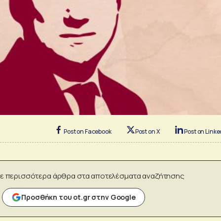
Post on Facebook
Post on X
Post on Linke
ε περισσότερα άρθρα στα αποτελέσματα αναζήτησης
Προσθήκη του ot.gr στην Google