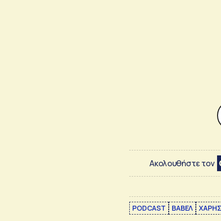
Ακολουθήστε τον
PODCAST
ΒΑΒΕΛ
ΧΑΡΗΣ