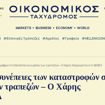
AQ
MARKETS
BUSINESS
ECONOMY
WORLD
Η
#ελληνικές Τράπεζες
#Αγρότες
#Γραφεία
#HELLENiQ E
στροφών στη Θεσσαλία και ο ρόλος των τραπεζών – Ο Χάρης Μαργαρίτης στη ΒΑΒΕΛ
 συνέπειες των καταστροφών 
ων τραπεζών – Ο Χάρης
Λ