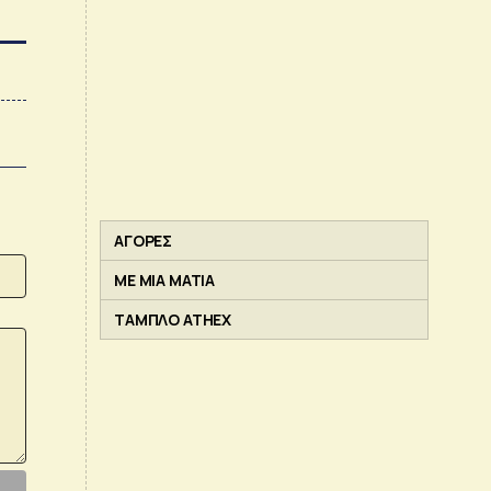
ΑΓΟΡΕΣ
ΜΕ ΜΙΑ ΜΑΤΙΑ
ΤΑΜΠΛΟ ATHEX