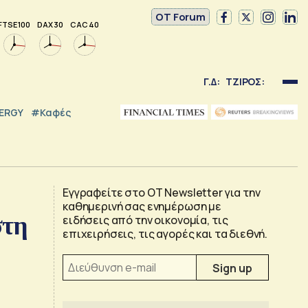
OT Forum
FTSE 100
DAX 30
CAC 40
Γ.Δ:
ΤΖΙΡΟΣ:
NERGY
#καφές
Εγγραφείτε στο OT Newsletter για την
καθημερινή σας ενημέρωση με
στη
ειδήσεις από την οικονομία, τις
επιχειρήσεις, τις αγορές και τα διεθνή.