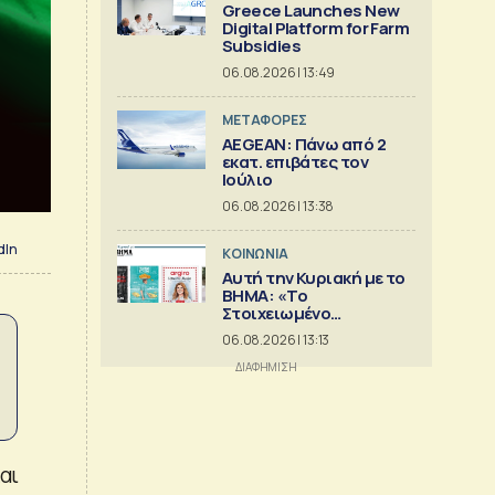
Greece Launches New
Digital Platform for Farm
Subsidies
06.08.2026 | 13:49
ΜΕΤΑΦΟΡΕΣ
AEGEAN: Πάνω από 2
εκατ. επιβάτες τον
Ιούλιο
06.08.2026 | 13:38
dIn
ΚΟΙΝΩΝΙΑ
Αυτή την Κυριακή με το
ΒΗΜΑ: «Το
Στοιχειωμένο
Ξενοδοχείο», Ελληνική
06.08.2026 | 13:13
Κουζίνα & ΒΗΜΑGAZINO
αι