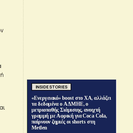
ων
ά
γή
INSIDE STORIES
«Ενεργειακό» boost στο ΧΑ, αλλάζει
τα δεδομένα ο ΑΔΜΗΕ, ο
αι
μετριοπαθής Σιάμισιης, ανοιχτή
γραμμή με Αφρική για Coca Cola,
παίρνουν ζημιές οι shorts στη
Metlen