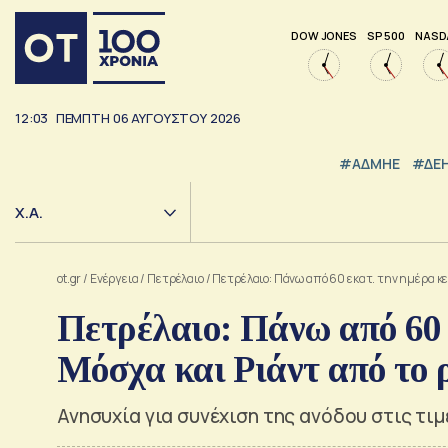
DOW JONES
SP 500
NASD
12:03
ΠΕΜΠΤΗ
06
ΑΥΓΟΥΣΤΟΥ
2026
#ΑΔΜΗΕ
#ΔΕ
Χ.Α.
ot.gr
/
Ενέργεια
/
Πετρέλαιο
/
Πετρέλαιο: Πάνω από 60 εκατ. την ημέρα κε
Πετρέλαιο: Πάνω από 60 
Μόσχα και Ριάντ από το 
Ανησυχία για συνέχιση της ανόδου στις τιμ