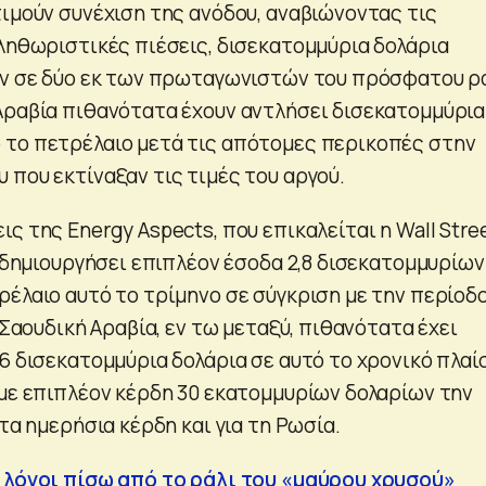
τιμούν συνέχιση της ανόδου, αναβιώνοντας τις
πληθωριστικές πιέσεις, δισεκατομμύρια δολάρια
υν σε δύο εκ των πρωταγωνιστών του πρόσφατου ρά
Αραβία πιθανότατα έχουν αντλήσει δισεκατομμύρια
το πετρέλαιο μετά τις απότομες περικοπές στην
 που εκτίναξαν τις τιμές του αργού.
ς της Energy Aspects, που επικαλείται η Wall Stre
ι δημιουργήσει επιπλέον έσοδα 2,8 δισεκατομμυρίων
ρέλαιο αυτό το τρίμηνο σε σύγκριση με την περίοδ
Η Σαουδική Αραβία, εν τω μεταξύ, πιθανότατα έχει
6 δισεκατομμύρια δολάρια σε αυτό το χρονικό πλαίσ
 με επιπλέον κέρδη 30 εκατομμυρίων δολαρίων την
 τα ημερήσια κέρδη και για τη Ρωσία.
 λόγοι πίσω από το ράλι του «μαύρου χρυσού»