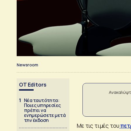
Newsroom
OT Editors
Ανακαλύψτ
1
Νέα ταυτότητα:
Ποιες υπηρεσίες
πρέπει να
ενημερώσετε μετά
την έκδοση
Με τις τιμές του
πετ