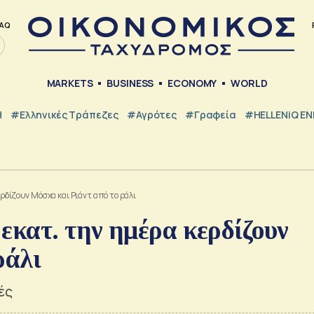
AQ
MARKETS
BUSINESS
ECONOMY
WORLD
Η
#ελληνικές Τράπεζες
#Αγρότες
#Γραφεία
#HELLENiQ E
ρδίζουν Μόσχα και Ριάντ από το ράλι
εκατ. την ημέρα κερδίζουν
ράλι
ές