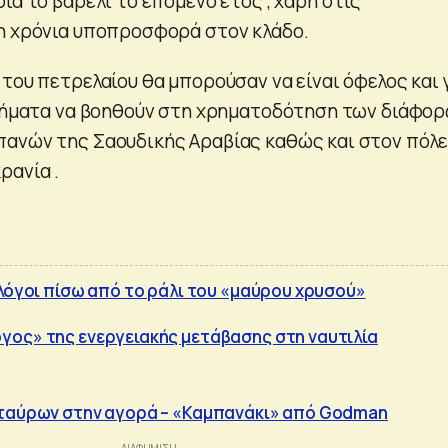
ια το βαρέλι το επόμενο έτος , χάρη στις
η χρόνια υποπροσφορά στον κλάδο.
του πετρελαίου θα μπορούσαν να είναι όφελος και 
χρήματα να βοηθούν στη χρηματοδότηση των διάφο
πανών της Σαουδικής Αραβίας καθώς και στον πόλ
ρανία .
 λόγοι πίσω από το ράλι του «μαύρου χρυσού»
ος» της ενεργειακής μετάβασης στη ναυτιλία
 ταύρων στην αγορά – «Καμπανάκι» από Godman