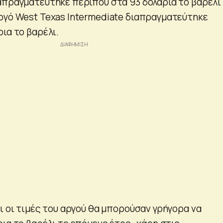
απραγματεύτηκε περίπου στα 93 δολάρια το βαρέλι
ργό West Texas Intermediate διαπραγματεύτηκε
ια το βαρέλι.
ι οι τιμές του αργού θα μπορούσαν γρήγορα να