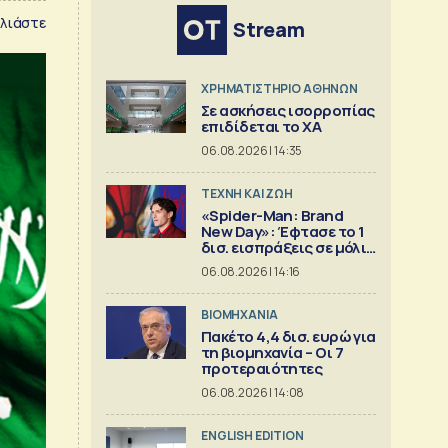
λιάστε
Stream
XΡΗΜΑΤΙΣΤΗΡΙΟ ΑΘΗΝΩΝ
Σε ασκήσεις ισορροπίας
επιδίδεται το ΧΑ
06.08.2026 | 14:35
TΕΧΝΗ ΚΑΙ ΖΩΗ
«Spider-Man: Brand
New Day»: Έφτασε το 1
δισ. εισπράξεις σε μόλις
6 ημέρες
06.08.2026 | 14:16
ΒΙΟΜΗΧΑΝΙΑ
Πακέτο 4,4 δισ. ευρώ για
τη βιομηχανία – Οι 7
προτεραιότητες
06.08.2026 | 14:08
ENGLISH EDITION