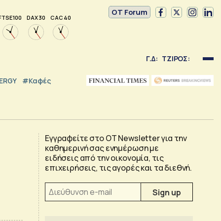
OT Forum
FTSE 100
DAX 30
CAC 40
Γ.Δ:
ΤΖΙΡΟΣ:
NERGY
#καφές
Εγγραφείτε στο OT Newsletter για την
καθημερινή σας ενημέρωση με
ειδήσεις από την οικονομία, τις
επιχειρήσεις, τις αγορές και τα διεθνή.