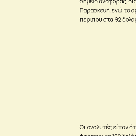
σημείο αναφοράς, δι
Παρασκευή, ενώ το α
περίπου στα 92 δολάρ
Οι αναλυτές είπαν ότ