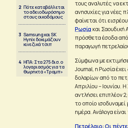
τους αναλυτές να εκ
2
Πότε καταβάλλεται
ανησυχίες για νέες 
το αδειοδωρόσημο
στους οικοδόμους
φαίνεται ότι εισρέο
Ρωσία
και Σαουδική 
3
Samsung και SK
πρόσθετα έσοδα από 
Hynix δοκιμάζουν
κινεζικά τσιπ
παραγωγή πετρελαίου
Σύμφωνα με εκτιμήσει
4
ΗΠΑ: Στα 275 δισ. ο
λογαριασμός για τα
Journal, η Ρωσία έχε
θωρηκτά «Τραμπ»
δολαρίων από το πετ
Απριλίου – Ιουνίου. 
αντλήσει επιπλέον 2,
το οποίο ισοδυναμεί
ημέρα. Ανάλογα είναι
Πετρέλαιο: Οι πέντε