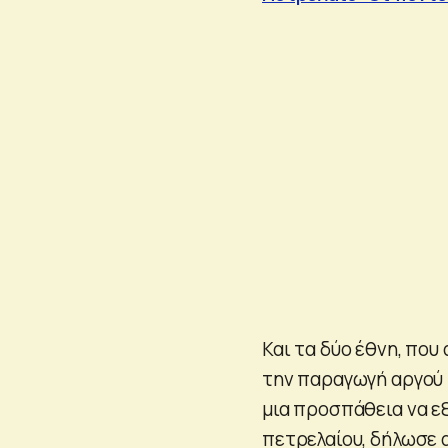
Και τα δύο έθνη, πο
την παραγωγή αργού 
μια προσπάθεια να ε
πετρελαίου, δήλωσε 