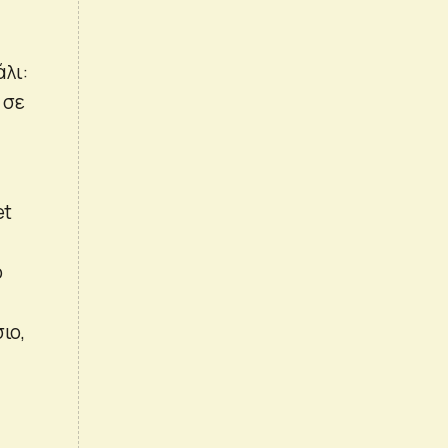
λι:
 σε
et
ο
ιο,