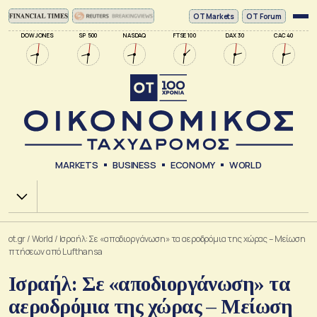
ΟΤ Markets
OT Forum
DOW JONES
SP 500
NASDAQ
FTSE 100
DAX 30
CAC 40
MARKETS
BUSINESS
ECONOMY
WORLD
Χ.Α.
ot.gr
/
World
/
Ισραήλ: Σε «αποδιοργάνωση» τα αεροδρόμια της χώρας – Μείωση
πτήσεων από Lufthansa
Ισραήλ: Σε «αποδιοργάνωση» τα
αεροδρόμια της χώρας – Μείωση