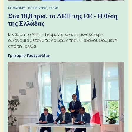
ECONOMY
06.08.2026, 16:30
Στα 18,8 τρισ. το ΑΕΠ της ΕΕ - Η θέση
της Ελλάδας
Με βάση το ΑΕΠ, η Γερμανία είχε τη μεγαλύτερη
οικονομία μεταξύ των χωρών της ΕΕ, ακολουθούμενη
από τη Γαλλία
Γρηγόρης Τραγγανίδας