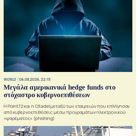
WORLD
06.08.2026, 22:15
Μεγάλα αμερικανικά hedge funds στο
στόχαστρο κυβερνοεπιθέσεων
Η Point72 και η Citadel μεταξύ των εταιρειών που επλήγησαν
από κυβερνοεπιθέσεις μέσω προγραμάτων ηλεκτρονικού
«ψαρέματος» (phishing)