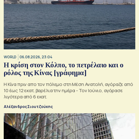
WORLD
06.08.2026, 23:04
Η κρίση στoν Κόλπο, το πετρέλαιο και ο
ρόλος της Κίνας [γράφημα]
Η Κίνα πριν απο τον πόλεμο στη Μέση Ανατολή, αγόραζε από
10 έως 12 εκατ. βαρέλια την ημέρα - Τον Ιούνιο, αγόρασε
λιγότερα από 6 εκατ.
Αλέξανδρος Σιουτζούκης