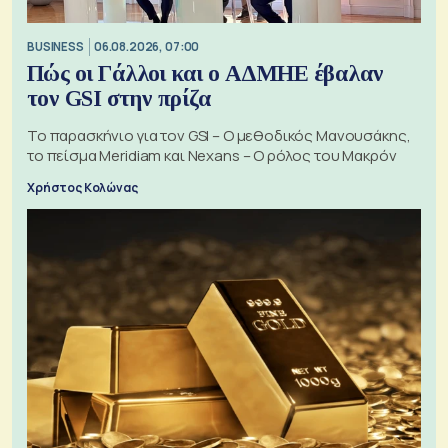
BUSINESS
06.08.2026, 07:00
Πώς οι Γάλλοι και ο ΑΔΜΗΕ έβαλαν
τον GSI στην πρίζα
Το παρασκήνιο για τον GSI – Ο μεθοδικός Μανουσάκης,
το πείσμα Meridiam και Nexans – Ο ρόλος του Μακρόν
Χρήστος Κολώνας