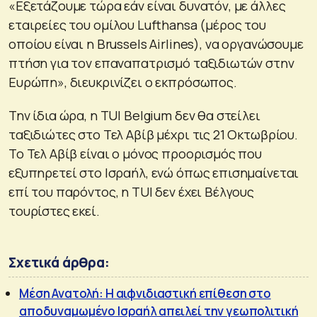
«Εξετάζουμε τώρα εάν είναι δυνατόν, με άλλες
εταιρείες του ομίλου Lufthansa (μέρος του
οποίου είναι η Brussels Airlines), να οργανώσουμε
πτήση για τον επαναπατρισμό ταξιδιωτών στην
Ευρώπη», διευκρινίζει ο εκπρόσωπος.
Την ίδια ώρα, η TUI Belgium δεν θα στείλει
ταξιδιώτες στο Τελ Αβίβ μέχρι τις 21 Οκτωβρίου.
Το Τελ Αβίβ είναι ο μόνος προορισμός που
εξυπηρετεί στο Ισραήλ, ενώ όπως επισημαίνεται
επί του παρόντος, η ΤUI δεν έχει Βέλγους
τουρίστες εκεί.
Σχετικά άρθρα:
Μέση Ανατολή: Η αιφνιδιαστική επίθεση στο
αποδυναμωμένο Ισραήλ απειλεί την γεωπολιτική