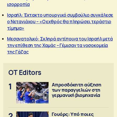
ισορροπία
Ισραήλ: Έκτακτο υπουργικό συμβούλιο συγκάλεσε
ο Νετανιάχου – «Ο εχθρός θα πληρώσει τεράστιο
τίμημα»
Μεσανατολικό: Σκληρά αντίποινα του Ισραήλ μετά
την επίθεση της Χαμάς – Γέμισαν τα νοσοκομεία
της Γάζας
OT Editors
1
Απροσδόκητη αύξηση
των παραγγελιών στη
γερμανική βιομηχανία
2
Γουόρς: Υπό ποιες