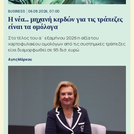
BUSINESS
06.08.2026, 07:00
Η νέα... μηχανή κερδών για τις τράπεζες
είναι τα ομόλογα
Στο τέλος του α΄ εξαμήνου 2026 η αξία του
χαρτοφυλακίου ομολόγων από τις συστημικές τράπεζες
είχε διαμορφωθεί σε 95 δισ. ευρώ
Αγης Μάρκου