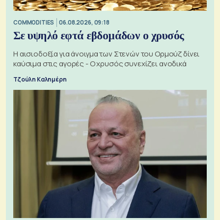
COMMODITIES
06.08.2026, 09:18
Σε υψηλό εφτά εβδομάδων ο χρυσός
Η αισιοδοξία για άνοιγμα των Στενών του Ορμούζ δίνει
καύσιμα στις αγορές - Ο χρυσός συνεχίζει ανοδικά
Τζούλη Καλημέρη