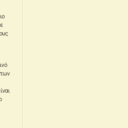
ιο
ψε
τους
ινό
 των
ίναι
ο