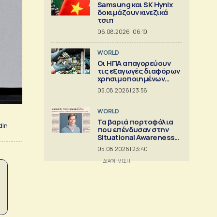
Samsung και SK Hynix
δοκιμάζουν κινεζικά
τσιπ
06.08.2026 | 06:10
WORLD
Οι ΗΠΑ απαγορεύουν
τις εξαγωγές διαφόρων
χρησιμοποιημένων
κρίσιμων ορυκτών
05.08.2026 | 23:56
WORLD
Τα βαριά πορτοφόλια
dIn
που επένδυσαν στην
Situational Awareness
πριν καταρρεύσει
05.08.2026 | 23:40