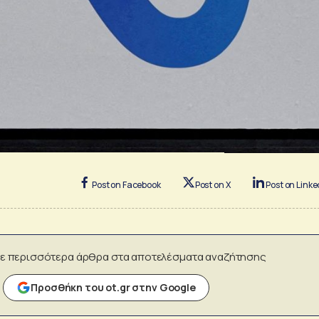
Post on Facebook
Post on X
Post on Linke
ε περισσότερα άρθρα στα αποτελέσματα αναζήτησης
Προσθήκη του ot.gr στην Google