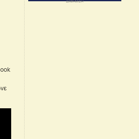
book
ωνε