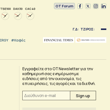
OT Forum
FTSE 100
DAX 30
CAC 40
Γ.Δ:
ΤΖΙΡΟΣ:
NERGY
#καφές
Εγγραφείτε στο OT Newsletter για την
καθημερινή σας ενημέρωση με
ειδήσεις από την οικονομία, τις
επιχειρήσεις, τις αγορές και τα διεθνή.