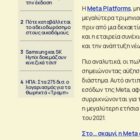
την έκδοση
Η
Meta Platforms
, μ
μεγαλύτερα τριμηνια
2
Πότε καταβάλλεται
πριν από μια δεκαετί
το αδειοδωρόσημο
στους οικοδόμους
και η εταιρεία συνέχ
και την ανάπτυξη νέ
3
Samsung και SK
Hynix δοκιμάζουν
Πιο αναλυτικά, οι πω
κινεζικά τσιπ
σημειώνοντας αύξηση
διάστημα. Αυτό αντι
4
ΗΠΑ: Στα 275 δισ. ο
λογαριασμός για τα
εσόδων της Meta, αφ
θωρηκτά «Τραμπ»
συρρικνώνονται για τ
η μεγαλύτερη ετήσια
του 2021.
Στο… σκαμνί η Μeta 