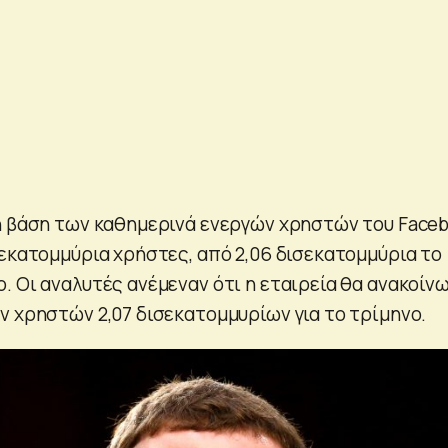
η βάση των καθημερινά ενεργών χρηστών του Face
σεκατομμύρια χρήστες, από 2,06 δισεκατομμύρια το
. Οι αναλυτές ανέμεναν ότι η εταιρεία θα ανακοίν
ν χρηστών 2,07 δισεκατομμυρίων για το τρίμηνο.