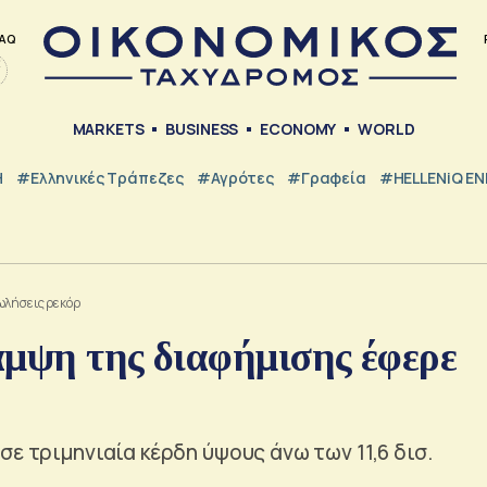
AQ
MARKETS
BUSINESS
ECONOMY
WORLD
Η
#ελληνικές Τράπεζες
#Αγρότες
#Γραφεία
#HELLENiQ E
ωλήσεις ρεκόρ
αμψη της διαφήμισης έφερε
ε τριμηνιαία κέρδη ύψους άνω των 11,6 δισ.