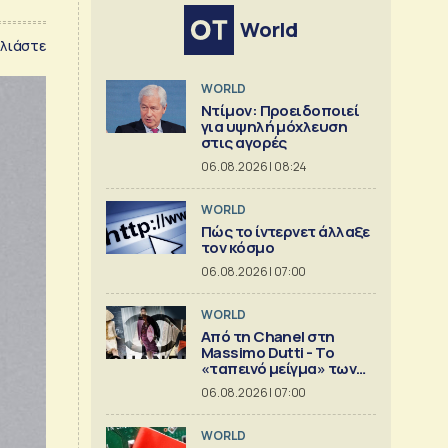
World
λιάστε
WORLD
Ντίμον: Προειδοποιεί
για υψηλή μόχλευση
στις αγορές
06.08.2026 | 08:24
WORLD
Πώς το ίντερνετ άλλαξε
τον κόσμο
06.08.2026 | 07:00
WORLD
Από τη Chanel στη
Massimo Dutti - Το
«ταπεινό μείγμα» των
best seller
06.08.2026 | 07:00
WORLD