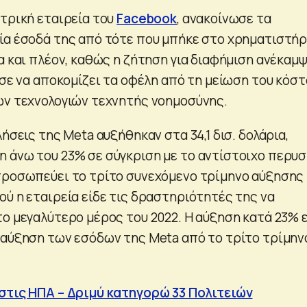
ητρική εταιρεία του
Facebook
, ανακοίνωσε τα
ία έσοδά της από τότε που μπήκε στο χρηματιστήρ
α και πλέον, καθώς η ζήτηση για διαφήμιση ανέκαμ
ισε να αποκομίζει τα οφέλη από τη μείωση του κόσ
ων τεχνολογιών τεχνητής νοημοσύνης.
λήσεις της Meta αυξήθηκαν στα 34,1 δισ. δολάρια,
 άνω του 23% σε σύγκριση με το αντίστοιχο περυσ
προσωπεύει το τρίτο συνεχόμενο τρίμηνο αύξησης
ού η εταιρεία είδε τις δραστηριότητές της να
ο μεγαλύτερο μέρος του 2022. Η αύξηση κατά 23% ε
 αύξηση των εσόδων της Meta από το τρίτο τρίμην
στις ΗΠΑ – Δριμύ κατηγορώ 33 Πολιτειών