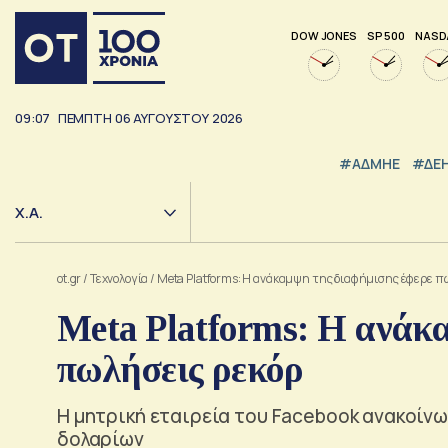
DOW JONES
SP 500
NASD
09:07
ΠΕΜΠΤΗ
06
ΑΥΓΟΥΣΤΟΥ
2026
#ΑΔΜΗΕ
#ΔΕ
Χ.Α.
ot.gr
/
Τεχνολογία
/
Meta Platforms: Η ανάκαμψη της διαφήμισης έφερε π
Meta Platforms: Η ανάκ
πωλήσεις ρεκόρ
Η μητρική εταιρεία του Facebook ανακοίνωσ
δολαρίων