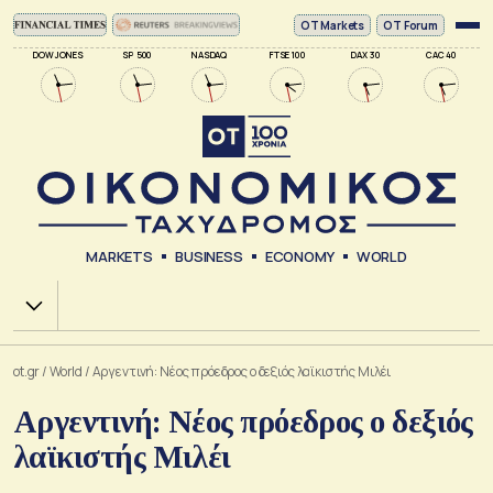
ΟΤ Markets
OT Forum
DOW JONES
SP 500
NASDAQ
FTSE 100
DAX 30
CAC 40
MARKETS
BUSINESS
ECONOMY
WORLD
Χ.Α.
ot.gr
/
World
/
Αργεντινή: Νέος πρόεδρος ο δεξιός λαϊκιστής Μιλέι
Αργεντινή: Νέος πρόεδρος ο δεξιός
λαϊκιστής Μιλέι