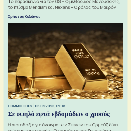
Το παρασκήνιο για τον GSI – Ο μεθοδικός Μανουσάκης,
το πείσμα Meridiam και Nexans – Ο ρόλος του Μακρόν
Χρήστος Κολώνας
COMMODITIES
06.08.2026, 09:18
Σε υψηλό εφτά εβδομάδων ο χρυσός
Η αισιοδοξία για άνοιγμα των Στενών του Ορμούζ δίνει
καύσιμα στις αγορές - Ο χρυσός συνεχίζει ανοδικά