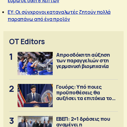
ευρώ σε δίκη 8 λεπτών
EY: Οι σύγχρονοι καταναλωτές ζητούν πολλά
παραπάνω από ένα προϊόν
OT Editors
1
Απροσδόκητη αύξηση
των παραγγελιών στη
γερμανική βιομηχανία
2
Γουόρς: Υπό ποιες
προϋποθέσεις θα
αυξήσει τα επιτόκια τον
Σεπτέμβριο
3
ΕΒΕΠ: 2+1 δράσεις που
αναμένει η