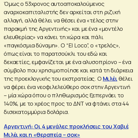
Όμως ο 53χρονος αυτοαποκαλούμενος
αναρχοκαπιταλιστής δεν αρκείται στη ριζική
αλλαγή, αλλά θέλει να θέσει ένα «τέλος στην
παρακμή της Αργεντινής» και με ένα «μοντέλο
ελευθερίας» να κάνει τη χώρα και πάλι
«παγκόσμια δύναμη». Ο “El Loco”, ο «τρελός»,
όπως είναι το παρατσούκλι του εδώ και
δεκαετίες, εμφανίζεται με ένα αλυσοπρίονο – ένα
σύμβολο που χρησιμοποίησε και κατά τη διάρκεια
της προεκλογικής του εκστρατείας. Ο
Μιλέι
θέλει
να φέρει ένα νεοφιλελεύθερο σοκ στην Αργεντινή
– μία χώρα όπου ο πληθωρισμός ξεπερνάει το
140%, με το χρέος προς το ΔΝΤ να φτάνει στα 44
δισεκατομμύρια δολάρια.
Αργεντινή: Οι 4 μεγάλες προκλήσεις του Χαβιέ
Μιλέι και η «θεραπεία – σοκ»