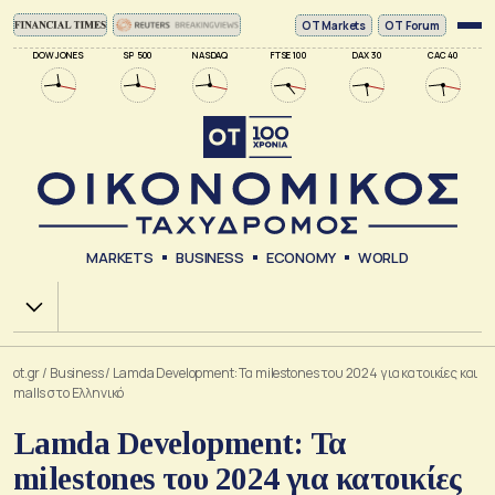
ΟΤ Markets
OT Forum
DOW JONES
SP 500
NASDAQ
FTSE 100
DAX 30
CAC 40
MARKETS
BUSINESS
ECONOMY
WORLD
Χ.Α.
ot.gr
/
Business
/
Lamda Development: Τα milestones του 2024 για κατοικίες και
malls στο Ελληνικό
Lamda Development: Τα
milestones του 2024 για κατοικίες