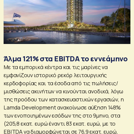
Άλμα 121% στα EBITDA το εννεάμηνο
Με τα εμπορικά κέντρα και τις μαρίνες να
εμφανίζουν ιστορικό ρεκόρ λειτουργικής
κερδοφορίας και τα έσοδα από τις πωλήσεις/
μισθώσεις ακινήτων να κινούνται ανοδικά, λόγω
της προόδου των κατασκευαστικών εργασιών, η
Lamda Development ανακοίνωσε αύξηση 148%
των ενοποιημένων εσόδων της στο 9μηνο, στα
(205,8 εκατ. ευρώ έναντι 83 εκατ. ευρώ, με το
EBITDA να διαμορφώνεται σε 76,9 εκατ. ευρώ,