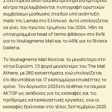
Στα επόμενα αναπτυξιακά ορόσημα για εμπορικά
κέντρα περιλαμβάνονται η υπογραφή οριστικών
συμβολαίων μίσθωσης στα δύο υπό ανάπτυξη
malls της Lamda στο Ελληνικό. Αυτό υπολογίζεται
να γίνει του πρώτου τριμήνου του 2024. Ήδη τα
υπογεγραμμένα head of terms φθάνουν στο 64%
για το Vouliagmenis Μall και το 46% για το Riviera
Galleria.
Το Vouliagmenis Μall θα είναι το μεγαλύτερο στη
νότια Ευρώπη, 1,5 φορά μεγαλύτερο του The Mall
Athens, με 280 καταστήματα, ενώ υπολογίζεται
ότι θα υποδέχεται 17 εκατομμύρια επισκέπτες το
χρόνο. Τον Αύγουστο 2023 επιλέχθηκε η εταιρεία
ΑΚΤΩΡ ως ανάδοχος για τις εκσκαφές και τις
πρόδρομες κατασκευαστικές εργασίες, ενώ οι
εκσκαφές ξεκίνησαν στο τέλος Σεπτεμβρίου 2023.