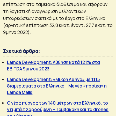
επίπτωση στα ταμειακά διαθέσιμα και αφορούν
τη λογιστική αναγνώριση μελλοντικών
υποχρεώσεων σχετικά με το έργο στο Ελληνικό
(αρνητική επίπτωση 32,8 εκατ. έναντι 27,7 εκατ. το
9μηνο 2022).
Σχετικά άρθρα:
Lamda Development: Αύξηση κατά 121% στα
EBITDA 9μηνου 2023
Lamda Development: «Μικρή Αθήνα» με 1.115
διαμερίσματα στο Ελληνικό – Με νέα «προίκα» η
Lamda Malls
Ο νέος πύργος των 140 μέτρων στο Ελληνικό, το
ντιμπέιτ Χαρδούβελη – Ταμβακάκη και τα drones
του Κάτσου