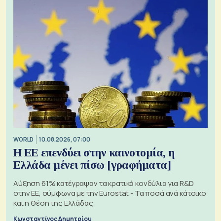
WORLD
10.08.2026, 07:00
Η ΕΕ επενδύει στην καινοτομία, η
Ελλάδα μένει πίσω [γραφήματα]
Αύξηση 61% κατέγραψαν τα κρατικά κονδύλια για R&D
στην ΕΕ, σύμφωνα με την Eurostat - Τα ποσά ανά κάτοικο
και η θέση της Ελλάδας
Κωνσταντίνος Δημητρίου