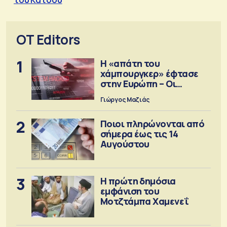
OT Editors
1
Η «απάτη του
χάμπουργκερ» έφτασε
στην Ευρώπη – Οι
προειδοποιήσεις
Γιώργος Μαζιάς
2
Ποιοι πληρώνονται από
σήμερα έως τις 14
Αυγούστου
3
Η πρώτη δημόσια
εμφάνιση του
Μοτζτάμπα Χαμενεΐ