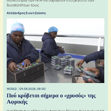
διυλιστήρια των ΗΠΑ να παράγουν στο μέγιστο των
δυνατοτήτων τους
Αλέξανδρος Σιουτζούκης
WORLD
09.08.2026, 08:00
Πού κρύβεται σήμερα ο «χρυσός» της
Αφρικής
Η αύξηση των εξαγωγών φρούτων δείχνει πώς η γεωργία