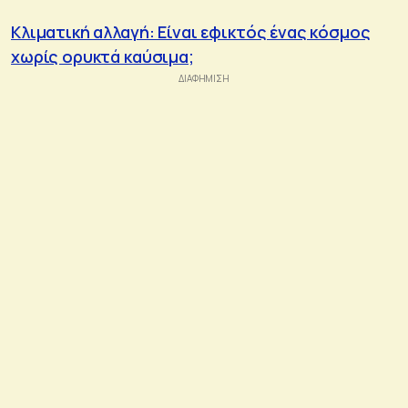
Κλιματική αλλαγή: Eίναι εφικτός ένας κόσμος
χωρίς ορυκτά καύσιμα;