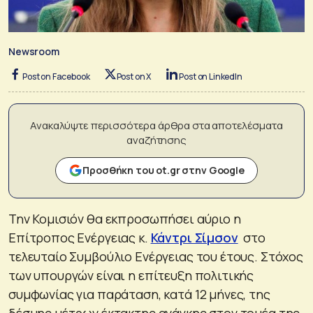
Newsroom
Post on Facebook
Post on X
Post on LinkedIn
Ανακαλύψτε περισσότερα άρθρα στα αποτελέσματα
αναζήτησης
Προσθήκη του ot.gr στην Google
Την Κομισιόν θα εκπροσωπήσει αύριο η
Επίτροπος Ενέργειας κ.
Κάντρι Σίμσον
στο
τελευταίο Συμβούλιο Ενέργειας του έτους. Στόχος
των υπουργών είναι η επίτευξη πολιτικής
συμφωνίας για παράταση, κατά 12 μήνες, της
δέσμης μέτρων έκτακτης ανάγκης στον τομέα της