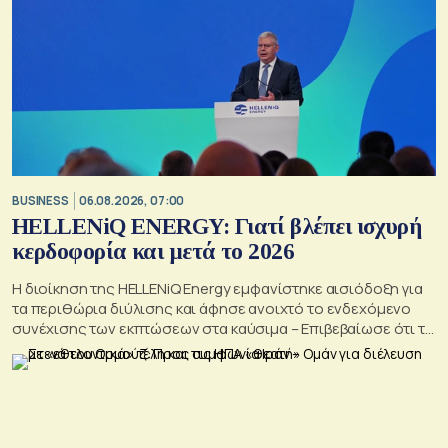
BUSINESS
06.08.2026, 07:00
HELLENiQ ENERGY: Γιατί βλέπει ισχυρή
κερδοφορία και μετά το 2026
Η διοίκηση της HELLENiQ Energy εμφανίστηκε αισιόδοξη για
τα περιθώρια διύλισης και άφησε ανοιχτό το ενδεχόμενο
συνέχισης των εκπτώσεων στα καύσιμα – Επιβεβαίωσε ότι το
γεωτρύπανο θα μπει το 2027 στο Βόρειο Ιόνιο