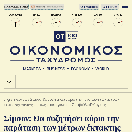
ΟΤ Markets
OT Forum
DOW JONES
SP 500
NASDAQ
FTSE 100
DAX 30
CAC 40
MARKETS
BUSINESS
ECONOMY
WORLD
Χ.Α.
ot.gr
/
Ενέργεια
/
Σίμσον: Θα συζητήσει αύριο την παράταση των μέτρων
έκτακτης ανάγκης με τους υπουργούς στο Συμβούλιο Ενέργειας
Σίμσον: Θα συζητήσει αύριο την
παράταση των μέτρων έκτακτης