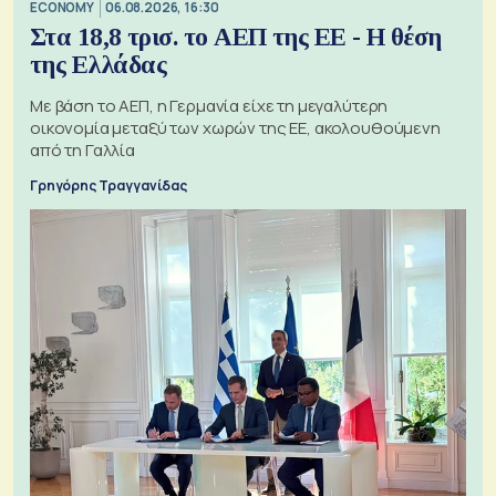
ECONOMY
06.08.2026, 16:30
Στα 18,8 τρισ. το ΑΕΠ της ΕΕ - Η θέση
της Ελλάδας
Με βάση το ΑΕΠ, η Γερμανία είχε τη μεγαλύτερη
οικονομία μεταξύ των χωρών της ΕΕ, ακολουθούμενη
από τη Γαλλία
Γρηγόρης Τραγγανίδας