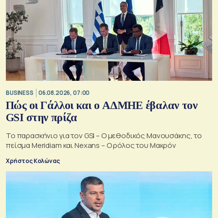
BUSINESS
06.08.2026, 07:00
Πώς οι Γάλλοι και ο ΑΔΜΗΕ έβαλαν τον
GSI στην πρίζα
Το παρασκήνιο για τον GSI – Ο μεθοδικός Μανουσάκης, το
πείσμα Meridiam και Nexans – Ο ρόλος του Μακρόν
Χρήστος Κολώνας