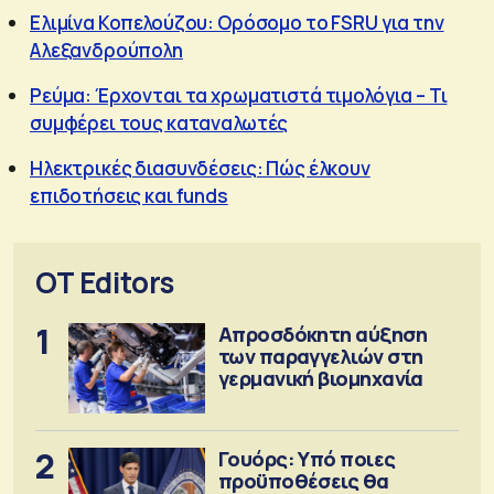
Ελιμίνα Κοπελούζου: Ορόσομο το FSRU για την
Αλεξανδρούπολη
Ρεύμα: Έρχονται τα χρωματιστά τιμολόγια – Τι
συμφέρει τους καταναλωτές
Ηλεκτρικές διασυνδέσεις: Πώς έλκουν
επιδοτήσεις και funds
OT Editors
1
Απροσδόκητη αύξηση
των παραγγελιών στη
γερμανική βιομηχανία
2
Γουόρς: Υπό ποιες
προϋποθέσεις θα