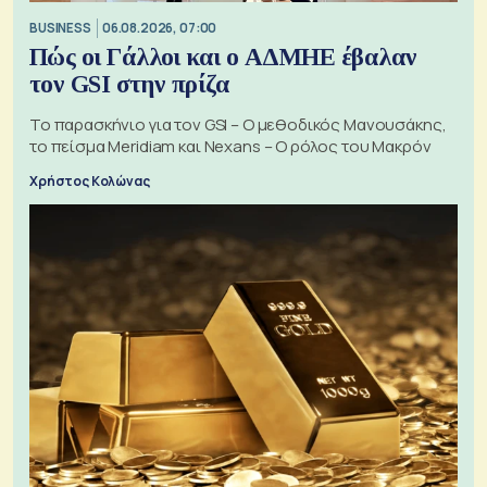
BUSINESS
06.08.2026, 07:00
Πώς οι Γάλλοι και ο ΑΔΜΗΕ έβαλαν
τον GSI στην πρίζα
Το παρασκήνιο για τον GSI – Ο μεθοδικός Μανουσάκης,
το πείσμα Meridiam και Nexans – Ο ρόλος του Μακρόν
Χρήστος Κολώνας