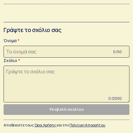
Γράψτε το σχόλιο σας
Όνομα
0 /50
Σχόλιο
0 /2000
Υποβολή σχολίου
Αποδέχεστε τους
Όροι Χρήσης
και την
Πολιτικη Απορρήτου