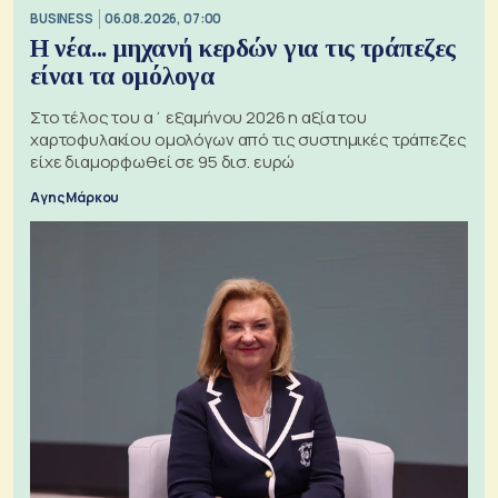
BUSINESS
06.08.2026, 07:00
Η νέα... μηχανή κερδών για τις τράπεζες
είναι τα ομόλογα
Στο τέλος του α΄ εξαμήνου 2026 η αξία του
χαρτοφυλακίου ομολόγων από τις συστημικές τράπεζες
είχε διαμορφωθεί σε 95 δισ. ευρώ
Αγης Μάρκου