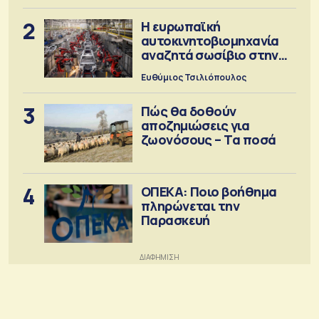
2
Η ευρωπαϊκή
αυτοκινητοβιομηχανία
αναζητά σωσίβιο στην
Κίνα
Ευθύμιος Τσιλιόπουλος
3
Πώς θα δοθούν
αποζημιώσεις για
ζωονόσους – Τα ποσά
4
ΟΠΕΚΑ: Ποιο βοήθημα
πληρώνεται την
Παρασκευή