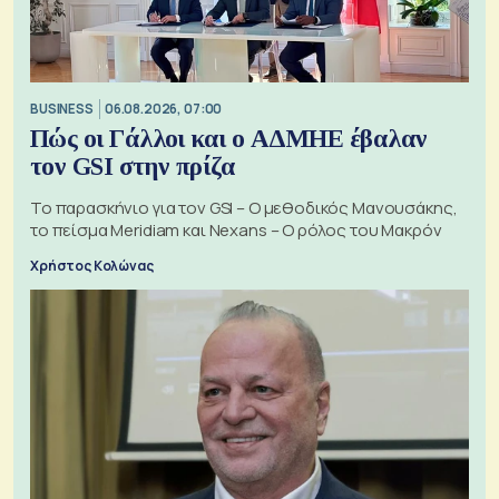
BUSINESS
06.08.2026, 07:00
Πώς οι Γάλλοι και ο ΑΔΜΗΕ έβαλαν
τον GSI στην πρίζα
Το παρασκήνιο για τον GSI – Ο μεθοδικός Μανουσάκης,
το πείσμα Meridiam και Nexans – Ο ρόλος του Μακρόν
Χρήστος Κολώνας