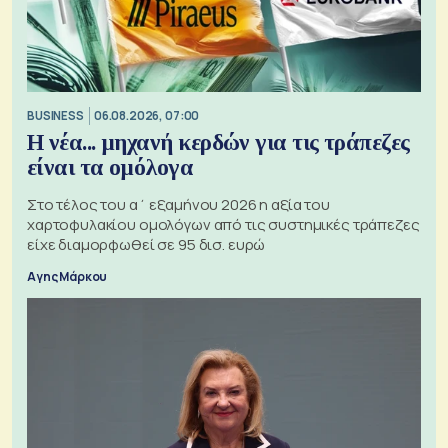
BUSINESS
06.08.2026, 07:00
Η νέα... μηχανή κερδών για τις τράπεζες
είναι τα ομόλογα
Στο τέλος του α΄ εξαμήνου 2026 η αξία του
χαρτοφυλακίου ομολόγων από τις συστημικές τράπεζες
είχε διαμορφωθεί σε 95 δισ. ευρώ
Αγης Μάρκου