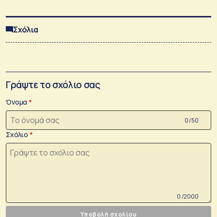
Σχόλια
Γράψτε το σχόλιο σας
Όνομα
0 /50
Σχόλιο
0 /2000
Υποβολή σχολίου