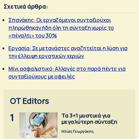
Σχετικά άρθρα:
Σπανάκης: Οι εργαζόμενοι συνταξιούχοι
πληρώθηκαν ήδη όλη τη σύνταξη χωρίς το
«πέναλτι» του 30%
Εργασία: Σε μετανάστες αναζητείται η λύση για
την έλλειψη εργατικών χεριών
Μίνι ασφαλιστικό: Αλλαγές στο παρά πέντε για
συνταξιούχους με οφειλές
OT Editors
1
Τα 3+1 μυστικά για
μεγαλύτερη σύνταξη
Ηλίας Γεωργάκης