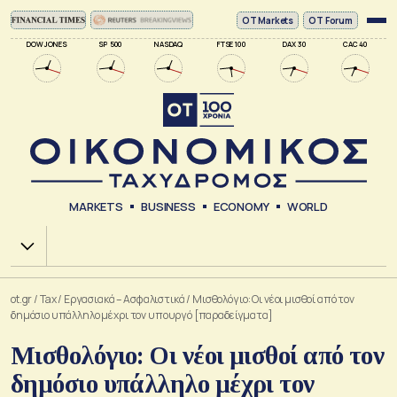
ΟΤ Markets
OT Forum
DOW JONES
SP 500
NASDAQ
FTSE 100
DAX 30
CAC 40
MARKETS
BUSINESS
ECONOMY
WORLD
Χ.Α.
ot.gr
/
Tax
/
Εργασιακά – Ασφαλιστικά
/
Μισθολόγιο: Οι νέοι μισθοί από τον
δημόσιο υπάλληλο μέχρι τον υπουργό [παραδείγματα]
Μισθολόγιο: Οι νέοι μισθοί από τον
δημόσιο υπάλληλο μέχρι τον