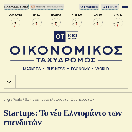
ΟΤ Markets
OT Forum
DOW JONES
SP 500
NASDAQ
FTSE 100
DAX 30
CAC 40
MARKETS
BUSINESS
ECONOMY
WORLD
Χ.Α.
ot.gr
/
World
/
Startups: Το νέο Ελντοράντο των επενδυτών
Startups: Το νέο Ελντοράντο των
επενδυτών