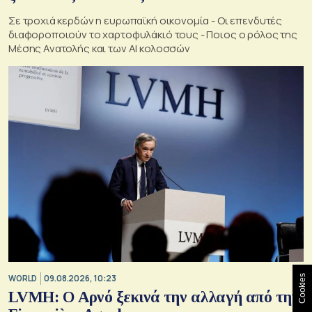
Σε τροχιά κερδών η ευρωπαϊκή οικονομία - Οι επενδυτές
διαφοροποιούν το χαρτοφυλάκιό τους - Ποιος ο ρόλος της
Μέσης Ανατολής και των AI κολοσσών
Cookies
WORLD
09.08.2026, 10:23
LVMH: Ο Αρνό ξεκινά την αλλαγή από την