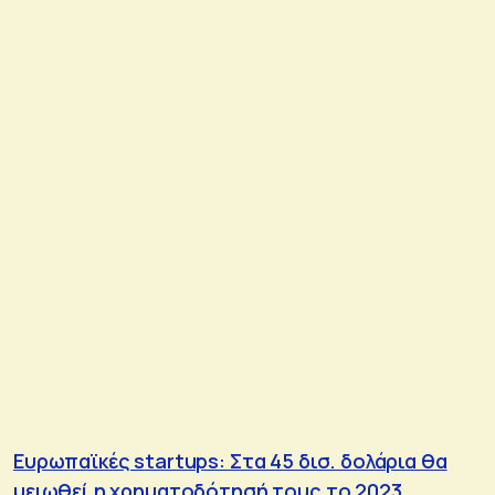
Ευρωπαϊκές startups: Στα 45 δισ. δολάρια θα
μειωθεί η χρηματοδότησή τους το 2023