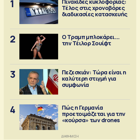
1
Πινακίδες κυκλοφορίας:
Τέλος στις χρονοβόρες
διαδικασίες κατασκευής
2
Ο Τραμπ μπλοκάρει...
την Τέιλορ Σουίφτ
3
Πεζεσκιάν: Τώρα είναι η
καλύτερη στιγμή για
συμφωνία
4
Πώς η Γερμανία
προετοιμάζεται για την
«κούρσα» των drones