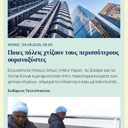
WORLD
09.08.2026, 08:00
Ποιες πόλεις χτίζουν τους περισσότερους
ουρανοξύστες
Ενώ κάποτε πόλεις όπως η Νέα Υόρκη, το Σικάγο και το
Χονγκ Κονγκ κυριαρχούσαν στην παγκόσμια κούρσα των
ψηλών κτιρίων, σήμερα το επίκεντρο έχει μετατοπιστεί
προς την Ασία
Ευθύμιος Τσιλιόπουλος