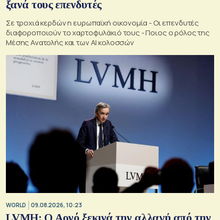
ξανά τους επενδυτές
Σε τροχιά κερδών η ευρωπαϊκή οικονομία - Οι επενδυτές
διαφοροποιούν το χαρτοφυλάκιό τους - Ποιος ο ρόλος της
Μέσης Ανατολής και των AI κολοσσών
WORLD
09.08.2026, 10:23
LVMH: Ο Αρνό ξεκινά την αλλαγή από την