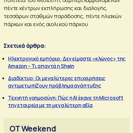
πέντε κέντρων εκπλήρωσης και διαλογής,
τεσσάρων σταθμών παράδοσης, πέντε ηλιακών
πάρκων και ενός αιολικού πάρκου.
Σχετικά άρθρα:
Ηλεκτρονικό εμπόριο: Δεν είμαστε «κλώνος» της
Amazon – Tι απαντά η Shein
Διαδίκτυο: Οι μεγαλύτερες επιχειρήσεις
αντιμετωπίζουν πρόβλημα ανάπτυξης
Τεχνητή νοημοσύνη: Πώς η AI έκανε τη Microsoft
την εταιρεία με τη μεγαλύτερη αξία
OT Weekend