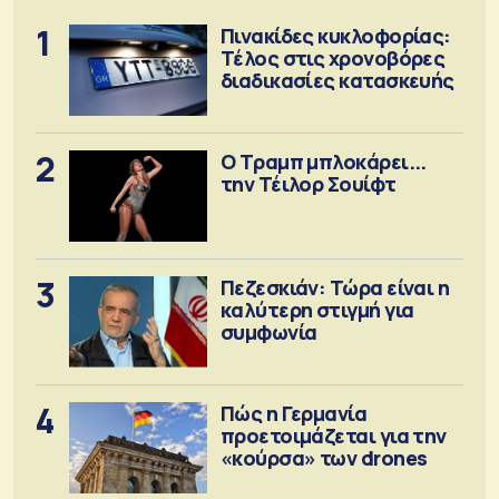
1
Πινακίδες κυκλοφορίας:
Τέλος στις χρονοβόρες
διαδικασίες κατασκευής
2
Ο Τραμπ μπλοκάρει...
την Τέιλορ Σουίφτ
3
Πεζεσκιάν: Τώρα είναι η
καλύτερη στιγμή για
συμφωνία
4
Πώς η Γερμανία
προετοιμάζεται για την
«κούρσα» των drones