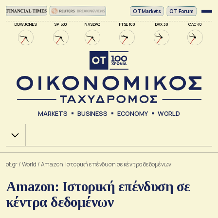
ΟΤ Markets
OT Forum
DOW JONES
SP 500
NASDAQ
FTSE 100
DAX 30
CAC 40
MARKETS
BUSINESS
ECONOMY
WORLD
Χ.Α.
ot.gr
/
World
/
Amazon: Ιστορική επένδυση σε κέντρα δεδομένων
Amazon: Ιστορική επένδυση σε
κέντρα δεδομένων