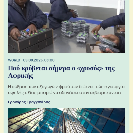
WORLD
09.08.2026, 08:00
Πού κρύβεται σήμερα ο «χρυσός» της
Αφρικής
Η αύξηση των εξαγωγών φρούτων δείχνει πώς η γεωργία
υψηλής αξίας μπορεί να οδηγήσει στην εκβιομηχάνιση
Γρηγόρης Τραγγανίδας