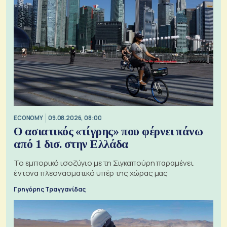
ECONOMY
09.08.2026, 08:00
Ο ασιατικός «τίγρης» που φέρνει πάνω
από 1 δισ. στην Ελλάδα
Το εμπορικό ισοζύγιο με τη Σιγκαπούρη παραμένει
έντονα πλεονασματικό υπέρ της χώρας μας
Γρηγόρης Τραγγανίδας