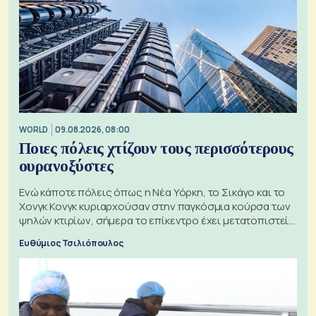
WORLD
09.08.2026, 08:00
Ποιες πόλεις χτίζουν τους περισσότερους
ουρανοξύστες
Ενώ κάποτε πόλεις όπως η Νέα Υόρκη, το Σικάγο και το
Χονγκ Κονγκ κυριαρχούσαν στην παγκόσμια κούρσα των
ψηλών κτιρίων, σήμερα το επίκεντρο έχει μετατοπιστεί
προς την Ασία
Ευθύμιος Τσιλιόπουλος