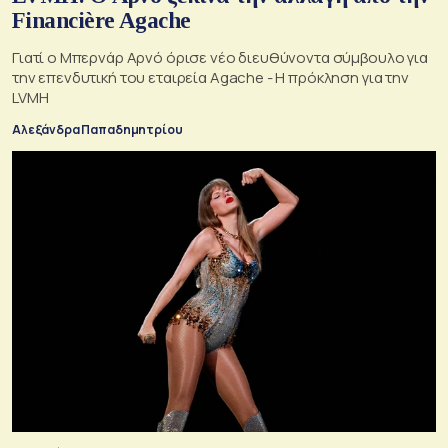
Financière Agache
Γιατί ο Μπερνάρ Αρνό όρισε νέο διευθύνοντα σύμβουλο για
την επενδυτική του εταιρεία Agache - Η πρόκληση για την
LVMH
Αλεξάνδρα Παπαδημητρίου