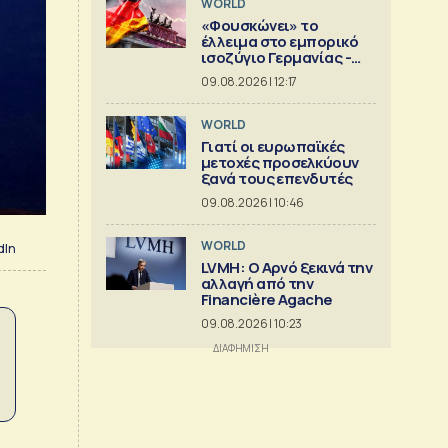
WORLD
«Φουσκώνει» το
έλλειμα στο εμπορικό
ισοζύγιο Γερμανίας -
Κίνας
09.08.2026 | 12:17
WORLD
Γιατί οι ευρωπαϊκές
μετοχές προσελκύουν
ξανά τους επενδυτές
09.08.2026 | 10:46
WORLD
dIn
LVMH: Ο Αρνό ξεκινά την
αλλαγή από την
Financière Agache
09.08.2026 | 10:23