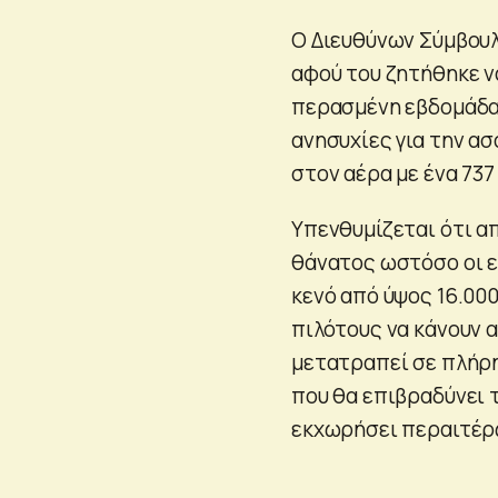
Ο Διευθύνων Σύμβουλ
αφού του ζητήθηκε ν
περασμένη εβδομάδα,
ανησυχίες για την α
στον αέρα με ένα 737 
Υπενθυμίζεται ότι α
θάνατος ωστόσο οι ε
κενό από ύψος 16.00
πιλότους να κάνουν 
μετατραπεί σε πλήρη
που θα επιβραδύνει 
εκχωρήσει περαιτέρω