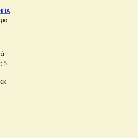
ΗΠΑ
όμα
ς
τά
ς 5
 εκ