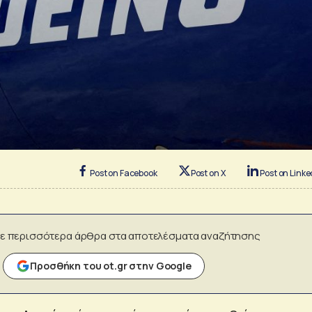
Post on Facebook
Post on X
Post on Linke
ε περισσότερα άρθρα στα αποτελέσματα αναζήτησης
Προσθήκη του ot.gr στην Google