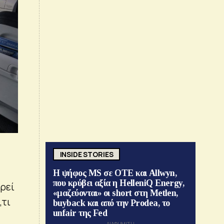
INSIDE STORIES
Η ψήφος MS σε ΟΤΕ και Allwyn,
που κρύβει αξία η HelleniQ Energy,
ορεί
«μαζεύονται» οι short στη Metlen,
,τι
buyback και από την Prodea, το
unfair της Fed