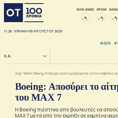
DOW JONES
SP 500
NASD
11:26
ΚΥΡΙΑΚΗ
09
ΑΥΓΟΥΣΤΟΥ
2026
#ΔΕΘ
#
Χ.Α.
ot.gr
/
World
/
Boeing: Αποσύρει το αίτημα εξαίρεσης για την ασφάλεια τ
Boeing: Αποσύρει το αίτ
του MAX 7
Η Boeing πιέστηκε από βουλευτές να αποσ
ΜΑΧ 7 μετά από την έκρηξη σε καμπίνα αερ