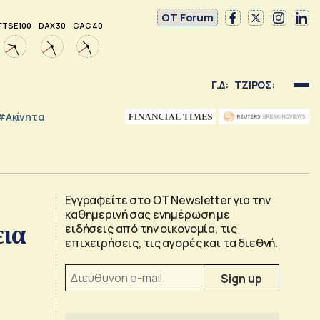
OT Forum
FTSE 100
DAX 30
CAC 40
Γ.Δ:
ΤΖΙΡΟΣ:
#Ακίνητα
Εγγραφείτε στο OT Newsletter για την
καθημερινή σας ενημέρωση με
εια
ειδήσεις από την οικονομία, τις
επιχειρήσεις, τις αγορές και τα διεθνή.