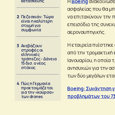
κατασκευής
Η
Boeing
ανακοίνωσε 
ασφαλείας που θα μπ
να επιταχύνουν την 
2
Πεζεσκιάν: Τώρα
είναι η καλύτερη
επεισόδιο της συνεχ
στιγμή για
συμφωνία
αεροναυπηγικής.
Η εταιρεία πιέστηκε
3
Ανεβάζουν
στροφές οι
από την τρομακτική 
ελληνικές
τράπεζες - Δάνεια
Ιανουαρίου, η οποία
15 δισ. ο νέος
στόχος
ανησυχιών για την ασ
των δύο μεγάλων ετα
4
Πώς η Γερμανία
προετοιμάζεται
Boeing: Συνάντηση γ
για την «κούρσα»
προβλημάτων του 7
των drones