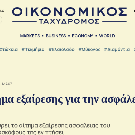
AQ
MARKETS
BUSINESS
ECONOMY
WORLD
Φτώχεια
#Τεκμήρια
#Ελαιόλαδο
#Μύκονος
#Διαμάντια
ου MAX 7
ημα εξαίρεσης για την ασφάλ
ύρει το αίτημα εξαίρεσης ασφάλειας του
οσκάφους της εν πτήσει