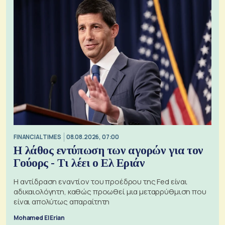
FINANCIAL TIMES
08.08.2026, 07:00
Η λάθος εντύπωση των αγορών για τον
Γούορς - Τι λέει ο Ελ Εριάν
Η αντίδραση εναντίον του προέδρου της Fed είναι
αδικαιολόγητη, καθώς προωθεί μια μεταρρύθμιση που
είναι απολύτως απαραίτητη
Mohamed El Erian