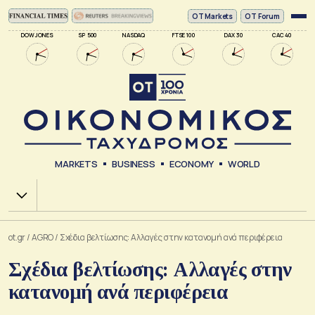
ΟΤ Markets
OT Forum
DOW JONES
SP 500
NASDAQ
FTSE 100
DAX 30
CAC 40
MARKETS
BUSINESS
ECONOMY
WORLD
Χ.Α.
ot.gr
/
AGRO
/
Σχέδια βελτίωσης: Αλλαγές στην κατανομή ανά περιφέρεια
Σχέδια βελτίωσης: Αλλαγές στην
κατανομή ανά περιφέρεια