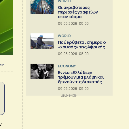
WORLD
Οι ακριβότερες
περιοχές γραφείων
στον κόσμο
09.08.2026 | 08:00
WORLD
Πού κρύβεται σήμερα ο
«χρυσός» της Αφρικής
09.08.2026 | 08:00
dIn
ECONOMY
Εννέα «Ελλάδες»
τρέμουν μια βλάβη και
ξεχνούν τις διακοπές
09.08.2026 | 08:00
ν