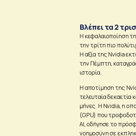
Βλέπει τα 2 τρισ
Η κεφαλαιοποίηση της
την τρίτη πιο πολύτι
Η αξία της Nvidia εκ
την Πέμπτη, καταγρά
ιστορία.
Η αποτίμηση της Nvid
τελευταία δεκαετία 
μήνες. Η Nvidia, η ο
(GPU) που τροφοδοτο
AI, οδήγησε το πρόσ
νοημοσύνη σε εκπληκ