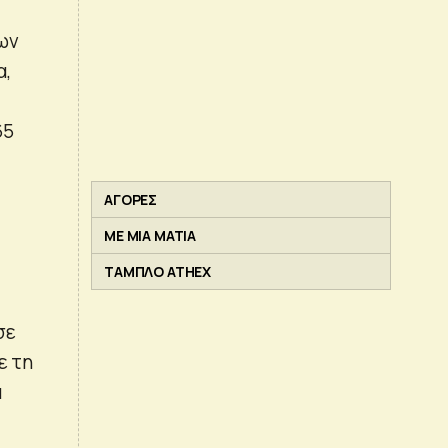
ων
α,
65
ΑΓΟΡΕΣ
ΜΕ ΜΙΑ ΜΑΤΙΑ
ΤΑΜΠΛΟ ATHEX
σε
ε τη
α