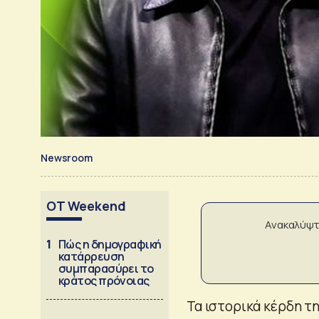
Newsroom
OT Weekend
Ανακαλύψτ
1
Πώς η δημογραφική
κατάρρευση
συμπαρασύρει το
κράτος πρόνοιας
Τα ιστορικά κέρδη τ