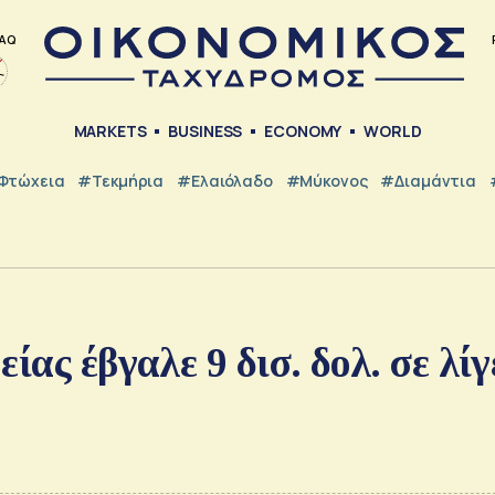
AQ
MARKETS
BUSINESS
ECONOMY
WORLD
Φτώχεια
#Τεκμήρια
#Ελαιόλαδο
#Μύκονος
#Διαμάντια
ίας έβγαλε 9 δισ. δολ. σε λίγ