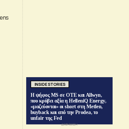
vens
INSIDE STORIES
Η ψήφος MS σε ΟΤΕ και Allwyn,
που κρύβει αξία η HelleniQ Energy,
«μαζεύονται» οι short στη Metlen,
buyback και από την Prodea, το
unfair της Fed