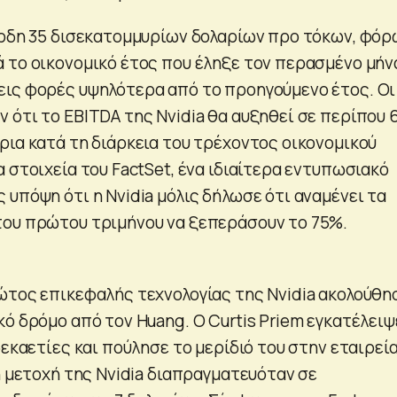
έρδη 35 δισεκατομμυρίων δολαρίων προ τόκων, φόρ
 το οικονομικό έτος που έληξε τον περασμένο μήν
ις φορές υψηλότερα από το προηγούμενο έτος. Οι
 ότι το EBITDA της Nvidia θα αυξηθεί σε περίπου 
ρια κατά τη διάρκεια του τρέχοντος οικονομικού
 στοιχεία του FactSet, ένα ιδιαίτερα εντυπωσιακό
υπόψη ότι η Nvidia μόλις δήλωσε ότι αναμένει τα
του πρώτου τριμήνου να ξεπεράσουν το 75%.
ώτος επικεφαλής τεχνολογίας της Nvidia ακολούθη
ό δρόμο από τον Huang. Ο Curtis Priem εγκατέλειψ
δεκαετίες και πούλησε το μερίδιό του στην εταιρεί
η μετοχή της Nvidia διαπραγματευόταν σε