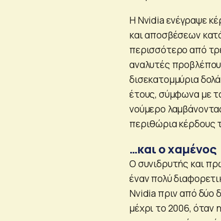
Η Nvidia ενέγραψε κ
και αποσβέσεων κατά
περισσότερο από τρε
αναλυτές προβλέπουν
δισεκατομμύρια δολά
έτους, σύμφωνα με τα
νούμερο λαμβάνοντας 
περιθώρια κέρδους 
…και ο χαμένος
Ο συνιδρυτής και πρ
έναν πολύ διαφορετικ
Nvidia πριν από δύο 
μέχρι το 2006, όταν 